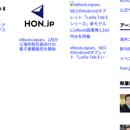
HON
本化
（2019年上半期）
公式
アー
シア
がコ
」をリ
海外
eBookJapan、2月か
店
ら海外駐在員向けの
eBookJapan、NEC
」と
電子書籍販売を開始
新刊
のAndroidタブレッ
ト「LaVie Tab Eシリ
イベ
ーズ」新モデルに
eBook図書券2,160円
hon.
分を同梱
執筆