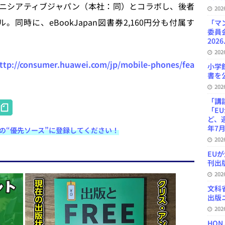
イニシアティブジャパン（本社：同）とコラボし、後者
20
時に、eBookJapan図書券2,160円分も付属す
「マ
委員
2026
20
ttp://consumer.huawei.com/jp/mobile-phones/fea
小学
書を公
20
H
「講
「E
at
ど、
年7月
e検索の“優先ソース”に登録してください！
e
20
n
EU
刊出版
a
20
文科
出版ニ
20
HON