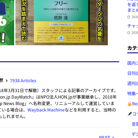
を返
まとめ 
20
チャ
20
カテ
国内
日刊
ff
7938 Articles
週刊
2018年3月31日で解散）スタッフによる記事のアーカイブです。
特集
.jp DayWatch」はNPO法人HON.jpが事業継承し、2018年
.jp News Blog」へ名称変更、リニューアルして運営していま
Re
ている場合は、
Wayback Machine
などを利用すると、当時の
コ
もしれません。
言葉
デジ
NEXT