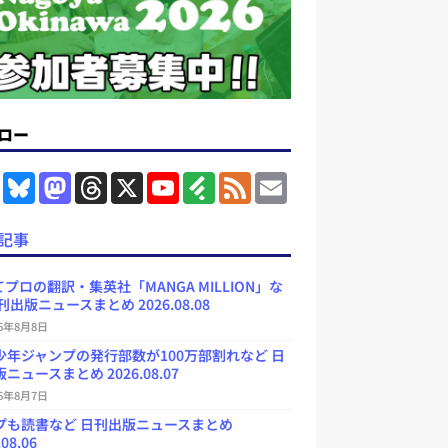
ロー
F
B
M
T
X
Y
F
F
E
a
l
a
h
o
e
e
m
c
u
s
r
u
e
e
a
e
e
t
e
T
d
d
i
記事
b
s
o
a
u
l
l
o
k
d
d
b
y
o
y
o
s
e
プロの翻訳・集英社「MANGA MILLION」な
k
n
C
刊出版ニュースまとめ 2026.08.08
h
a
26年8月8日
n
少年ジャンプの発行部数が100万部割れなど 日
n
e
ニュースまとめ 2026.08.07
l
26年8月7日
プも読書など 日刊出版ニュースまとめ
.08.06