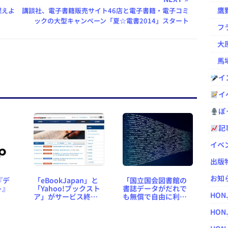
鷹野凌の
燃えよ
講談社、電子書籍販売サイト46店と電子書籍・電子コミ
ックの大型キャンペーン「夏☆電書2014」スタート
フラ
大原
馬場
イ
イ
ぽっ
記
イベ
出版
お知
『デ
「eBookJapan」と
「国立国会図書館の
ト』
「Yahoo!ブックスト
書誌データがだれで
HON
ア」がサービス終
も無償で自由に利用
了、ヤフー・イーブ
可能に」が1位 ～
HON.
ック共同運営
HON.jp News Blog 国
「ebookjapan」へ一
内記事ランキング