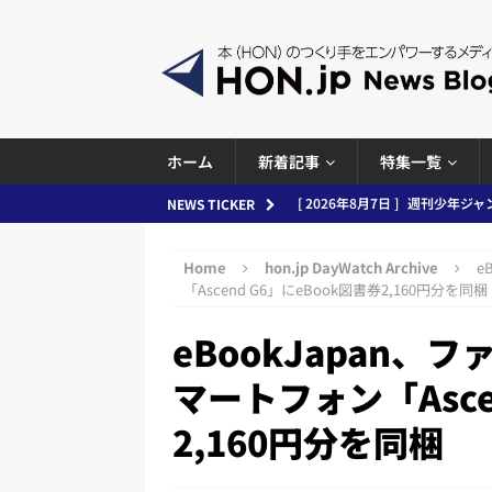
ホーム
新着記事
特集一覧
[ 2026年8月7日 ]
週刊少年ジャン
NEWS TICKER
[ 2026年8月6日 ]
ラップも読書な
日刊出版ニュースまとめ
[ 2026年8月5日 ]
「マンガワン
Home
hon.jp DayWatch Archive
e
ースまとめ 2026.08.05
日刊
「Ascend G6」にeBook図書券2,160円分を同梱
[ 2026年8月4日 ]
小学館「マン
eBookJapan、
め 2026.08.04
日刊出版ニュ
マートフォン「Asce
[ 2026年8月3日 ]
「講談社、著
2,160円分を同梱
務化」など、週刊出版ニュースまとめ
とめ＆コラム