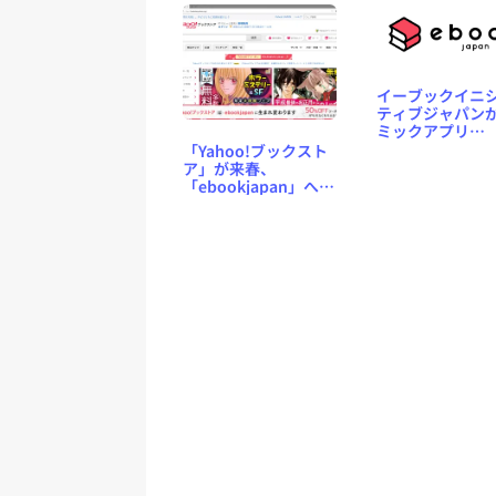
イーブックイニ
ティブジャパン
ミックアプリ
「ebookjapan
「Yahoo!ブックスト
リース ～ 電子書
ア」が来春、
「eBookJapan
「ebookjapan」へ統
は別サービス
合 ～ その前準備とし
て本棚連携機能が追
加