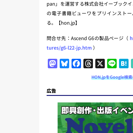
pan」を運営する株式会社イーブック
の電子書籍ビューワをプリインストール。同
る。【hon.jp】
問合せ先：Ascend G6の製品ページ（
h
tures/g6-l22-jp.htm
）
M
Bl
F
T
X
Li
a
u
a
h
n
HON.jpをGoogl
st
e
c
re
e
o
s
e
a
広告
d
k
b
d
o
y
o
s
n
o
k