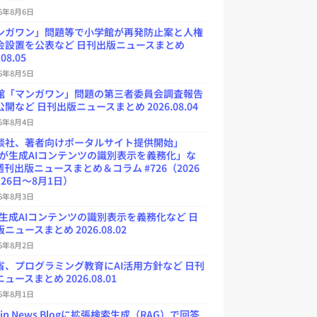
26年8月6日
ンガワン」問題等で小学館が再発防止案と人権
会設置を公表など 日刊出版ニュースまとめ
.08.05
26年8月5日
館「マンガワン」問題の第三者委員会調査報告
開など 日刊出版ニュースまとめ 2026.08.04
26年8月4日
談社、著者向けポータルサイト提供開始」
Uが生成AIコンテンツの識別表示を義務化」な
週刊出版ニュースまとめ＆コラム #726（2026
26日～8月1日）
26年8月3日
が生成AIコンテンツの識別表示を義務化など 日
ニュースまとめ 2026.08.02
26年8月2日
省、プログラミング教育にAI活用方針など 日刊
ュースまとめ 2026.08.01
26年8月1日
.jp News Blogに拡張検索生成（RAG）で回答