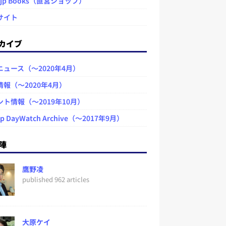
.jp Books（直営ショップ）
サイト
カイブ
ニュース（～2020年4月）
情報（～2020年4月）
ント情報（～2019年10月）
jp DayWatch Archive（～2017年9月）
陣
鷹野凌
published 962 articles
大原ケイ