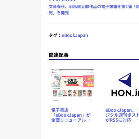
文藝春秋、司馬遼太郎作品の電子書籍化第2弾「
剣」を発売
タグ：
eBookJapan
関連記事
電子書店
eBookJapan、
「eBookJapan」が
ジタル週刊ポス
全面リニューアル、
がRSSに対応
ヤフーと共同運営の
「ebookjapan」へ名
称変更、URLも変更