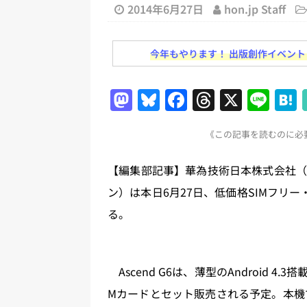
2014年6月27日
hon.jp Staff
[ 2026年8月2日 ]
EUが生成AI
日刊出版ニュースまとめ
今年もやります！ 出版創作イベント「N
[ 2026年8月1日 ]
文科省、プログ
日刊出版ニュースまとめ
M
Bl
F
T
X
Li
[ 2026年7月31日 ]
HON.jp 
a
u
a
h
n
日刊出版ニュースまとめ 2026.07
《この記事を読むのに必要
st
e
c
re
e
[ 2026年7月30日 ]
チャットボ
o
s
e
a
【編集部記事】華為技術日本株式会社（
[ 2026年8月8日 ]
すべてプロの翻
d
k
b
d
ン）は本日6月27日、低価格SIMフリー
2026.08.08
日刊出版ニュー
o
y
o
s
る。
n
o
k
Ascend G6は、薄型のAndroid 
Mカードとセット販売される予定。本機で