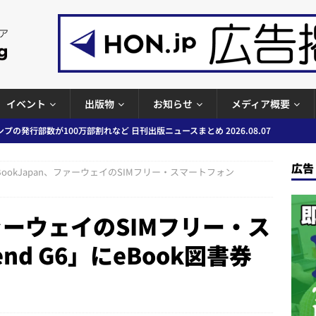
イベント
出版物
お知らせ
メディア概要
プの発行部数が100万部割れなど 日刊出版ニュースまとめ 2026.08.07
ど 日刊出版ニュースまとめ 2026.08.06
日刊出版ニュースまとめ
」問題等で小学館が再発防止案と人権委員会設置を公表など 日刊出版ニュ
広告
BookJapan、ファーウェイのSIMフリー・スマートフォン
出版ニュースまとめ
ガワン」問題の第三者委員会調査報告書を公開など 日刊出版ニュースまと
ファーウェイのSIMフリー・ス
ースまとめ
nd G6」にeBook図書券
者向けポータルサイト提供開始」「EUが生成AIコンテンツの識別表示を義
＆コラム #726（2026年7月26日～8月1日）
週刊出版ニュースま