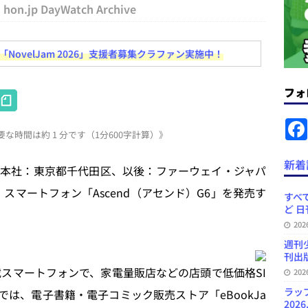
hon.jp DayWatch Archive
コンテンツの識別表示を義務化など 日刊出版ニュースまとめ 2026.08.02
ovelJam 2026」支援者募集クラファン実施中！
ラミング教育にAI活用方針など 日刊出版ニュースまとめ 2026.08.01
フォ
H
News Blogに拡張検索生成（RAG）で回答を返すチャットボットを設置など
at
.31
日刊出版ニュースまとめ
な時間は約 1 分です（1分600字計算）》
e
ット（ベータ版）を公開しました
お知らせ
n
新着
本社：東京都千代田区、以後：ファーウェイ・ジャパ
訳・集英社「MANGA MILLION」など 日刊出版ニュースまとめ
a
・スマートフォン「Ascend（アセンド）G6」を発売す
スまとめ
すべて
ど 日
20
週刊
刊出版
4.3搭載スマートフォンで、家電量販店などの店頭で低価格SI
20
ラッ
は、電子書籍・電子コミック販売ストア「eBookJa
2026