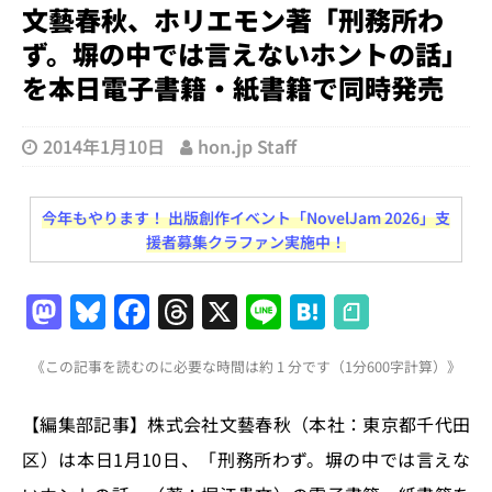
文藝春秋、ホリエモン著「刑務所わ
ず。塀の中では言えないホントの話」
を本日電子書籍・紙書籍で同時発売
2014年1月10日
hon.jp Staff
今年もやります！ 出版創作イベント「NovelJam 2026」支
援者募集クラファン実施中！
M
Bl
F
T
X
Li
H
a
u
a
h
n
at
《この記事を読むのに必要な時間は約 1 分です（1分600字計算）》
st
e
c
re
e
e
o
s
e
a
n
【編集部記事】株式会社文藝春秋（本社：東京都千代田
d
k
b
d
a
区）は本日1月10日、「刑務所わず。塀の中では言えな
o
y
o
s