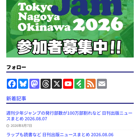
フォロー
F
B
M
T
X
Y
F
F
E
a
l
a
h
o
e
e
m
c
u
s
r
u
e
e
a
e
e
t
e
T
d
d
i
新着記事
b
s
o
a
u
l
l
o
k
d
d
b
y
o
y
o
s
e
週刊少年ジャンプの発行部数が100万部割れなど 日刊出版ニュー
k
n
C
スまとめ 2026.08.07
h
2026年8月7日
a
n
ラップも読書など 日刊出版ニュースまとめ 2026.08.06
n