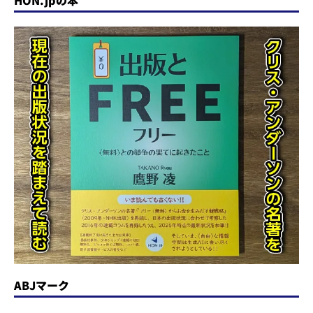
HON.jpの本
ABJマーク