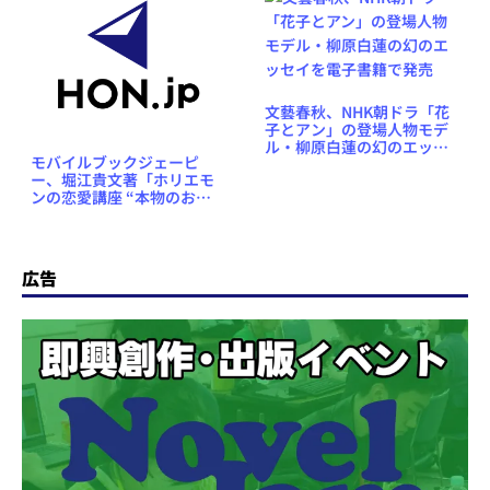
文藝春秋、NHK朝ドラ「花
子とアン」の登場人物モデ
ル・柳原白蓮の幻のエッセ
モバイルブックジェーピ
イを電子書籍で発売
ー、堀江貴文著「ホリエモ
ンの恋愛講座 “本物のお金
持ち”と結婚するルール」を
iPhone／iPad向け電子書籍
アプリで発売
広告