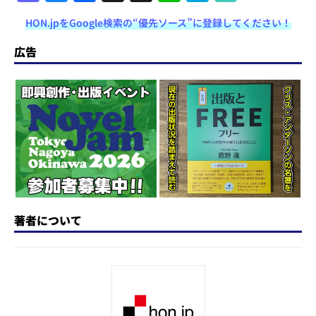
a
u
a
h
n
at
HON.jpをGoogle検索の“優先ソース”に登録してください！
st
e
c
re
e
e
o
s
e
a
n
広告
d
k
b
d
a
o
y
o
s
n
o
k
著者について