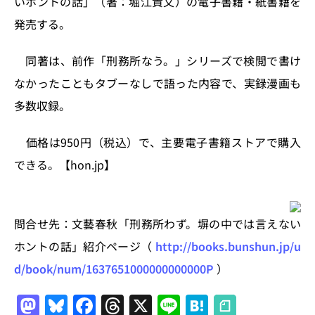
いホントの話」（著：堀江貴文）の電子書籍・紙書籍を
n
o
発売する。
k
同著は、前作「刑務所なう。」シリーズで検閲で書け
なかったこともタブーなしで語った内容で、実録漫画も
多数収録。
価格は950円（税込）で、主要電子書籍ストアで購入
できる。【hon.jp】
問合せ先：文藝春秋「刑務所わず。塀の中では言えない
ホントの話」紹介ページ（
http://books.bunshun.jp/u
d/book/num/1637651000000000000P
）
M
Bl
F
T
X
Li
H