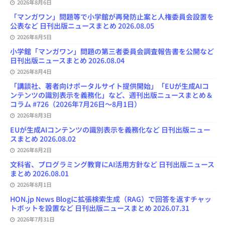
e
2026年8月6日
l
「マンガワン」問題等で小学館が再発防止案と人権委員会設置を
公表など 日刊出版ニュースまとめ 2026.08.05
2026年8月5日
小学館「マンガワン」問題の第三者委員会調査報告書を公開など
日刊出版ニュースまとめ 2026.08.04
2026年8月4日
「講談社、著者向けポータルサイト提供開始」「EUが生成AIコ
ンテンツの識別表示を義務化」など、週刊出版ニュースまとめ＆
コラム #726（2026年7月26日～8月1日）
2026年8月3日
EUが生成AIコンテンツの識別表示を義務化など 日刊出版ニュー
スまとめ 2026.08.02
2026年8月2日
文科省、プログラミング教育にAI活用方針など 日刊出版ニュース
まとめ 2026.08.01
2026年8月1日
HON.jp News Blogに拡張検索生成（RAG）で回答を返すチャッ
トボットを設置など 日刊出版ニュースまとめ 2026.07.31
2026年7月31日