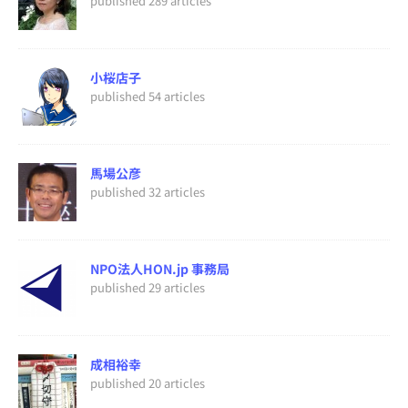
published 289 articles
小桜店子
published 54 articles
馬場公彦
published 32 articles
NPO法人HON.jp 事務局
published 29 articles
成相裕幸
published 20 articles