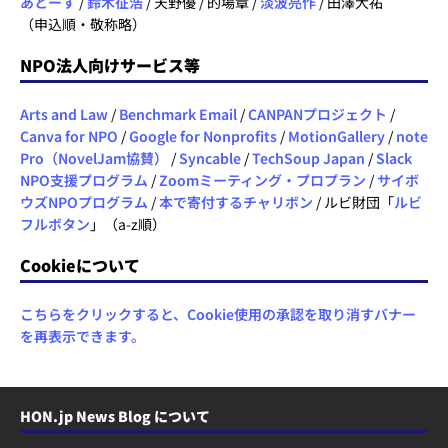
あとーす
/
鈴木征浩
/ 天野優 / 的場章 /
淡波亮作
/ 田澤大祐
（申込順・敬称略）
NPO法人向けサービス等
Arts and Law
/
Benchmark Email
/
CANPANプロジェクト
/
Canva for NPO
/
Google for Nonprofits
/
MotionGallery
/
note
Pro（NovelJam協賛）
/
Syncable
/
TechSoup Japan
/
Slack
NPO支援プログラム
/
Zoomミーティング・プロプラン
/
サイボ
ウズNPOプログラム
/
本で寄付するチャリボン
/ ルビ財団「
ルビ
フルボタン
」（a-z順）
Cookieについて
こちらをクリックすると、Cookie使用の承認を取り消すバナー
を再表示できます。
HON.jp News Blog について