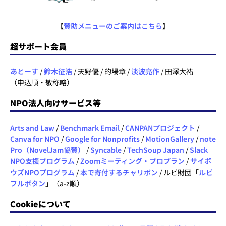
【
賛助メニューのご案内はこちら
】
超サポート会員
あとーす
/
鈴木征浩
/ 天野優 / 的場章 /
淡波亮作
/ 田澤大祐
（申込順・敬称略）
NPO法人向けサービス等
Arts and Law
/
Benchmark Email
/
CANPANプロジェクト
/
Canva for NPO
/
Google for Nonprofits
/
MotionGallery
/
note
Pro（NovelJam協賛）
/
Syncable
/
TechSoup Japan
/
Slack
NPO支援プログラム
/
Zoomミーティング・プロプラン
/
サイボ
ウズNPOプログラム
/
本で寄付するチャリボン
/ ルビ財団「
ルビ
フルボタン
」（a-z順）
Cookieについて