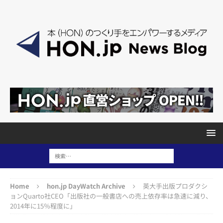
Home
hon.jp DayWatch Archive
英大手出版プロダクシ
ョンQuarto社CEO「出版社の一般書店への売上依存率は急速に減り、
2014年に15％程度に」