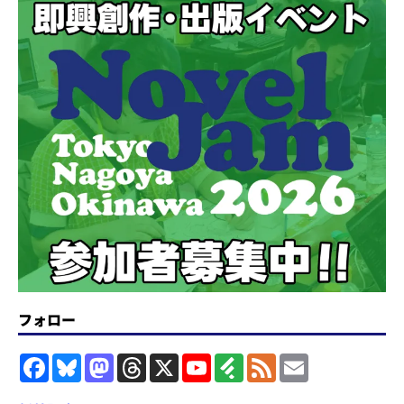
フォロー
F
B
M
T
X
Y
F
F
E
a
l
a
h
o
e
e
m
c
u
s
r
u
e
e
a
e
e
t
e
T
d
d
i