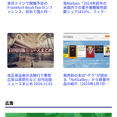
来月ドイツで開催予定の
英Nielsen「2014年前半の
Frankfurt Book Fairカンフ
米国内での電子書籍販売部
ァレンス、初めて個人作家
数シェアは23％、フィクシ
コーナーを設置
ョン系に絞ると30％」
改正景品表示法施行で悪質
発売前の本の“ゲラ”が読め
広告は直罰化など 日刊出版
る「NetGalley」から新着作
ニュースまとめ 2024.11.02
品の紹介（2019年1月7日
号） #NetGalleyJP
広告