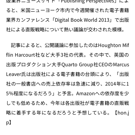
版業界ニュースサイト「Publishing Perspectives」によ
o
y
o
s
ると、米国ニューヨーク市内で今週開催された電子書籍
n
o
業界カンファレンス「Digital Book World 2013」で出版
k
社による直販戦略について熱い議論が交わされた模様。
記事によると、公開議論に参加したのはHoughton Mif
flin Harcourt社など大手3社の代表。その中で、英国の
出版プロダクション大手Quarto Group社CEOのMarcus
Leaver氏は出版社による電子書籍の台頭により、「出版
社の一般書店への売上依存率は急速に減り、2014年に1
5％程度になるだろう」と予言。Amazonへの依存度を少
しでも低めるため、今年は各出版社が電子書籍の直販戦
略に着手する年になるだろうと予想している。【hon.j
p】