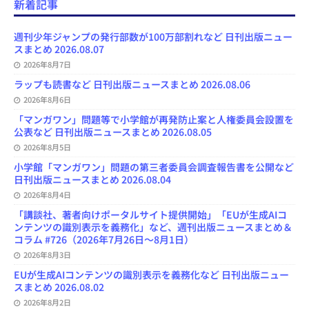
新着記事
b
s
o
a
u
l
l
o
k
d
d
b
y
o
y
o
s
e
週刊少年ジャンプの発行部数が100万部割れなど 日刊出版ニュー
k
n
C
スまとめ 2026.08.07
h
2026年8月7日
a
n
ラップも読書など 日刊出版ニュースまとめ 2026.08.06
n
e
2026年8月6日
l
「マンガワン」問題等で小学館が再発防止案と人権委員会設置を
公表など 日刊出版ニュースまとめ 2026.08.05
2026年8月5日
小学館「マンガワン」問題の第三者委員会調査報告書を公開など
日刊出版ニュースまとめ 2026.08.04
2026年8月4日
「講談社、著者向けポータルサイト提供開始」「EUが生成AIコ
ンテンツの識別表示を義務化」など、週刊出版ニュースまとめ＆
コラム #726（2026年7月26日～8月1日）
2026年8月3日
EUが生成AIコンテンツの識別表示を義務化など 日刊出版ニュー
スまとめ 2026.08.02
2026年8月2日