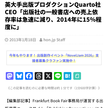
英大手出版プロダクションQuarto社
CEO「出版社の一般書店への売上依
存率は急速に減り、2014年に15％程
度に」
2013年1月18日
hon.jp Staff
今年もやります！ 出版創作イベント「NovelJam 2026」支
援者募集クラファン実施中！
M
Bl
F
T
X
Li
H
a
u
a
h
n
at
《この記事を読むのに必要な時間は約 1 分です（1分600字計算）》
st
e
c
re
e
e
o
s
e
a
n
【編集部記事】Frankfurt Book Fair事務局が運営する出
d
k
b
d
a