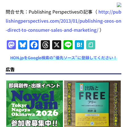
問合せ先：Publishing Perspectivesの記事（
http://pub
lishingperspectives.com/2013/01/publishing-ceos-on
-direct-to-consumer-sales-and-marketing/
）
M
Bl
F
T
X
Li
H
a
u
a
h
n
at
HON.jpをGoogle検索の“優先ソース”に登録してください！
st
e
c
re
e
e
o
s
e
a
n
広告
d
k
b
d
a
o
y
o
s
n
o
k