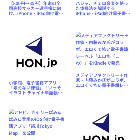
【800円→85円】年末の全
ハジャ、チェロ音楽を使っ
国高校サッカー選手権に向
た体操法を解説する
け、iPhone・iPad向け電子
iPhone・iPad向け電子書籍
書籍アプリ「ゲキサカ別
アプリ「ハートストレッ
冊」が期間限定価格
チ」を無料公開
メディアファクトリー＋作
家・内藤みか氏がコラボ、
小学館、電子書籍アプリ
エロくて怖い電子書籍レー
「考えない練習」「いっそ
ベル「エロ怖（こわ）」を
イラスト チャイナ単語帳」
Kindleで発売
をiTunes App Storeで発売