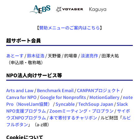
【
賛助メニューのご案内はこちら
】
超サポート会員
あとーす
/
鈴木征浩
/ 天野優 / 的場章 /
淡波亮作
/ 田澤大祐
（申込順・敬称略）
NPO法人向けサービス等
Arts and Law
/
Benchmark Email
/
CANPANプロジェクト
/
Canva for NPO
/
Google for Nonprofits
/
MotionGallery
/
note
Pro（NovelJam協賛）
/
Syncable
/
TechSoup Japan
/
Slack
NPO支援プログラム
/
Zoomミーティング・プロプラン
/
サイボ
ウズNPOプログラム
/
本で寄付するチャリボン
/ ルビ財団「
ルビ
フルボタン
」（a-z順）
Cookieについて