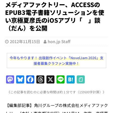
メディアファクトリー、ACCESSの
EPUB3電子書籍ソリューションを使
い京極夏彦氏のiOSアプリ「 」談
（だん）を公開
2012年11月15日
hon.jp Staff
今年もやります！ 出版創作イベント「NovelJam 2026」支
援者募集クラファン実施中！
M
Bl
F
T
X
Li
H
a
u
a
h
n
at
《この記事を読むのに必要な時間は約 1 分です（1分600字計算）》
st
e
c
re
e
e
o
s
e
a
n
【編集部記事】角川グループの株式会社メディアファク
d
k
b
d
a