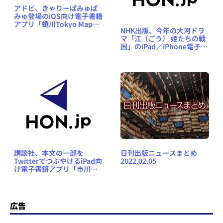
アドビ、きゃりーぱみゅぱ
みゅ登場のiOS向け電子書籍
アプリ「蜷川Tokyo Map」
NHK出版、今年の大河ドラ
を公開
マ「江（ごう） 姫たちの戦
国」のiPad／iPhone電子書
籍版を発売
講談社、本文の一部を
日刊出版ニュースまとめ
TwitterでつぶやけるiPad向
2022.02.05
け電子書籍アプリ「市川海
老蔵 眼に見えない大切なも
の」を700円で発売
広告