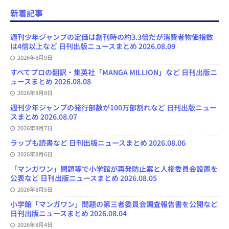
c
u
s
r
u
e
e
a
e
e
t
e
T
d
d
i
新着記事
b
s
o
a
u
l
l
o
k
d
d
b
y
o
y
o
s
e
週刊少年ジャンプの定価は創刊時の約3.3倍だが消費者物価指数
k
n
C
は4倍以上など 日刊出版ニュースまとめ 2026.08.09
h
2026年8月9日
a
n
すべてプロの翻訳・集英社「MANGA MILLION」など 日刊出版ニ
n
ュースまとめ 2026.08.08
e
l
2026年8月8日
週刊少年ジャンプの発行部数が100万部割れなど 日刊出版ニュー
スまとめ 2026.08.07
2026年8月7日
ラップも読書など 日刊出版ニュースまとめ 2026.08.06
2026年8月6日
「マンガワン」問題等で小学館が再発防止案と人権委員会設置を
公表など 日刊出版ニュースまとめ 2026.08.05
2026年8月5日
小学館「マンガワン」問題の第三者委員会調査報告書を公開など
日刊出版ニュースまとめ 2026.08.04
2026年8月4日