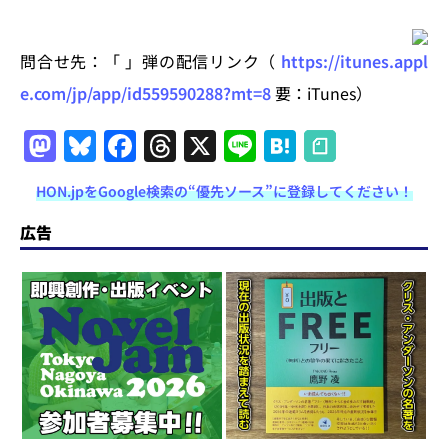
問合せ先：「 」弾の配信リンク（
https://itunes.appl
e.com/jp/app/id559590288?mt=8
要：iTunes）
M
Bl
F
T
X
Li
H
a
u
a
h
n
at
HON.jpをGoogle検索の“優先ソース”に登録してください！
st
e
c
re
e
e
o
s
e
a
n
広告
d
k
b
d
a
o
y
o
s
n
o
k