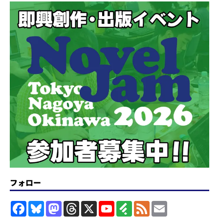
フォロー
F
B
M
T
X
Y
F
F
E
a
l
a
h
o
e
e
m