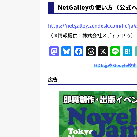
NetGalleyの使い方（公式
https://netgalley.zendesk.com/hc/ja/
（※情報提供：株式会社メディアドゥ）
M
Bl
F
T
X
Li
a
u
a
h
n
HON.jpをGoogl
st
e
c
re
e
o
s
e
a
広告
d
k
b
d
o
y
o
s
n
o
k