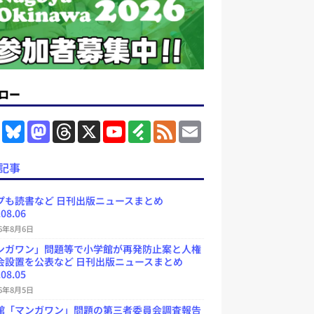
ロー
F
B
M
T
X
Y
F
F
E
a
l
a
h
o
e
e
m
c
u
s
r
u
e
e
a
e
e
t
e
T
d
d
i
記事
b
s
o
a
u
l
l
o
k
d
d
b
y
o
y
o
s
e
プも読書など 日刊出版ニュースまとめ
k
n
C
.08.06
h
a
26年8月6日
n
ンガワン」問題等で小学館が再発防止案と人権
n
e
会設置を公表など 日刊出版ニュースまとめ
l
.08.05
26年8月5日
館「マンガワン」問題の第三者委員会調査報告