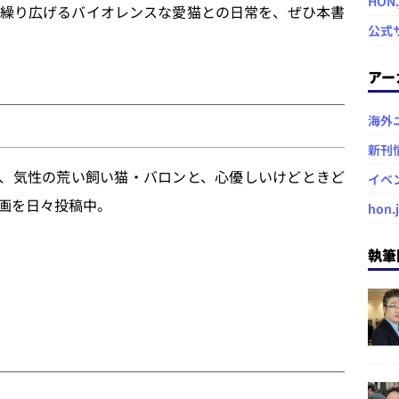
HON
繰り広げるバイオレンスな愛猫との日常を、ぜひ本書
公式
アー
海外
新刊
め、気性の荒い飼い猫・バロンと、心優しいけどときど
イベ
画を日々投稿中。
hon.
執筆