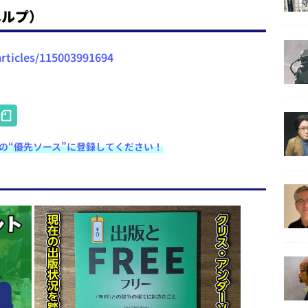
ヘルプ）
articles/115003991694
H
at
e検索の“優先ソース”に登録してください！
e
n
a