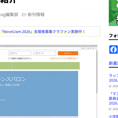
News Blogに拡張検索生成（RAG）で回答を返すチャットボットを設置など
Blog編集部
新刊情報
.31
日刊出版ニュースまとめ
ット（ベータ版）を公開しました
お知らせ
ovelJam 2026」支援者募集クラファン実施中！
フォ
が文体模写を拒否するようになど 日刊出版ニュースまとめ 2026.07.30
日
者向けポータルサイト・プラスコネクト提供開始など 日刊出版ニュースま
新着
ュースまとめ
ど 日刊出版ニュースまとめ 2026.08.06
日刊出版ニュースまとめ
ラッ
2026
」問題等で小学館が再発防止案と人権委員会設置を公表など 日刊出版ニュ
20
出版ニュースまとめ
「マ
委員
2026
20
小学