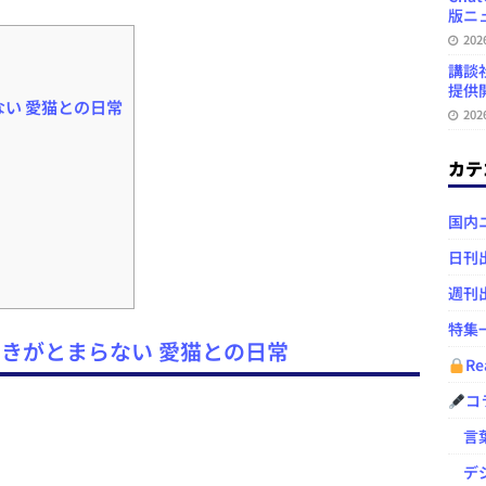
版ニュ
20
講談
提供開
い 愛猫との日常
20
カテ
国内
日刊
週刊
特集
きがとまらない 愛猫との日常
Re
コ
言葉
デジ