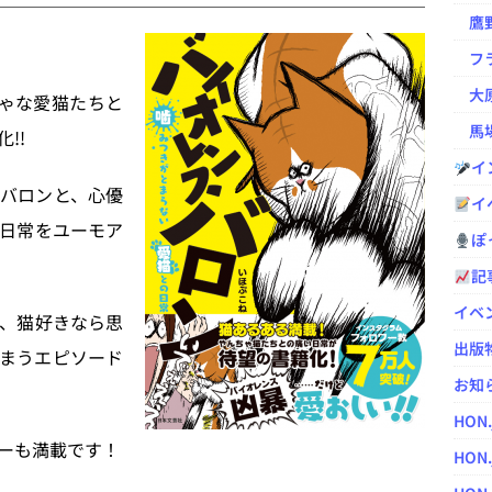
鷹野凌の
フラ
大原
ゃな愛猫たちと
馬場
!!
イ
バロンと、心優
イ
日常をユーモア
ぽっ
記
イベ
、猫好きなら思
出版
まうエピソード
お知
HON
ーも満載です！
HON.