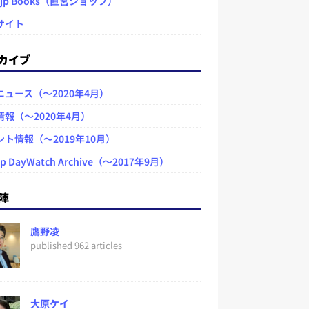
.jp Books（直営ショップ）
サイト
カイブ
ニュース（～2020年4月）
情報（～2020年4月）
ント情報（～2019年10月）
jp DayWatch Archive（～2017年9月）
陣
鷹野凌
published 962 articles
大原ケイ