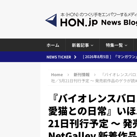
ホーム
新着記事
特集一覧
[ 2026年8月4日 ]
小学館「マン
NEWS TICKER
め 2026.08.04
日刊出版ニュ
Home
新刊情報
『バイオレンスバロ
[ 2026年8月3日 ]
「講談社、著
社／5月21日刊行予定 ～ 発売前作品のゲラが読める 
務化」など、週刊出版ニュースまとめ
『バイオレンスバロ
とめ＆コラム
愛猫との日常』いほ
[ 2026年8月2日 ]
EUが生成AI
21日刊行予定 ～ 
日刊出版ニュースまとめ
[ 2026年8月1日 ]
文科省、プログ
NetGalley 新着作