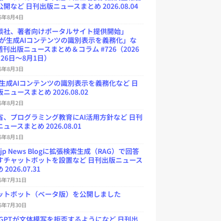
開など 日刊出版ニュースまとめ 2026.08.04
26年8月4日
談社、著者向けポータルサイト提供開始」
Uが生成AIコンテンツの識別表示を義務化」な
週刊出版ニュースまとめ＆コラム #726（2026
26日～8月1日）
26年8月3日
が生成AIコンテンツの識別表示を義務化など 日
ニュースまとめ 2026.08.02
26年8月2日
省、プログラミング教育にAI活用方針など 日刊
ュースまとめ 2026.08.01
26年8月1日
.jp News Blogに拡張検索生成（RAG）で回答
すチャットボットを設置など 日刊出版ニュース
2026.07.31
26年7月31日
ットボット（ベータ版）を公開しました
26年7月30日
atGPTが文体模写を拒否するようになど 日刊出