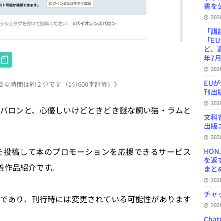
書を公
20
「講
「E
ど、
H
年7月
at
20
EU
な時間は約 2 分です（1分600字計算）》
e
刊出版
n
20
バロンと、心優しいけどときどき謎な飼い猫・ラムと
a
文科
出版ニ
20
投稿して本のプロモーションを応援できるサービス
HON
を返
着作品紹介です。
まとめ 
20
チャ
であり、刊行時には変更されている可能性があります
20
Ch