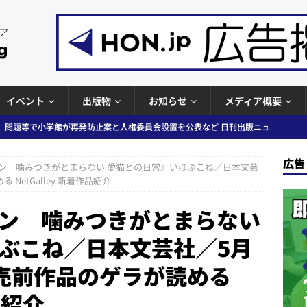
イベント
出版物
お知らせ
メディア概要
ガワン」問題の第三者委員会調査報告書を公開など 日刊出版ニュースまと
ースまとめ
広告
ン 噛みつきがとまらない 愛猫との日常』いほぶこね／日本文芸
者向けポータルサイト提供開始」「EUが生成AIコンテンツの識別表示を義
NetGalley 新着作品紹介
＆コラム #726（2026年7月26日～8月1日）
週刊出版ニュースま
ン 噛みつきがとまらない
ぶこね／日本文芸社／5月
コンテンツの識別表示を義務化など 日刊出版ニュースまとめ 2026.08.02
発売前作品のゲラが読める
ラミング教育にAI活用方針など 日刊出版ニュースまとめ 2026.08.01
品紹介