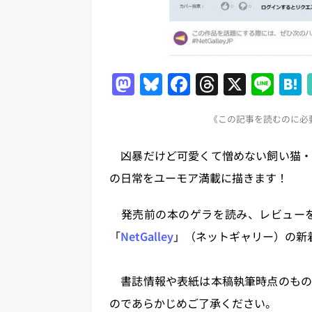
M
Bl
F
T
X
Li
a
u
a
h
n
《この記事を読むのに必要
st
e
c
re
e
o
s
e
a
凶暴だけど可愛くて憎めない飼い猫・
d
k
b
d
の日常をユーモア満載に描きます！
o
y
o
s
n
o
発売前の本のゲラを読み、レビューを
k
「
NetGalley
」（ネットギャリー）の新
書誌情報や表紙は本稿執筆時点のもの
のであらかじめご了承ください。