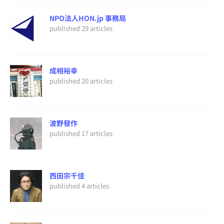
NPO法人HON.jp 事務局
published 29 articles
成相裕幸
published 20 articles
波野發作
published 17 articles
西田宗千佳
published 4 articles