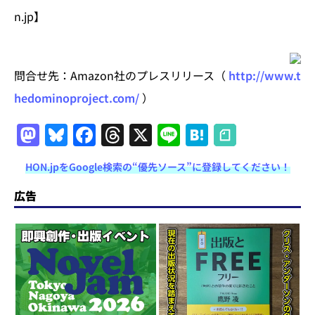
n.jp】
問合せ先：Amazon社のプレスリリース（
http://www.t
hedominoproject.com/
）
M
Bl
F
T
X
Li
H
a
u
a
h
n
at
HON.jpをGoogle検索の“優先ソース”に登録してください！
st
e
c
re
e
e
o
s
e
a
n
広告
d
k
b
d
a
o
y
o
s
n
o
k