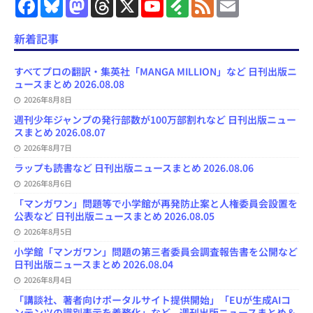
F
B
M
T
X
Y
F
F
E
a
l
a
h
o
e
e
m
c
u
s
r
u
e
e
a
e
e
t
e
T
d
d
i
新着記事
b
s
o
a
u
l
l
o
k
d
d
b
y
o
y
o
s
e
すべてプロの翻訳・集英社「MANGA MILLION」など 日刊出版ニ
k
n
C
ュースまとめ 2026.08.08
h
2026年8月8日
a
n
週刊少年ジャンプの発行部数が100万部割れなど 日刊出版ニュー
n
スまとめ 2026.08.07
e
l
2026年8月7日
ラップも読書など 日刊出版ニュースまとめ 2026.08.06
2026年8月6日
「マンガワン」問題等で小学館が再発防止案と人権委員会設置を
公表など 日刊出版ニュースまとめ 2026.08.05
2026年8月5日
小学館「マンガワン」問題の第三者委員会調査報告書を公開など
日刊出版ニュースまとめ 2026.08.04
2026年8月4日
「講談社、著者向けポータルサイト提供開始」「EUが生成AIコ
ンテンツの識別表示を義務化」など、週刊出版ニュースまとめ＆