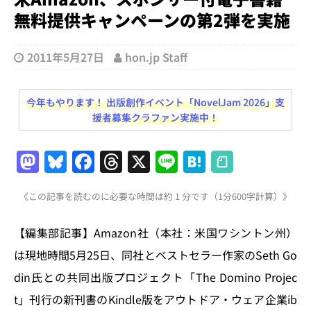
無料提供キャンペーンの第2弾を実施
2011年5月27日
hon.jp Staff
今年もやります！ 出版創作イベント「NovelJam 2026」支
援者募集クラファン実施中！
M
Bl
F
T
X
Li
H
a
u
a
h
n
at
《この記事を読むのに必要な時間は約 1 分です（1分600字計算）》
st
e
c
re
e
e
o
s
e
a
n
【編集部記事】Amazon社（本社：米国ワシントン州）
d
k
b
d
a
は現地時間5月25日、同社とベストセラー作家のSeth Go
o
y
o
s
din氏との共同出版プロジェクト「The Domino Projec
n
o
t」刊行の新刊書のKindle版をアウトドア・ウェア企業ib