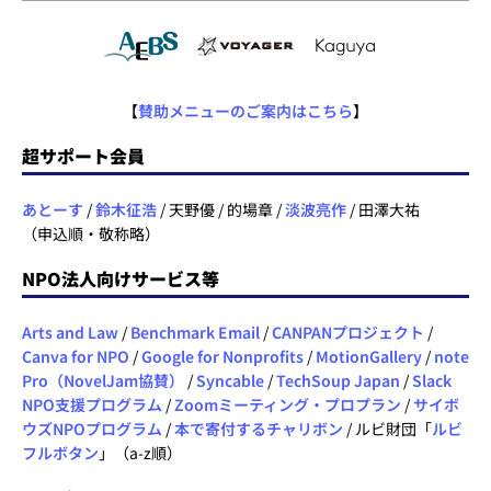
【
賛助メニューのご案内はこちら
】
超サポート会員
あとーす
/
鈴木征浩
/ 天野優 / 的場章 /
淡波亮作
/ 田澤大祐
（申込順・敬称略）
NPO法人向けサービス等
Arts and Law
/
Benchmark Email
/
CANPANプロジェクト
/
Canva for NPO
/
Google for Nonprofits
/
MotionGallery
/
note
Pro（NovelJam協賛）
/
Syncable
/
TechSoup Japan
/
Slack
NPO支援プログラム
/
Zoomミーティング・プロプラン
/
サイボ
ウズNPOプログラム
/
本で寄付するチャリボン
/ ルビ財団「
ルビ
フルボタン
」（a-z順）