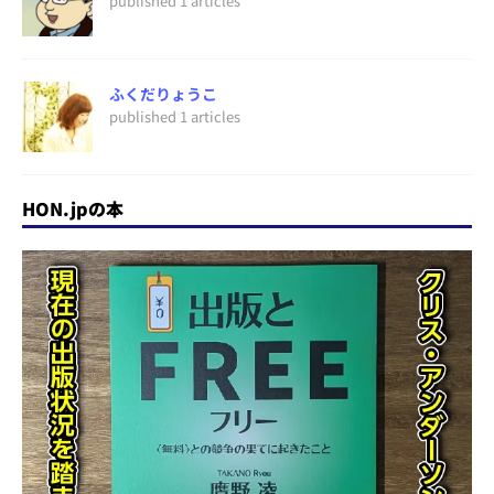
published 1 articles
ふくだりょうこ
published 1 articles
HON.jpの本