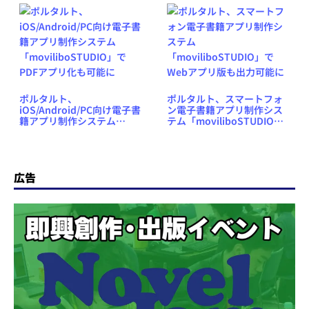
ポルタルト、
ポルタルト、スマートフォ
iOS/Android/PC向け電子書
ン電子書籍アプリ制作シス
籍アプリ制作システム
テム「moviliboSTUDIO」
「moviliboSTUDIO」で
でWebアプリ版も出力可能
PDFアプリ化も可能に
に
広告