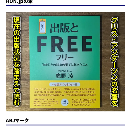
HON.jpの本
ABJマーク