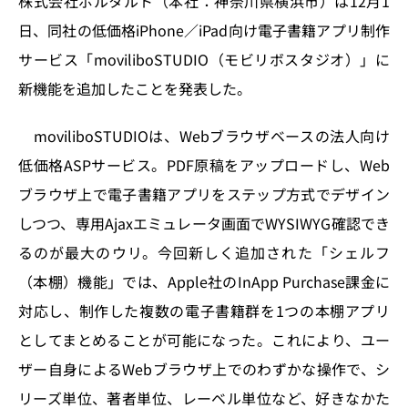
株式会社ポルタルト（本社：神奈川県横浜市）は12月1
o
y
o
s
日、同社の低価格iPhone／iPad向け電子書籍アプリ制作
n
o
サービス「moviliboSTUDIO（モビリボスタジオ）」に
k
新機能を追加したことを発表した。
moviliboSTUDIOは、Webブラウザベースの法人向け
低価格ASPサービス。PDF原稿をアップロードし、Web
ブラウザ上で電子書籍アプリをステップ方式でデザイン
しつつ、専用Ajaxエミュレータ画面でWYSIWYG確認でき
るのが最大のウリ。今回新しく追加された「シェルフ
（本棚）機能」では、Apple社のInApp Purchase課金に
対応し、制作した複数の電子書籍群を1つの本棚アプリ
としてまとめることが可能になった。これにより、ユー
ザー自身によるWebブラウザ上でのわずかな操作で、シ
リーズ単位、著者単位、レーベル単位など、好きなかた