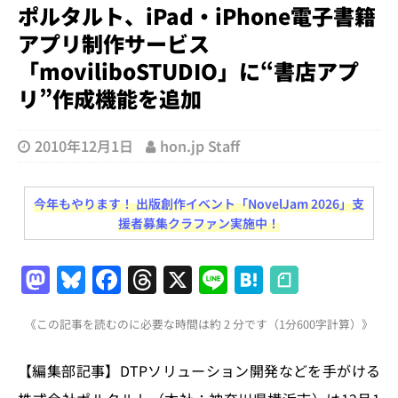
ポルタルト、iPad・iPhone電子書籍
アプリ制作サービス
「moviliboSTUDIO」に“書店アプ
リ”作成機能を追加
2010年12月1日
hon.jp Staff
今年もやります！ 出版創作イベント「NovelJam 2026」支
援者募集クラファン実施中！
M
Bl
F
T
X
Li
H
a
u
a
h
n
at
《この記事を読むのに必要な時間は約 2 分です（1分600字計算）》
st
e
c
re
e
e
o
s
e
a
n
【編集部記事】DTPソリューション開発などを手がける
d
k
b
d
a