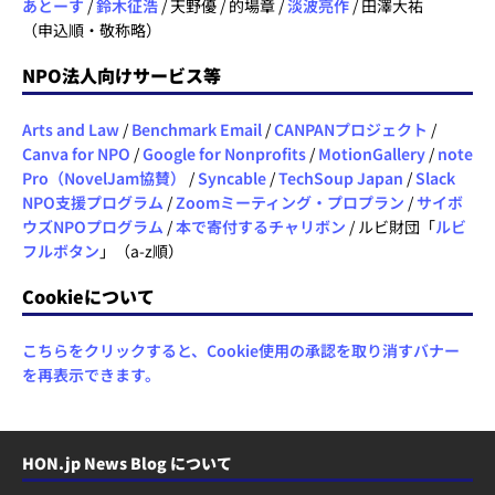
あとーす
/
鈴木征浩
/ 天野優 / 的場章 /
淡波亮作
/ 田澤大祐
（申込順・敬称略）
NPO法人向けサービス等
Arts and Law
/
Benchmark Email
/
CANPANプロジェクト
/
Canva for NPO
/
Google for Nonprofits
/
MotionGallery
/
note
Pro（NovelJam協賛）
/
Syncable
/
TechSoup Japan
/
Slack
NPO支援プログラム
/
Zoomミーティング・プロプラン
/
サイボ
ウズNPOプログラム
/
本で寄付するチャリボン
/ ルビ財団「
ルビ
フルボタン
」（a-z順）
Cookieについて
こちらをクリックすると、Cookie使用の承認を取り消すバナー
を再表示できます。
HON.jp News Blog について