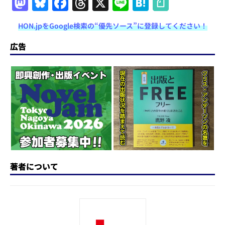
M
Bl
F
T
X
Li
H
a
u
a
h
n
at
HON.jpをGoogle検索の“優先ソース”に登録してください！
st
e
c
re
e
e
o
s
e
a
n
広告
d
k
b
d
a
o
y
o
s
n
o
k
著者について