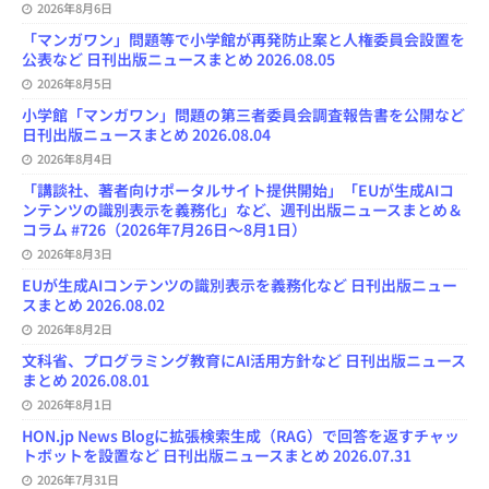
e
2026年8月6日
l
「マンガワン」問題等で小学館が再発防止案と人権委員会設置を
公表など 日刊出版ニュースまとめ 2026.08.05
2026年8月5日
小学館「マンガワン」問題の第三者委員会調査報告書を公開など
日刊出版ニュースまとめ 2026.08.04
2026年8月4日
「講談社、著者向けポータルサイト提供開始」「EUが生成AIコ
ンテンツの識別表示を義務化」など、週刊出版ニュースまとめ＆
コラム #726（2026年7月26日～8月1日）
2026年8月3日
EUが生成AIコンテンツの識別表示を義務化など 日刊出版ニュー
スまとめ 2026.08.02
2026年8月2日
文科省、プログラミング教育にAI活用方針など 日刊出版ニュース
まとめ 2026.08.01
2026年8月1日
HON.jp News Blogに拡張検索生成（RAG）で回答を返すチャッ
トボットを設置など 日刊出版ニュースまとめ 2026.07.31
2026年7月31日