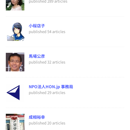
published 289 articles
小桜店子
published 54 articles
馬場公彦
published 32 articles
NPO法人HON.jp 事務局
published 29 articles
成相裕幸
published 20 articles