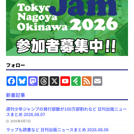
フォロー
F
B
M
T
X
Y
F
F
E
a
l
a
h
o
e
e
m
c
u
s
r
u
e
e
a
e
e
t
e
T
d
d
i
新着記事
b
s
o
a
u
l
l
o
k
d
d
b
y
o
y
o
s
e
週刊少年ジャンプの発行部数が100万部割れなど 日刊出版ニュー
k
n
C
スまとめ 2026.08.07
h
2026年8月7日
a
n
ラップも読書など 日刊出版ニュースまとめ 2026.08.06
n