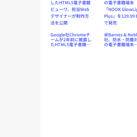
Google社Chromeチ
米Barnes & Nob
ームが2年前に披露し
社、防水・防塵
たHTML5電子書籍ビ
の電子書籍端末
ューワ、担当Webデ
「NOOK GlowLi
ザイナーが制作方法
Plus」を129.9
を公開
で発売