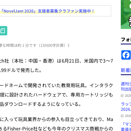
コンテンツの識別表示を義務化など 日刊出版ニュースまとめ 2026.08.02
ovelJam 2026」支援者募集クラファン実施中！
ラミング教育にAI活用方針など 日刊出版ニュースまとめ 2026.08.01
H
at
フォ
News Blogに拡張検索生成（RAG）で回答を返すチャットボットを設置など
な時間は約 1 分です（1分600字計算）》
e
.31
日刊出版ニュースまとめ
n
ch社（本社：中国・香港）は6月21日、米国内で3〜7
ット（ベータ版）を公開しました
お知らせ
a
9.99ドルで発売した。
新着
が文体模写を拒否するようになど 日刊出版ニュースまとめ 2026.07.30
日
週刊
いうコードネームで開発されていた教育用玩具。インタラク
刊出版
プの発行部数が100万部割れなど 日刊出版ニュースまとめ 2026.08.07
提に設計されたハードウェアで、専用カートリッジも
20
作品ダウンロードするようになっている。
ラッ
2026
20
入って玩具業界からの参入も目立ってきており、Ma
「マ
るFisher-Price社なども今年のクリスマス商戦からの
委員