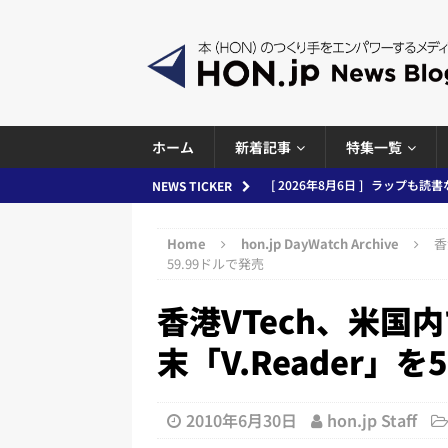
ホーム
新着記事
特集一覧
[ 2026年8月6日 ]
ラップも読書な
NEWS TICKER
[ 2026年8月5日 ]
「マンガワン
Home
hon.jp DayWatch Archive
香
ースまとめ 2026.08.05
日刊
59.99ドルで発売
[ 2026年8月4日 ]
小学館「マン
香港VTech、米国
め 2026.08.04
日刊出版ニュ
末「V.Reader」を
[ 2026年8月3日 ]
「講談社、著
務化」など、週刊出版ニュースまとめ
2010年6月30日
hon.jp Staff
とめ＆コラム