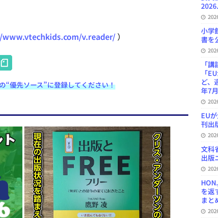
2026
20
小学
//www.vtechkids.com/v.reader/
）
書を公
20
H
「講
at
「E
ど、
e検索の“優先ソース”に登録してください！
e
年7月
20
n
EU
a
刊出版
20
文科
出版ニ
20
HON
を返
まとめ 
20