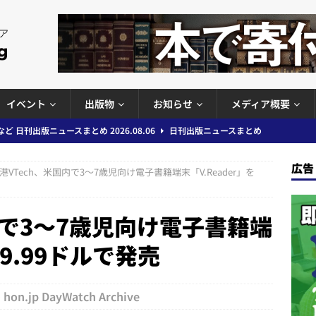
イベント
出版物
お知らせ
メディア概要
ど 日刊出版ニュースまとめ 2026.08.06
日刊出版ニュースまとめ
」問題等で小学館が再発防止案と人権委員会設置を公表など 日刊出版ニュ
広告
港VTech、米国内で3〜7歳児向け電子書籍端末「V.Reader」を
出版ニュースまとめ
ガワン」問題の第三者委員会調査報告書を公開など 日刊出版ニュースまと
内で3〜7歳児向け電子書籍端
ースまとめ
59.99ドルで発売
者向けポータルサイト提供開始」「EUが生成AIコンテンツの識別表示を義
＆コラム #726（2026年7月26日～8月1日）
週刊出版ニュースま
hon.jp DayWatch Archive