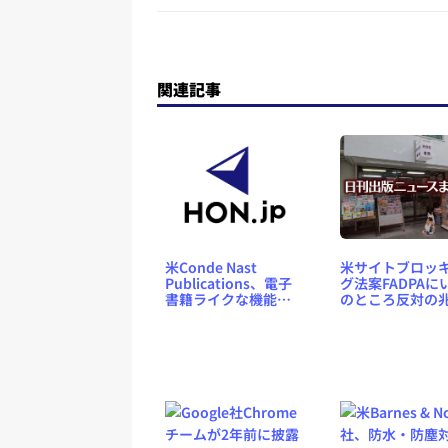
関連記事
米Conde Nast
米サイトブロッ
Publications、電子
グ法案FADPAに
書籍ライクな機能を
のところ反対の
付けたSNSサイト
なしなど 日刊出
「Flip」
ュースまとめ
2025.02.11