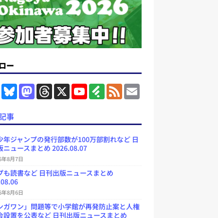
ロー
F
B
M
T
X
Y
F
F
E
a
l
a
h
o
e
e
m
c
u
s
r
u
e
e
a
e
e
t
e
T
d
d
i
記事
b
s
o
a
u
l
l
o
k
d
d
b
y
o
y
o
s
e
少年ジャンプの発行部数が100万部割れなど 日
k
n
C
ニュースまとめ 2026.08.07
h
a
26年8月7日
n
プも読書など 日刊出版ニュースまとめ
n
e
.08.06
l
26年8月6日
ンガワン」問題等で小学館が再発防止案と人権
会設置を公表など 日刊出版ニュースまとめ