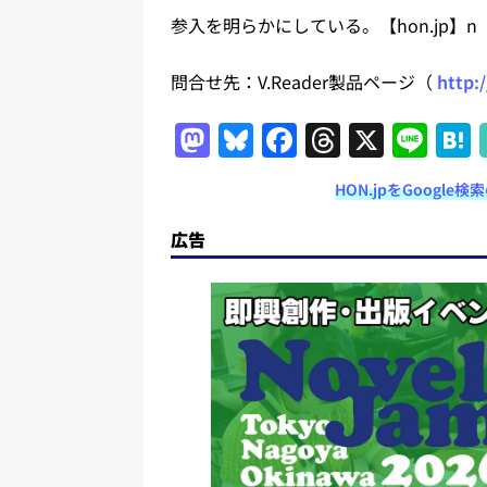
参入を明らかにしている。【hon.jp】n
問合せ先：V.Reader製品ページ（
http:
M
Bl
F
T
X
Li
a
u
a
h
n
HON.jpをGoogl
st
e
c
re
e
o
s
e
a
広告
d
k
b
d
o
y
o
s
n
o
k