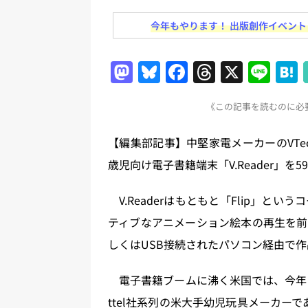
[ 2026年8月2日 ]
EUが生成AI
今年もやります！ 出版創作イベント「N
日刊出版ニュースまとめ
[ 2026年8月1日 ]
文科省、プログ
M
Bl
F
T
X
Li
日刊出版ニュースまとめ
a
u
a
h
n
[ 2026年7月31日 ]
HON.jp 
《この記事を読むのに必要
st
e
c
re
e
日刊出版ニュースまとめ 2026.07
o
s
e
a
【編集部記事】中堅家電メーカーのVTe
[ 2026年7月30日 ]
チャットボ
d
k
b
d
歳児向け電子書籍端末「V.Reader」を5
[ 2026年7月30日 ]
ChatGPT
o
y
o
s
刊出版ニュースまとめ
n
o
V.Readerはもともと「Flip」と
[ 2026年8月7日 ]
週刊少年ジャン
k
ティブなアニメーション絵本の再生を前
日刊出版ニュースまとめ
しくはUSB接続されたパソコン経由で
電子書籍ブームに沸く米国では、今年に
ttel社系列の米大手幼児玩具メーカーであ