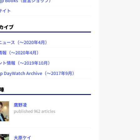
.jp Books（直営ショップ）
サイト
カイブ
ニュース（～2020年4月）
情報（～2020年4月）
ント情報（～2019年10月）
jp DayWatch Archive（～2017年9月）
陣
鷹野凌
published 962 articles
大原ケイ