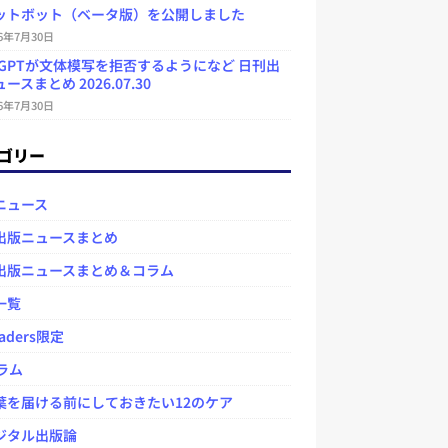
ットボット（ベータ版）を公開しました
26年7月30日
atGPTが文体模写を拒否するようになど 日刊出
ースまとめ 2026.07.30
26年7月30日
ゴリー
ニュース
出版ニュースまとめ
出版ニュースまとめ＆コラム
一覧
aders限定
ラム
を届ける前にしておきたい12のケア
タル出版論