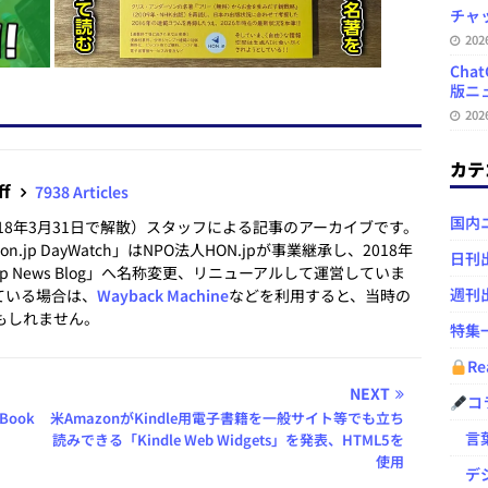
チャ
20
Ch
版ニュ
20
カテ
ff
7938 Articles
国内
2018年3月31日で解散）スタッフによる記事のアーカイブです。
.jp DayWatch」はNPO法人HON.jpが事業継承し、2018年
日刊
.jp News Blog」へ名称変更、リニューアルして運営していま
週刊
ている場合は、
Wayback Machine
などを利用すると、当時の
もしれません。
特集
Re
NEXT
コ
Book
米AmazonがKindle用電子書籍を一般サイト等でも立ち
言葉
読みできる「Kindle Web Widgets」を発表、HTML5を
使用
デジ