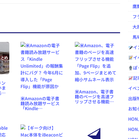
鷹野凌の
フラ
大原
馬場
イ
イ
ぽっ
記
キン
いま
イベ
米Amazon、電子書
兆候
籍のページを高速フ
版ニ
米Amazonの電子書
出版
リップさせる機能
籍読み放題サービス
「Page Flip」を追
「Kindle
お知
加、9ページまとめて
Unlimited」の報酬集
縮小サムネール表示
計にバグ？ 今年6月に
HON
導入した「Page
Flip」機能が原因か
HON.