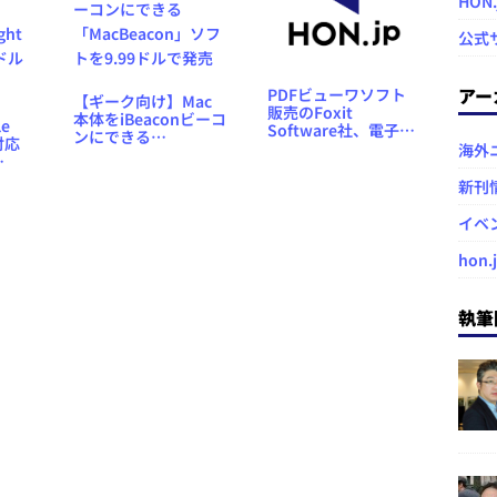
HON
公式
アー
PDFビューワソフト
【ギーク向け】Mac
販売のFoxit
本体をiBeaconビーコ
le
Software社、電子ペ
ンにできる
対応
ーパー電子書籍端末
海外
「MacBeacon」ソフ
を229.99ドルで発売
トを9.99ドルで発売
ght
新刊
9ドル
イベ
hon.
執筆