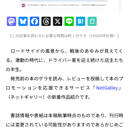
M
Bl
F
T
X
Li
H
a
u
a
h
n
at
《この記事を読むのに必要な時間は約 2 分です（1分600字計算）》
st
e
c
re
e
e
o
s
e
a
n
ロードサイドの風景から、戦後のあゆみが見えてく
d
k
b
d
a
る。激動の時代に、ドライバー客を迎え続けた店主たち
o
y
o
s
の半生。
n
o
発売前の本のゲラを読み、レビューを投稿して本のプ
k
ロモーションを応援できるサービス「
NetGalley
」
（ネットギャリー）の新着作品紹介です。
書誌情報や表紙は本稿執筆時点のものであり、刊行時
には変更されている可能性がありますのであらかじめご