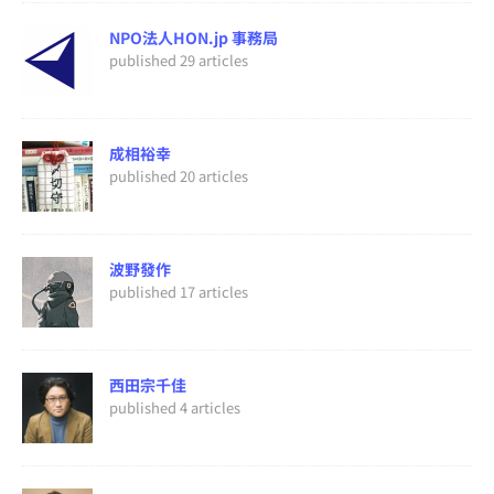
NPO法人HON.jp 事務局
published 29 articles
成相裕幸
published 20 articles
波野發作
published 17 articles
西田宗千佳
published 4 articles