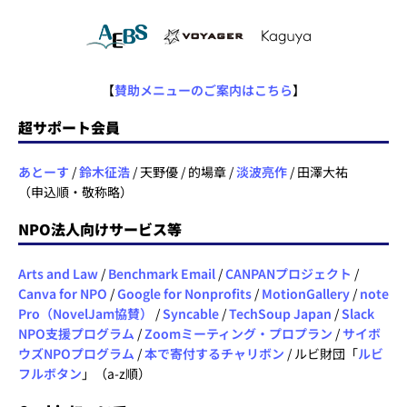
【
賛助メニューのご案内はこちら
】
超サポート会員
あとーす
/
鈴木征浩
/ 天野優 / 的場章 /
淡波亮作
/ 田澤大祐
（申込順・敬称略）
NPO法人向けサービス等
Arts and Law
/
Benchmark Email
/
CANPANプロジェクト
/
Canva for NPO
/
Google for Nonprofits
/
MotionGallery
/
note
Pro（NovelJam協賛）
/
Syncable
/
TechSoup Japan
/
Slack
NPO支援プログラム
/
Zoomミーティング・プロプラン
/
サイボ
ウズNPOプログラム
/
本で寄付するチャリボン
/ ルビ財団「
ルビ
フルボタン
」（a-z順）