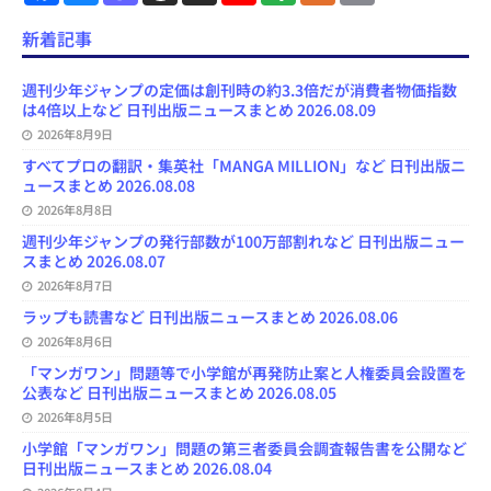
c
u
s
r
u
e
e
a
e
e
t
e
T
d
d
i
新着記事
b
s
o
a
u
l
l
o
k
d
d
b
y
o
y
o
s
e
週刊少年ジャンプの定価は創刊時の約3.3倍だが消費者物価指数
k
n
C
は4倍以上など 日刊出版ニュースまとめ 2026.08.09
h
2026年8月9日
a
n
すべてプロの翻訳・集英社「MANGA MILLION」など 日刊出版ニ
n
ュースまとめ 2026.08.08
e
l
2026年8月8日
週刊少年ジャンプの発行部数が100万部割れなど 日刊出版ニュー
スまとめ 2026.08.07
2026年8月7日
ラップも読書など 日刊出版ニュースまとめ 2026.08.06
2026年8月6日
「マンガワン」問題等で小学館が再発防止案と人権委員会設置を
公表など 日刊出版ニュースまとめ 2026.08.05
2026年8月5日
小学館「マンガワン」問題の第三者委員会調査報告書を公開など
日刊出版ニュースまとめ 2026.08.04