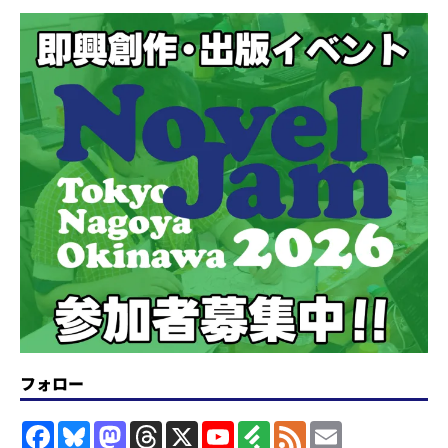
フォロー
F
B
M
T
X
Y
F
F
E
a
l
a
h
o
e
e
m