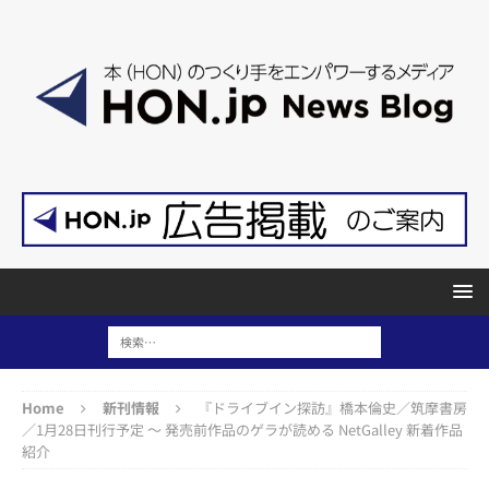
Home
新刊情報
『ドライブイン探訪』橋本倫史／筑摩書房
／1月28日刊行予定 ～ 発売前作品のゲラが読める NetGalley 新着作品
紹介