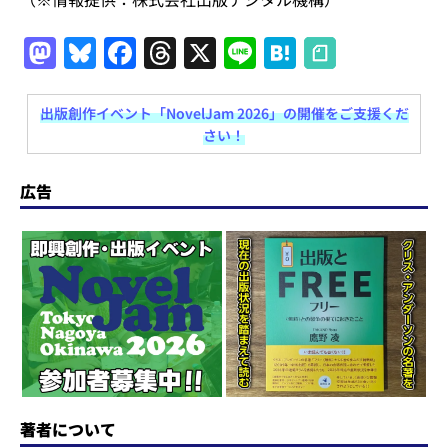
M
Bl
F
T
X
Li
H
a
u
a
h
n
at
st
e
c
re
e
e
出版創作イベント「NovelJam 2026」の開催をご支援くだ
さい！
o
s
e
a
n
d
k
b
d
a
広告
o
y
o
s
n
o
k
著者について