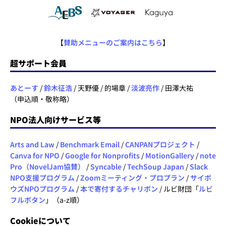
【
賛助メニューのご案内はこちら
】
超サポート会員
あとーす
/
鈴木征浩
/ 天野優 / 的場章 /
淡波亮作
/ 田澤大祐
（申込順・敬称略）
NPO法人向けサービス等
Arts and Law
/
Benchmark Email
/
CANPANプロジェクト
/
Canva for NPO
/
Google for Nonprofits
/
MotionGallery
/
note
Pro（NovelJam協賛）
/
Syncable
/
TechSoup Japan
/
Slack
NPO支援プログラム
/
Zoomミーティング・プロプラン
/
サイボ
ウズNPOプログラム
/
本で寄付するチャリボン
/ ルビ財団「
ルビ
フルボタン
」（a-z順）
Cookieについて