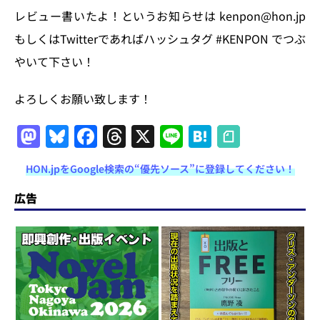
レビュー書いたよ！というお知らせは
kenpon@hon.jp
もしくはTwitterであればハッシュタグ
#KENPON
でつぶ
やいて下さい！
よろしくお願い致します！
M
Bl
F
T
X
Li
H
a
u
a
h
n
at
HON.jpをGoogle検索の“優先ソース”に登録してください！
st
e
c
re
e
e
o
s
e
a
n
広告
d
k
b
d
a
o
y
o
s
n
o
k