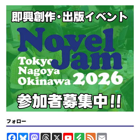
フォロー
F
B
M
T
X
Y
F
F
E