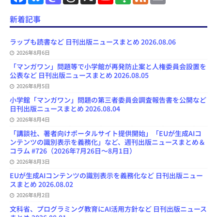
a
l
a
h
o
e
e
m
c
u
s
r
u
e
e
a
e
e
t
e
T
d
d
i
新着記事
b
s
o
a
u
l
l
o
k
d
d
b
y
o
y
o
s
e
ラップも読書など 日刊出版ニュースまとめ 2026.08.06
k
n
C
2026年8月6日
h
a
「マンガワン」問題等で小学館が再発防止案と人権委員会設置を
n
公表など 日刊出版ニュースまとめ 2026.08.05
n
e
2026年8月5日
l
小学館「マンガワン」問題の第三者委員会調査報告書を公開など
日刊出版ニュースまとめ 2026.08.04
2026年8月4日
「講談社、著者向けポータルサイト提供開始」「EUが生成AIコ
ンテンツの識別表示を義務化」など、週刊出版ニュースまとめ＆
コラム #726（2026年7月26日～8月1日）
2026年8月3日
EUが生成AIコンテンツの識別表示を義務化など 日刊出版ニュー
スまとめ 2026.08.02
2026年8月2日
文科省、プログラミング教育にAI活用方針など 日刊出版ニュース