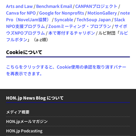
Arts and Law
/
Benchmark Email
/
CANPANプロジェクト
/
Canva for NPO
/
Google for Nonprofits
/
MotionGallery
/
note
Pro（NovelJam協賛）
/
Syncable
/
TechSoup Japan
/
Slack
NPO支援プログラム
/
Zoomミーティング・プロプラン
/
サイボ
ウズNPOプログラム
/
本で寄付するチャリボン
/ ルビ財団「
ルビ
フルボタン
」（a-z順）
Cookieについて
こちらをクリックすると、Cookie使用の承認を取り消すバナー
を再表示できます。
HON.jp News Blog について
メディア概要
HON.jpメールマガジン
HON.jp Podcasting