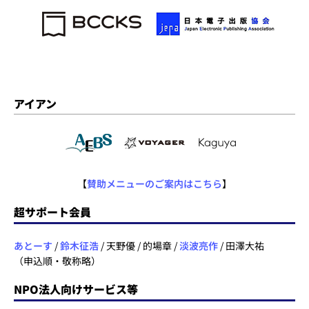
アイアン
【
賛助メニューのご案内はこちら
】
超サポート会員
あとーす
/
鈴木征浩
/ 天野優 / 的場章 /
淡波亮作
/ 田澤大祐
（申込順・敬称略）
NPO法人向けサービス等