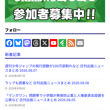
フォロー
F
B
M
T
X
Y
F
F
E
a
l
a
h
o
e
e
m
c
u
s
r
u
e
e
a
e
e
t
e
T
d
d
i
新着記事
b
s
o
a
u
l
l
o
k
d
d
b
y
o
y
o
s
e
週刊少年ジャンプの発行部数が100万部割れなど 日刊出版ニュー
k
n
C
スまとめ 2026.08.07
h
2026年8月7日
a
n
ラップも読書など 日刊出版ニュースまとめ 2026.08.06
n
e
2026年8月6日
l
「マンガワン」問題等で小学館が再発防止案と人権委員会設置を
公表など 日刊出版ニュースまとめ 2026.08.05
2026年8月5日