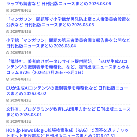
n
ラップも読書など 日刊出版ニュースまとめ 2026.08.06
n
e
2026年8月6日
l
「マンガワン」問題等で小学館が再発防止案と人権委員会設置を
公表など 日刊出版ニュースまとめ 2026.08.05
2026年8月5日
小学館「マンガワン」問題の第三者委員会調査報告書を公開など
日刊出版ニュースまとめ 2026.08.04
2026年8月4日
「講談社、著者向けポータルサイト提供開始」「EUが生成AIコ
ンテンツの識別表示を義務化」など、週刊出版ニュースまとめ＆
コラム #726（2026年7月26日～8月1日）
2026年8月3日
EUが生成AIコンテンツの識別表示を義務化など 日刊出版ニュー
スまとめ 2026.08.02
2026年8月2日
文科省、プログラミング教育にAI活用方針など 日刊出版ニュース
まとめ 2026.08.01
2026年8月1日
HON.jp News Blogに拡張検索生成（RAG）で回答を返すチャッ
トボットを設置など 日刊出版ニュースまとめ 2026.07.31