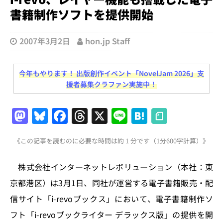
書籍制作ソフトを提供開始
2007年3月2日
hon.jp Staff
今年もやります！ 出版創作イベント「NovelJam 2026」支
援者募集クラファン実施中！
M
Bl
F
T
X
Li
H
a
u
a
h
n
at
《この記事を読むのに必要な時間は約 1 分です（1分600字計算）》
st
e
c
re
e
e
o
s
e
a
n
株式会社インターネットレボリューション（本社：東
d
k
b
d
a
京都港区）は3月1日、同社が運営する電子書籍販売・配
o
y
o
s
信サイト「i-revoブックス」において、電子書籍制作ソ
n
o
フト「i-revoブックライター デラックス版」の提供を開