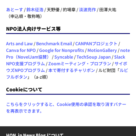
あとーす
/
鈴木征浩
/ 天野優 / 的場章 /
淡波亮作
/ 田澤大祐
（申込順・敬称略）
NPO法人向けサービス等
Arts and Law
/
Benchmark Email
/
CANPANプロジェクト
/
Canva for NPO
/
Google for Nonprofits
/
MotionGallery
/
note
Pro（NovelJam協賛）
/
Syncable
/
TechSoup Japan
/
Slack
NPO支援プログラム
/
Zoomミーティング・プロプラン
/
サイボ
ウズNPOプログラム
/
本で寄付するチャリボン
/ ルビ財団「
ルビ
フルボタン
」（a-z順）
Cookieについて
こちらをクリックすると、Cookie使用の承認を取り消すバナー
を再表示できます。
HON.jp News Blog について