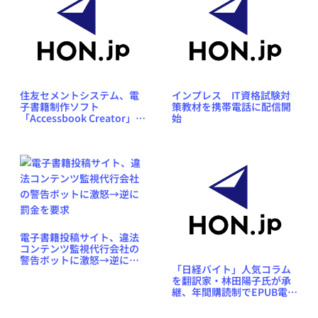
住友セメントシステム、電
インプレス IT資格試験対
子書籍制作ソフト
策教材を携帯電話に配信開
「Accessbook Creator」を
始
販売開始
電子書籍投稿サイト、違法
コンテンツ監視代行会社の
警告ボットに激怒→逆に罰
「日経バイト」人気コラム
金を要求
を翻訳家・林田陽子氏が承
継、年間購読制でEPUB電子
書籍として配信