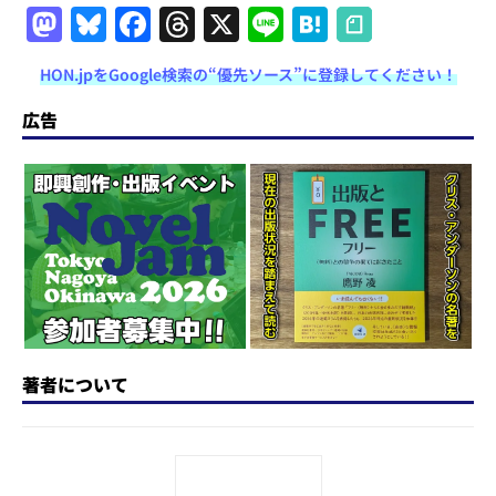
M
Bl
F
T
X
Li
H
a
u
a
h
n
at
HON.jpをGoogle検索の“優先ソース”に登録してください！
st
e
c
re
e
e
o
s
e
a
n
広告
d
k
b
d
a
o
y
o
s
n
o
k
著者について