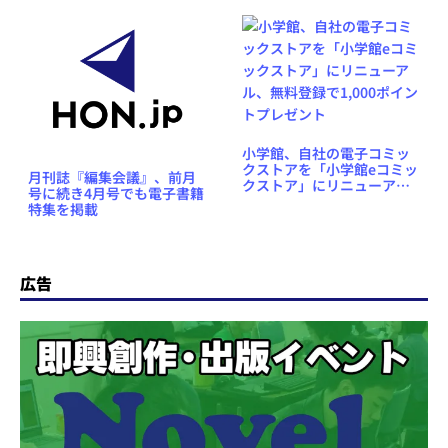
小学館、自社の電子コミッ
クストアを「小学館eコミッ
月刊誌『編集会議』、前月
クストア」にリニューア
号に続き4月号でも電子書籍
ル、無料登録で1,000ポイン
特集を掲載
トプレゼント
広告