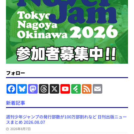
フォロー
F
B
M
T
X
Y
F
F
E
a
l
a
h
o
e
e
m
c
u
s
r
u
e
e
a
e
e
t
e
T
d
d
i
新着記事
b
s
o
a
u
l
l
o
k
d
d
b
y
o
y
o
s
e
週刊少年ジャンプの発行部数が100万部割れなど 日刊出版ニュー
k
n
C
スまとめ 2026.08.07
h
2026年8月7日
a