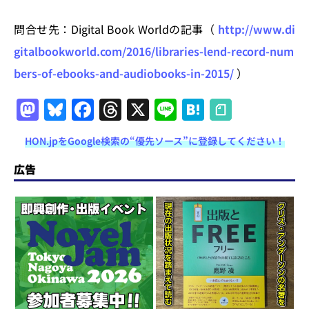
問合せ先：Digital Book Worldの記事（
http://www.di
gitalbookworld.com/2016/libraries-lend-record-num
bers-of-ebooks-and-audiobooks-in-2015/
）
M
Bl
F
T
X
Li
H
a
u
a
h
n
at
HON.jpをGoogle検索の“優先ソース”に登録してください！
st
e
c
re
e
e
o
s
e
a
n
広告
d
k
b
d
a
o
y
o
s
n
o
k