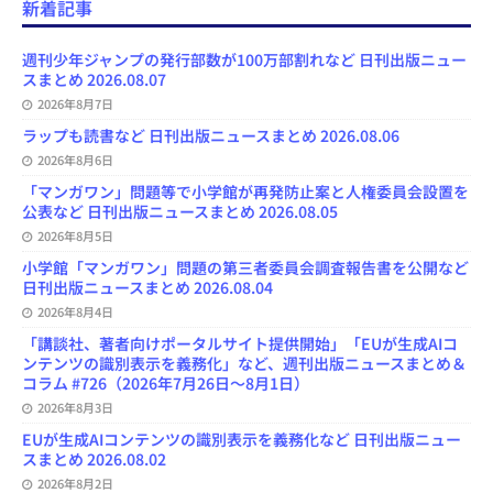
e
e
t
e
T
d
d
i
新着記事
b
s
o
a
u
l
l
o
k
d
d
b
y
o
y
o
s
e
週刊少年ジャンプの発行部数が100万部割れなど 日刊出版ニュー
k
n
C
スまとめ 2026.08.07
h
2026年8月7日
a
n
ラップも読書など 日刊出版ニュースまとめ 2026.08.06
n
e
2026年8月6日
l
「マンガワン」問題等で小学館が再発防止案と人権委員会設置を
公表など 日刊出版ニュースまとめ 2026.08.05
2026年8月5日
小学館「マンガワン」問題の第三者委員会調査報告書を公開など
日刊出版ニュースまとめ 2026.08.04
2026年8月4日
「講談社、著者向けポータルサイト提供開始」「EUが生成AIコ
ンテンツの識別表示を義務化」など、週刊出版ニュースまとめ＆
コラム #726（2026年7月26日～8月1日）
2026年8月3日
EUが生成AIコンテンツの識別表示を義務化など 日刊出版ニュー
スまとめ 2026.08.02
2026年8月2日