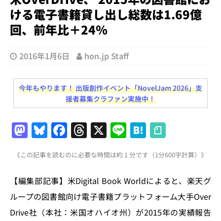
ける電子書籍貸し出し総数は1.69億
回、前年比＋24％
2016年1月6日
hon.jp Staff
今年もやります！ 出版創作イベント「NovelJam 2026」支
援者募集クラファン実施中！
M
Bl
F
T
X
Li
H
a
u
a
h
n
at
《この記事を読むのに必要な時間は約 1 分です（1分600字計算）》
st
e
c
re
e
e
o
s
e
a
n
【編集部記事】米Digital Book Worldによると、楽天グ
d
k
b
d
a
ループの図書館向け電子書籍プラットフォーム大手Over
o
y
o
s
Drive社（本社：米国オハイオ州）が2015年の実績報告