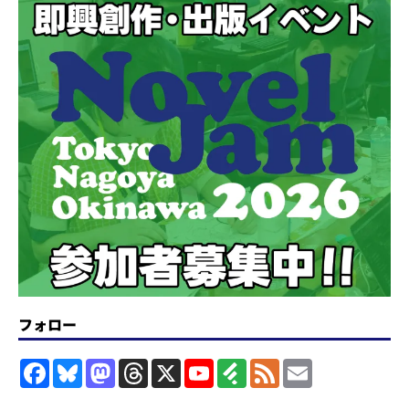
フォロー
F
B
M
T
X
Y
F
F
E
a
l
a
h
o
e
e
m
c
u
s
r
u
e
e
a