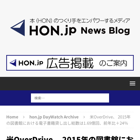
Home
hon.jp DayWatch Archive
米OverDrive、 2015年
の図書館における電子書籍貸し出し総数は1.69億回、前年比＋24％
米OverDrive、 2015年の図書館にお