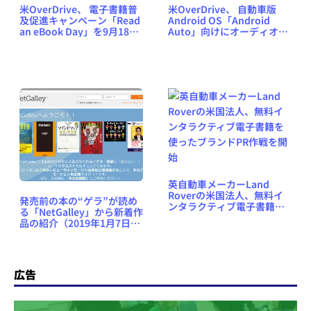
米OverDrive、 電子書籍普
米OverDrive、 自動車版
及促進キャンペーン「Read
Android OS「Android
an eBook Day」を9月18日
Auto」向けにオーディオブ
に実施
ックアプリをデモ実演予定
英自動車メーカーLand
Roverの米国法人、無料イ
発売前の本の“ゲラ”が読め
ンタラクティブ電子書籍を
る「NetGalley」から新着作
使ったブランドPR作戦を開
品の紹介（2019年1月7日
始
号） #NetGalleyJP
広告