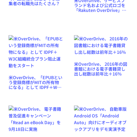
米OverDrive、サービスブ
集者の転職先はたくさん？
ランド名および公式ロゴを
「Rakuten OverDrive」
に、社名は変更せず
米OverDrive、 2016年の図
書館における電子書籍貸し
出し総数は前年比＋16％
米OverDrive、「EPUBとい
う登録商標がMITの所有物
になる」として IDPF＋W3C
組織統合プラン阻止運動を
スタート