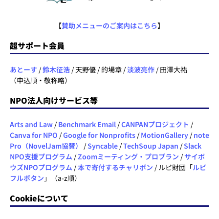
【
賛助メニューのご案内はこちら
】
超サポート会員
あとーす
/
鈴木征浩
/ 天野優 / 的場章 /
淡波亮作
/ 田澤大祐
（申込順・敬称略）
NPO法人向けサービス等
Arts and Law
/
Benchmark Email
/
CANPANプロジェクト
/
Canva for NPO
/
Google for Nonprofits
/
MotionGallery
/
note
Pro（NovelJam協賛）
/
Syncable
/
TechSoup Japan
/
Slack
NPO支援プログラム
/
Zoomミーティング・プロプラン
/
サイボ
ウズNPOプログラム
/
本で寄付するチャリボン
/ ルビ財団「
ルビ
フルボタン
」（a-z順）
Cookieについて