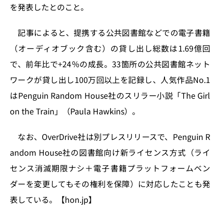
n
o
を発表したとのこと。
k
記事によると、提携する公共図書館などでの電子書籍
（オーディオブック含む）の貸し出し総数は1.69億回
で、前年比で+24％の成長。33箇所の公共図書館ネット
ワークが貸し出し100万回以上を記録し、人気作品No.1
はPenguin Random House社のスリラー小説「The Girl
on the Train」（Paula Hawkins）。
なお、OverDrive社は別プレスリリースで、Penguin R
andom House社の図書館向け新ライセンス方式（ライ
センス消滅期限ナシ＋電子書籍プラットフォームベン
ダーを変更してもその権利を保障）に対応したことも発
表している。【hon.jp】