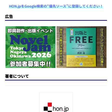
a
u
a
h
n
at
HON.jpをGoogle検索の“優先ソース”に登録してください！
st
e
c
re
e
e
o
s
e
a
n
広告
d
k
b
d
a
o
y
o
s
n
o
k
著者について