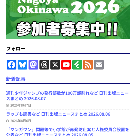
フォロー
F
B
M
T
X
Y
F
F
E
a
l
a
h
o
e
e
m
c
u
s
r
u
e
e
a
e
e
t
e
T
d
d
i
新着記事
b
s
o
a
u
l
l
o
k
d
d
b
y
o
y
o
s
e
週刊少年ジャンプの発行部数が100万部割れなど 日刊出版ニュー
k
n
C
スまとめ 2026.08.07
h
2026年8月7日
a
n
ラップも読書など 日刊出版ニュースまとめ 2026.08.06
n
e
2026年8月6日
l
「マンガワン」問題等で小学館が再発防止案と人権委員会設置を
公表など 日刊出版ニュースまとめ 2026.08.05