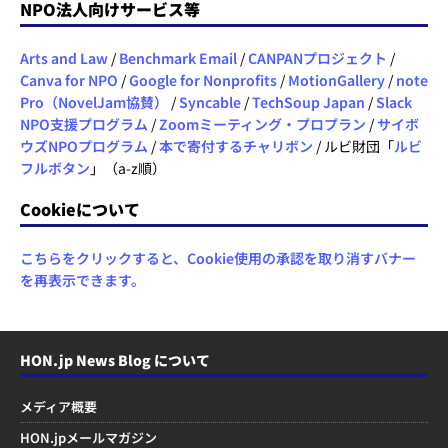
NPO法人向けサービス等
Arts and Law
/
Benchmark Email
/
CANPANプロジェクト
/
Canva for NPO
/
Google for Nonprofits
/
MotionGallery
/
note
Pro（NovelJam協賛）
/
Syncable
/
TechSoup Japan
/
Slack
NPO支援プログラム
/
Zoomミーティング・プロプラン
/
サイボ
ウズNPOプログラム
/
本で寄付するチャリボン
/ ルビ財団「
ルビ
フルボタン
」（a-z順）
Cookieについて
こちらをクリックすると、Cookie使用の承認を取り消すバナー
を再表示できます。
HON.jp News Blog について
メディア概要
HON.jpメールマガジン