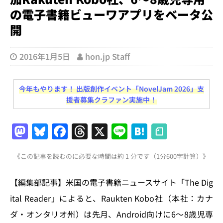
の電子書籍ビューワアプリをベータ公
開
2016年1月5日
hon.jp Staff
今年もやります！ 出版創作イベント「NovelJam 2026」支
援者募集クラファン実施中！
M
Bl
F
T
X
Li
H
a
u
a
h
n
at
《この記事を読むのに必要な時間は約 1 分です（1分600字計算）》
st
e
c
re
e
e
o
s
e
a
n
【編集部記事】米国の電子書籍ニュースサイト「The Dig
d
k
b
d
a
ital Reader」によると、Raukten Kobo社（本社：カナ
o
y
o
s
ダ・オンタリオ州）は先月、Android向けに6〜8歳児専