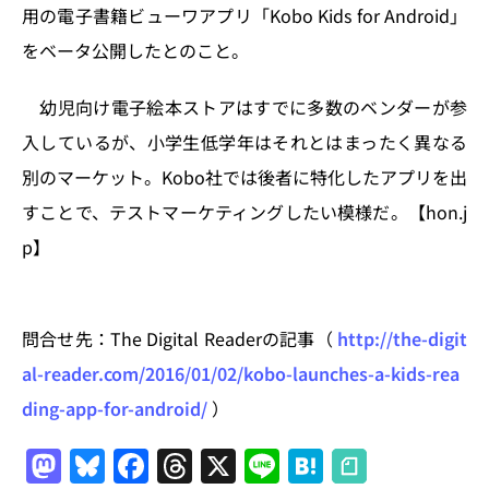
n
o
用の電子書籍ビューワアプリ「Kobo Kids for Android」
k
をベータ公開したとのこと。
幼児向け電子絵本ストアはすでに多数のベンダーが参
入しているが、小学生低学年はそれとはまったく異なる
別のマーケット。Kobo社では後者に特化したアプリを出
すことで、テストマーケティングしたい模様だ。【hon.j
p】
問合せ先：The Digital Readerの記事（
http://the-digit
al-reader.com/2016/01/02/kobo-launches-a-kids-rea
ding-app-for-android/
）
M
Bl
F
T
X
Li
H