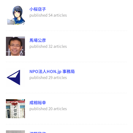
小桜店子
published 54 articles
馬場公彦
published 32 articles
NPO法人HON.jp 事務局
published 29 articles
成相裕幸
published 20 articles