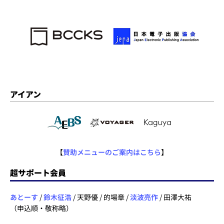
アイアン
【
賛助メニューのご案内はこちら
】
超サポート会員
あとーす
/
鈴木征浩
/ 天野優 / 的場章 /
淡波亮作
/ 田澤大祐
（申込順・敬称略）