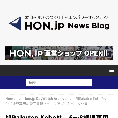
Home
hon.jp DayWatch Archive
加Rakuten Kobo社、
6〜8歳児専用の電子書籍ビューワアプリをベータ公開
加Rakuten Kobo社、6〜8歳児専用