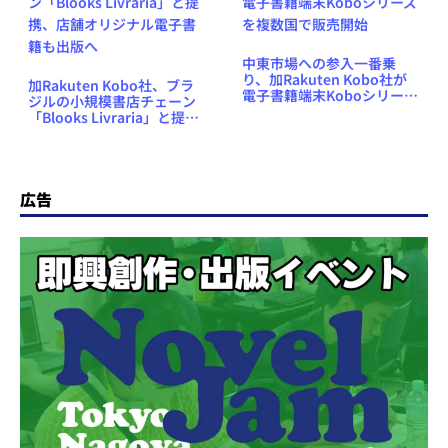
中東市場への参入一番乗
り、加Rakuten Kobo社が
加Rakuten Kobo社、ブラ
電子書籍端末Koboシリーズ
ジルの小規模書店チェーン
を複数国で販売開始
「Blooks Livraria」と提
携、店舗オリジナル電子書
籍も出版へ
広告