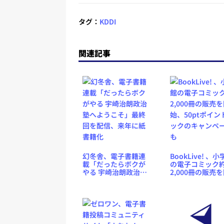
タグ：
KDDI
関連記事
幻冬舎、電子書籍連
BookLive! 、
載「だったらボクが
の電子コミック
やる 宇崎治朗政治塾
2,000冊の販売
へようこそ」最終回
始、50ptポイン
を配信、来年に紙書
ックのキャンペ
籍化
も