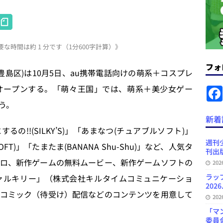
H
ラミング教育にAI活用方針など 日刊出版ニュースまとめ 2026.08.01
at
な時間は約 1 分です（1分600字計算）》
e
News Blogに拡張検索生成（RAG）で回答を返すチャットボットを設置など
n
フォ
島区)は10月5日、au携帯電話向けの萌系＋コスプレ
.31
日刊出版ニュースまとめ
a
オープンする。「萌々王国」では、萌系＋美少女ゲー
ット（ベータ版）を公開しました
お知らせ
う。
が文体模写を拒否するようになど 日刊出版ニュースまとめ 2026.07.30
日
新着
!!(SILKY’S)」「あまなつ(チュアブルソフト)」
プの発行部数が100万部割れなど 日刊出版ニュースまとめ 2026.08.07
週刊
SOFT)」「たまたま(BANANA Shu-Shu)」など、人気タ
刊出版
ロ、新作ゲームの無料ムービー、新作ゲームソフトの
20
ど 日刊出版ニュースまとめ 2026.08.06
日刊出版ニュースまとめ
ラッ
ァルキリー」（株式会社キルタイムコミュニケーショ
2026
コミック（待受け）配信などのコンテンツを用意して
20
「マ
委員