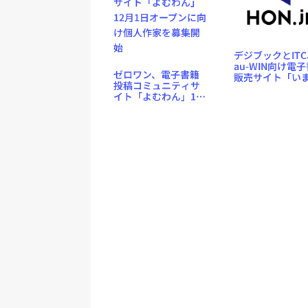
デジブックとITC
au-WIN向け電
ゼロワン、電子書籍
販売サイト「い
投稿コミュニティサ
む」をオープン
イト「よむわん」12
月1日オープンに向け
個人作家を募集開始