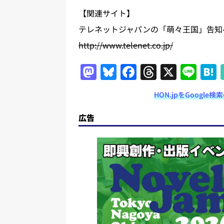
【関連サイト】
テレネットジャパンの「萌々王国」告知
http://www.telenet.co.jp/
M
Bl
F
T
X
Li
a
u
a
h
n
HON.jpをGoogl
st
e
c
re
e
o
s
e
a
広告
d
k
b
d
o
y
o
s
n
o
k