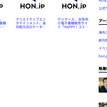
HON
公式
、
クリエイティブエン
デジマース、 女性向
アー
子書籍
タテインメント、高
け電子書籍販売サイ
まよ
印税方式のケータイ
ト「HAPPY！コミッ
コミック販売サイト
ク」をオープン
海外
「コミックアース」
を11月5日にオープン
新刊
イベ
hon.
執筆