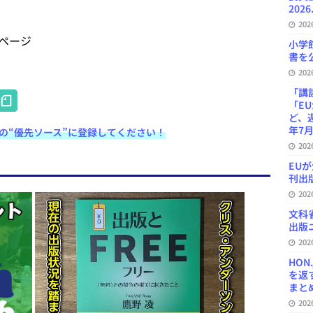
2026
20
ページ
小学
書を公
20
H
「講
「E
at
ど、
年7月
e検索の“優先ソース”に登録してください！
e
20
n
EU
刊出版
a
20
文科
出版ニ
20
HON
を返
まとめ 
20