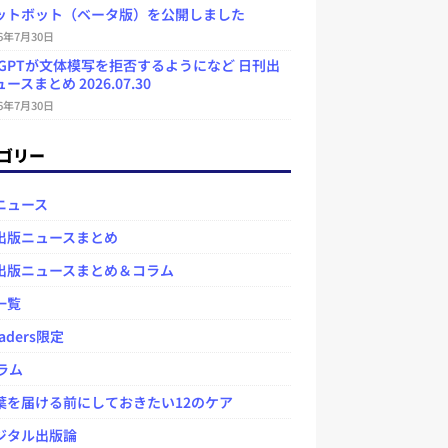
ットボット（ベータ版）を公開しました
26年7月30日
atGPTが文体模写を拒否するようになど 日刊出
ースまとめ 2026.07.30
26年7月30日
ゴリー
ニュース
出版ニュースまとめ
出版ニュースまとめ＆コラム
一覧
aders限定
ラム
を届ける前にしておきたい12のケア
タル出版論