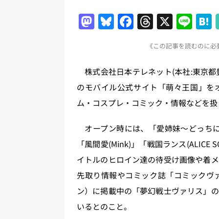
日刊出版ニュースまとめ
M
Bl
F
T
X
Li
[ 2026年8月1日 ]
文科省、プログ
a
u
a
h
n
日刊出版ニュースまとめ
《この記事を読むのに必要
st
e
c
re
e
[ 2026年7月31日 ]
HON.jp 
o
s
e
a
株式会社日本テレネット(本社:東京都豊
日刊出版ニュースまとめ 2026.07
d
k
b
d
のモバイル公式サイト「萌々王国」を
[ 2026年7月30日 ]
チャットボ
o
y
o
s
ム・コスプレ・コミック・情報などを扱
[ 2026年7月30日 ]
ChatGPT
n
o
刊出版ニュースまとめ
k
オープン時には、「愛姉妹～どっちにするの
[ 2026年8月7日 ]
週刊少年ジャン
「風間愛(Mink)」「戦国ランス(ALICE 
日刊出版ニュースまとめ
イトルのヒロイン達の待受け画像や着メ
[ 2026年8月6日 ]
ラップも読書な
先取り情報やコミック誌「コミックヴ
ン）に掲載中の「夢幻戦士ヴァリス」の
いるとのこと。