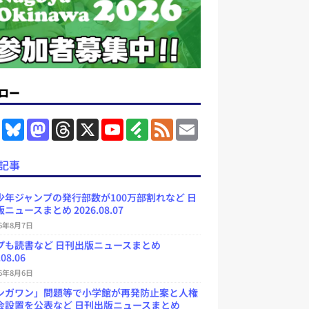
ロー
F
B
M
T
X
Y
F
F
E
a
l
a
h
o
e
e
m
c
u
s
r
u
e
e
a
e
e
t
e
T
d
d
i
記事
b
s
o
a
u
l
l
o
k
d
d
b
y
o
y
o
s
e
少年ジャンプの発行部数が100万部割れなど 日
k
n
C
ニュースまとめ 2026.08.07
h
a
26年8月7日
n
プも読書など 日刊出版ニュースまとめ
n
e
.08.06
l
26年8月6日
ンガワン」問題等で小学館が再発防止案と人権
会設置を公表など 日刊出版ニュースまとめ