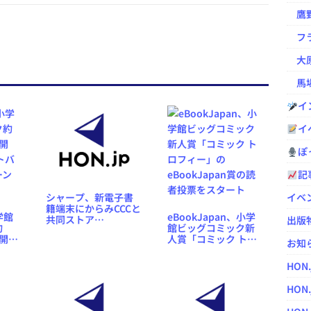
鷹野凌の
フラ
大原
馬場
イ
イ
ぽっ
記
シャープ、新電子書
イベ
籍端末にからみCCCと
小学館
eBookJapan、小学
共同ストア
出版
約
館ビッグコミック新
「TSUTAYA
を開
人賞「コミック トロ
GALAPAGOS」を開
お知
トバ
フィー」の
設予定
ーン
eBookJapan賞の読
HON
者投票をスタート
HON.