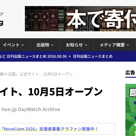
イベント
出版物
お知らせ
メディア概要
」問題等で小学館が再発防止案と人権委員会設置を公表など 日刊出版ニュ
出版ニュースまとめ
広告
萌々王国」公式サイト、10月5日オープン
ガワン」問題の第三者委員会調査報告書を公開など 日刊出版ニュースまと
イト、10月5日オープン
ースまとめ
者向けポータルサイト提供開始」「EUが生成AIコンテンツの識別表示を義
＆コラム #726（2026年7月26日～8月1日）
週刊出版ニュースま
hon.jp DayWatch Archive
ovelJam 2026」支援者募集クラファン実施中！
コンテンツの識別表示を義務化など 日刊出版ニュースまとめ 2026.08.02