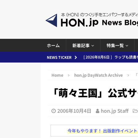
ホーム
新着記事
特集一覧
[ 2026年8月5日 ]
「マンガワン
NEWS TICKER
ースまとめ 2026.08.05
日刊
Home
hon.jp DayWatch Archive
「
[ 2026年8月4日 ]
小学館「マン
「萌々王国」公式サ
め 2026.08.04
日刊出版ニュ
[ 2026年8月3日 ]
「講談社、著
務化」など、週刊出版ニュースまとめ
2006年10月4日
hon.jp Staff
とめ＆コラム
今年もやります！ 出版創作イベント「N
[ 2026年8月2日 ]
EUが生成AI