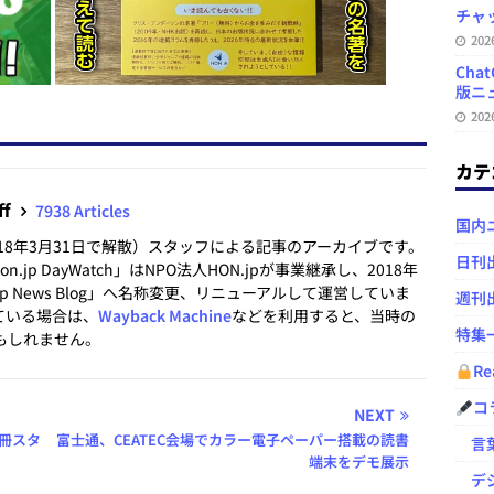
チャ
20
Ch
版ニュ
20
カテ
ff
7938 Articles
国内
2018年3月31日で解散）スタッフによる記事のアーカイブです。
日刊
.jp DayWatch」はNPO法人HON.jpが事業継承し、2018年
.jp News Blog」へ名称変更、リニューアルして運営していま
週刊
ている場合は、
Wayback Machine
などを利用すると、当時の
特集
もしれません。
Re
コ
NEXT
冊スタ
富士通、CEATEC会場でカラー電子ペーパー搭載の読書
言葉
端末をデモ展示
デジ