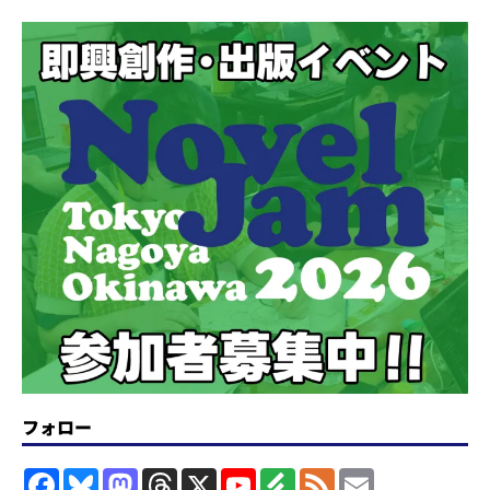
フォロー
F
B
M
T
X
Y
F
F
E