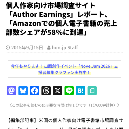
個人作家向け市場調査サイト
「Author Earnings」レポート、
「Amazonでの個人電子書籍の売上
部数シェアが58%に到達」
2015年9月15日
hon.jp Staff
今年もやります！ 出版創作イベント「NovelJam 2026」支
援者募集クラファン実施中！
M
Bl
F
T
X
Li
H
a
u
a
h
n
at
《この記事を読むのに必要な時間は約 1 分です（1分600字計算）》
st
e
c
re
e
e
o
s
e
a
n
【編集部記事】米国の個人作家向け電子書籍市場調査サ
d
k
b
d
a