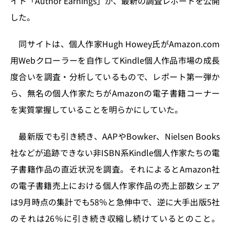
イト「Author Earnings」が、最新の調査レポートを公開
o
y
o
s
した。
n
o
k
同サイトは、個人作家Hugh Howey氏がAmazon.com
用Webクローラーを自作してKindle個人作品市場の成長
度合いを調査・分析しているもので、レポート第一弾か
ら、無名の個人作家たちがAmazonの電子書籍コーナー
を実質掌握していることを明らかにしていた。
最新版でも引き続き、AAPやBowker、Nielsen Books
社などが追跡できない非ISBN系Kindle個人作家たちの電
子書籍作品の直近状況を調査。それによるとAmazon社
の電子書籍売上における個人作家作品の売上部数シェア
は9月時点の集計でも58％と急伸中で、逆に大手出版5社
のそれは26％に引き続き収縮し続けているとのこと。