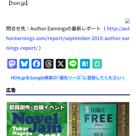
【hon.jp】
問合せ先：Author Earningsの最新レポート（
http://aut
horearnings.com/report/september-2015-author-ear
nings-report/
）
M
Bl
F
T
X
Li
H
a
u
a
h
n
at
HON.jpをGoogle検索の“優先ソース”に登録してください！
st
e
c
re
e
e
o
s
e
a
n
広告
d
k
b
d
a
o
y
o
s
n
o
k