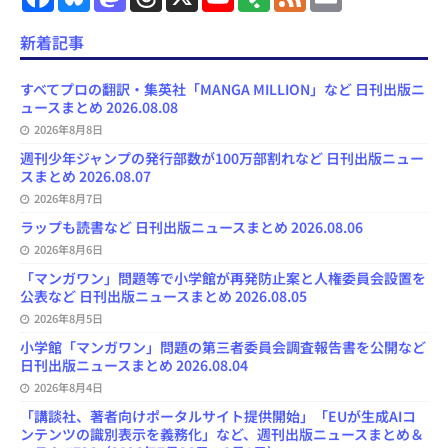
a
l
a
h
o
e
e
m
c
u
s
r
u
e
e
a
e
e
t
e
T
d
d
i
新着記事
b
s
o
a
u
l
l
o
k
d
d
b
y
o
y
o
s
e
すべてプロの翻訳・集英社「MANGA MILLION」など 日刊出版ニ
k
n
C
ュースまとめ 2026.08.08
h
2026年8月8日
a
n
週刊少年ジャンプの発行部数が100万部割れなど 日刊出版ニュー
n
スまとめ 2026.08.07
e
l
2026年8月7日
ラップも読書など 日刊出版ニュースまとめ 2026.08.06
2026年8月6日
「マンガワン」問題等で小学館が再発防止案と人権委員会設置を
公表など 日刊出版ニュースまとめ 2026.08.05
2026年8月5日
小学館「マンガワン」問題の第三者委員会調査報告書を公開など
日刊出版ニュースまとめ 2026.08.04
2026年8月4日
「講談社、著者向けポータルサイト提供開始」「EUが生成AIコ
ンテンツの識別表示を義務化」など、週刊出版ニュースまとめ＆