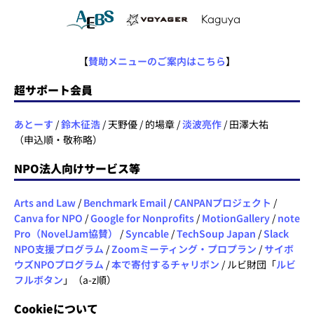
【
賛助メニューのご案内はこちら
】
超サポート会員
あとーす
/
鈴木征浩
/ 天野優 / 的場章 /
淡波亮作
/ 田澤大祐
（申込順・敬称略）
NPO法人向けサービス等
Arts and Law
/
Benchmark Email
/
CANPANプロジェクト
/
Canva for NPO
/
Google for Nonprofits
/
MotionGallery
/
note
Pro（NovelJam協賛）
/
Syncable
/
TechSoup Japan
/
Slack
NPO支援プログラム
/
Zoomミーティング・プロプラン
/
サイボ
ウズNPOプログラム
/
本で寄付するチャリボン
/ ルビ財団「
ルビ
フルボタン
」（a-z順）
Cookieについて