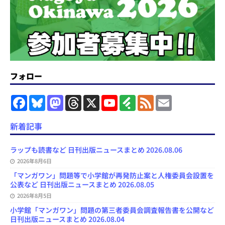
フォロー
F
B
M
T
X
Y
F
F
E
a
l
a
h
o
e
e
m
c
u
s
r
u
e
e
a
e
e
t
e
T
d
d
i
新着記事
b
s
o
a
u
l
l
o
k
d
d
b
y
o
y
o
s
e
ラップも読書など 日刊出版ニュースまとめ 2026.08.06
k
n
C
2026年8月6日
h
a
「マンガワン」問題等で小学館が再発防止案と人権委員会設置を
n
公表など 日刊出版ニュースまとめ 2026.08.05
n
e
2026年8月5日
l
小学館「マンガワン」問題の第三者委員会調査報告書を公開など
日刊出版ニュースまとめ 2026.08.04