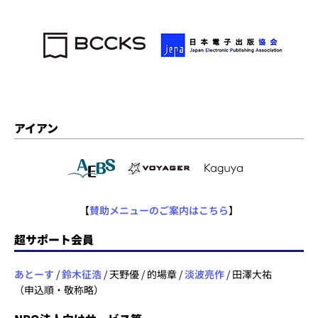
アイアン
【
賛助メニューのご案内はこちら
】
超サポート会員
あとーす
/
鈴木征浩
/ 天野優 / 的場章 /
淡波亮作
/ 田澤大祐
（申込順・敬称略）