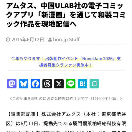
アムタス、中国ULAB社の電子コミッ
クアプリ「新漫画」を通じて和製コミ
ック作品を現地配信へ
2015年6月12日
hon.jp Staff
今年もやります！ 出版創作イベント「NovelJam 2026」支
援者募集クラファン実施中！
M
Bl
F
T
X
Li
H
a
u
a
h
n
at
《この記事を読むのに必要な時間は約 1 分です（1分600字計算）》
st
e
c
re
e
e
o
s
e
a
n
【編集部記事】株式会社アムタス（本社：東京都渋谷
d
k
b
d
a
区）は6月11日、提携先である厦門優莱柏網絡科技有限
o
y
o
s