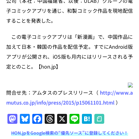
公司（本社：中国福建省、以後：ULAB）グループの電
n
o
子コミックアプリを通じ、和製コミック作品を現地配信
k
することを発表した。
この電子コミックアプリは「新漫画」で、中国作品に
加えて日本・韓国の作品を配信予定。すでにAndroid版
アプリが公開され、iOS版も月内にはリリースされる予
定とのこと。【hon.jp】
問合せ先：アムタスのプレスリリース（
http://www.a
mutus.co.jp/info/press/2015/p15061101.html
）
M
Bl
F
T
X
Li
H
a
u
a
h
n
at
HON.jpをGoogle検索の“優先ソース”に登録してください！
st
e
c
re
e
e