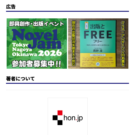
o
s
e
a
n
広告
d
k
b
d
a
o
y
o
s
n
o
k
著者について