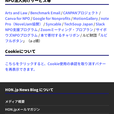
NPO法人向けサービス等
Arts and Law
/
Benchmark Email
/
CANPANプロジェクト
/
Canva for NPO
/
Google for Nonprofits
/
MotionGallery
/
note
Pro（NovelJam協賛）
/
Syncable
/
TechSoup Japan
/
Slack
NPO支援プログラム
/
Zoomミーティング・プロプラン
/
サイボ
ウズNPOプログラム
/
本で寄付するチャリボン
/ ルビ財団「
ルビ
フルボタン
」（a-z順）
Cookieについて
こちらをクリックすると、Cookie使用の承認を取り消すバナー
を再表示できます。
HON.jp News Blog について
メディア概要
HON.jpメールマガジン