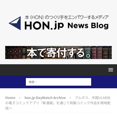
Home
hon.jp DayWatch Archive
アムタス、中国ULAB社
の電子コミックアプリ「新漫画」を通じて和製コミック作品を現地配
信へ