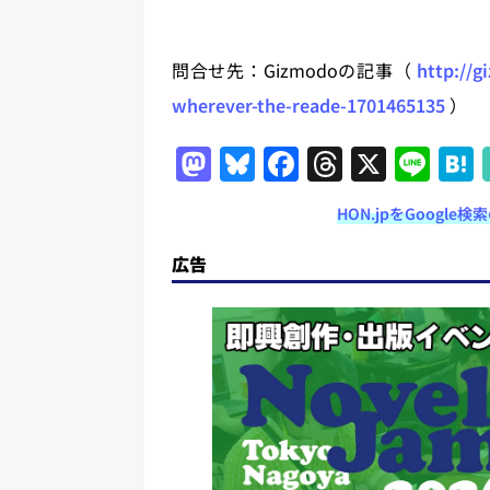
問合せ先：Gizmodoの記事（
http://g
wherever-the-reade-1701465135
）
M
Bl
F
T
X
Li
a
u
a
h
n
HON.jpをGoogl
st
e
c
re
e
o
s
e
a
広告
d
k
b
d
o
y
o
s
n
o
k