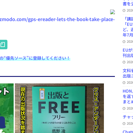
書を公
20
izmodo.com/gps-ereader-lets-the-book-take-place-
「講
「E
ど、
年7月
H
20
EU
at
刊出版
e検索の“優先ソース”に登録してください！
e
20
n
文科
出版ニ
a
20
HON
を返
まとめ 
20
チャ
20
Ch