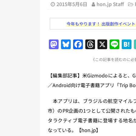
2015年5月6日
hon.jp Staff
日刊出版ニュースまとめ
[ 2026年7月31日 ]
HON.jp 
今年もやります！ 出版創作イベント「N
日刊出版ニュースまとめ 2026.07
[ 2026年7月30日 ]
チャットボ
M
Bl
F
T
X
Li
[ 2026年7月30日 ]
ChatGPT
a
u
a
h
n
刊出版ニュースまとめ
《この記事を読むのに必要
st
e
c
re
e
[ 2026年7月29日 ]
講談社、著
o
s
e
a
【編集部記事】米Gizmodoによると、
とめ 2026.07.29
日刊出版ニ
d
k
b
d
／Android向け電子書籍アプリ「Trip
o
y
o
s
[ 2026年8月6日 ]
ラップも読書な
n
o
本アプリは、ブラジルの航空マイルプロ
k
市）のPR企画の1つとして公開されたもの。有
タラクティブ電子書籍に登場する地名が
なっている。【hon.jp】