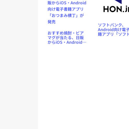
ソフトバンク、
Android向け電
おすすめ焼酎・ビア
籍アプリ「ソフ
マグが当たる、日販
ンク ブックスト
からiOS・Android向
を12月上旬にリ
け電子書籍アプリ
ス予定
「おつまみ横丁」が
発売