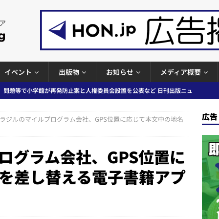
イベント
出版物
お知らせ
メディア概要
」問題等で小学館が再発防止案と人権委員会設置を公表など 日刊出版ニュ
ガワン」問題の第三者委員会調査報告書を公開など 日刊出版ニュースまと
出版ニュースまとめ
ースまとめ
広告
ラジルのマイルプログラム会社、GPS位置に応じて本文中の地名
者向けポータルサイト提供開始」「EUが生成AIコンテンツの識別表示を義
＆コラム #726（2026年7月26日～8月1日）
週刊出版ニュースま
ログラム会社、GPS位置に
を差し替える電子書籍アプ
コンテンツの識別表示を義務化など 日刊出版ニュースまとめ 2026.08.02
ラミング教育にAI活用方針など 日刊出版ニュースまとめ 2026.08.01