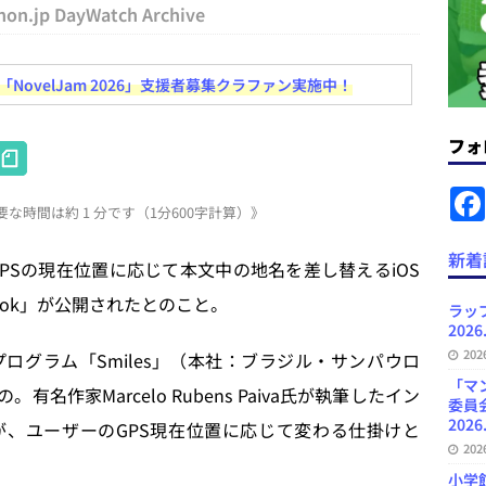
hon.jp DayWatch Archive
News Blogに拡張検索生成（RAG）で回答を返すチャットボットを設置など
ovelJam 2026」支援者募集クラファン実施中！
.31
日刊出版ニュースまとめ
ット（ベータ版）を公開しました
お知らせ
フォ
H
が文体模写を拒否するようになど 日刊出版ニュースまとめ 2026.07.30
日
at
な時間は約 1 分です（1分600字計算）》
e
者向けポータルサイト・プラスコネクト提供開始など 日刊出版ニュースま
n
新着
GPSの現在位置に応じて本文中の地名を差し替えるiOS
ュースまとめ
a
 Book」が公開されたとのこと。
ラッ
ど 日刊出版ニュースまとめ 2026.08.06
日刊出版ニュースまとめ
2026
20
グラム「Smiles」（本社：ブラジル・サンパウロ
「マ
名作家Marcelo Rubens Paiva氏が執筆したイン
委員
2026
、ユーザーのGPS現在位置に応じて変わる仕掛けと
20
小学