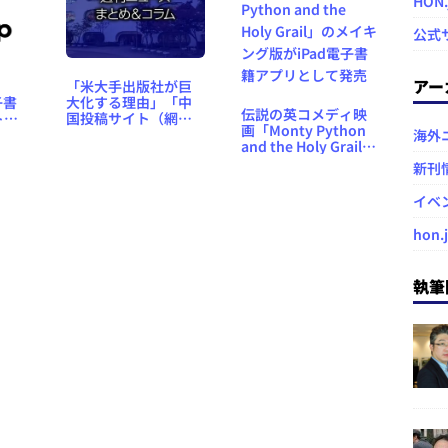
HON
公式
アー
「米大手出版社が巨
子書
大化する理由」「中
伝説の英コメディ映
トバ
国投稿サイト（網絡
画「Monty Python
ア」
文学）事情」「NHK
海外
and the Holy Grail」
リー
が公式noteアカウン
のメイキング版が
ト」など、週刊ニュ
新刊
iPad電子書籍アプリ
ースまとめ＆コラム
として発売
#453（2020年12月13
イベ
日～19日）
hon.
執筆