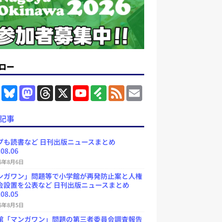
ロー
F
B
M
T
X
Y
F
F
E
a
l
a
h
o
e
e
m
c
u
s
r
u
e
e
a
e
e
t
e
T
d
d
i
記事
b
s
o
a
u
l
l
o
k
d
d
b
y
o
y
o
s
e
プも読書など 日刊出版ニュースまとめ
k
n
C
.08.06
h
a
26年8月6日
n
ンガワン」問題等で小学館が再発防止案と人権
n
e
会設置を公表など 日刊出版ニュースまとめ
l
.08.05
26年8月5日
館「マンガワン」問題の第三者委員会調査報告