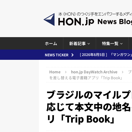
ホーム
新着記事
特集一覧
[ 2026年8月5日 ]
「マンガワン
NEWS TICKER
[ 2026年8月4日 ]
小学館「マン
ースまとめ 2026.08.05
日刊
め 2026.08.04
日刊出版ニュ
Home
hon.jp DayWatch Archive
ブ
を差し替える電子書籍アプリ「Trip Book」
[ 2026年8月3日 ]
「講談社、著
務化」など、週刊出版ニュースまとめ
ブラジルのマイルプ
とめ＆コラム
応じて本文中の地名
[ 2026年8月2日 ]
EUが生成AI
リ「Trip Book」
日刊出版ニュースまとめ
[ 2026年8月1日 ]
文科省、プログ