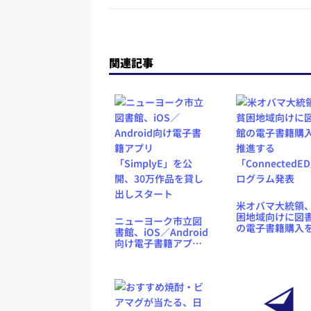
関連記事
米オバマ大統領
困地域向けに図
ニューヨーク市立図
の電子書籍購入
書館、iOS／Android
進する
向け電子書籍アプリ
「ConnectedE
「SimplyE」を公
ログラム発表
開、30万作品を貸し
出しスタート