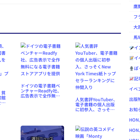
鷹野凌の
フラ
大原
馬場
イ
イ
ぽっ
記
ドイツの電子書籍ベ
イベ
ンチャーReadfy社、
、貧
広告表示で全作無料
書館
出版
人気書評YouTuber、
になる電子書籍スト
を推
電子書籍の個人出版
アアプリを提供
に初参入、さっそく
お知
D」プ
New York Times紙ト
ップセラーランキン
HON
グに仲間入り
HON.