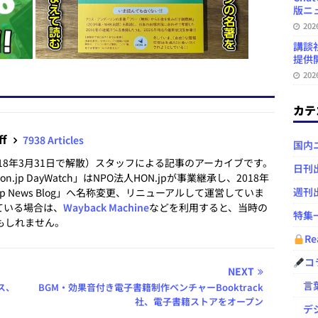
版ニュ
20
講談
提供開
20
カテ
ff
7938 Articles
国内
2018年3月31日で解散）スタッフによる記事のアーカイブです。
日刊
.jp DayWatch」はNPO法人HON.jpが事業継承し、2018年
週刊
.jp News Blog」へ名称変更、リニューアルして運営していま
ている場合は、
Wayback Machine
などを利用すると、当時の
特集
もしれません。
Re
コ
NEXT
言葉
ス、
BGM・効果音付き電子書籍制作ベンチャーBooktrack
社、電子書籍ストアをオープン
デジ