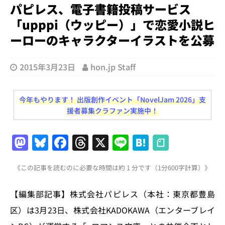
パピレス、電子書籍投稿サービス
「upppi（ウッピー）」で恋愛小説ヒ
ーローのキャラクターイラストを公募
2015年3月23日
hon.jp Staff
今年もやります！ 出版創作イベント「NovelJam 2026」支
援者募集クラファン実施中！
M
Bl
F
T
X
Li
H
a
u
a
h
n
at
《この記事を読むのに必要な時間は約 1 分です（1分600字計算）》
st
e
c
re
e
e
o
s
e
a
n
【編集部記事】株式会社パピレス（本社：東京都豊島
d
k
b
d
a
区）は3月23日、株式会社KADOKAWA（エンターブレイ
o
y
o
s