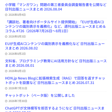
l
小学館「マンガワン」問題の第三者委員会調査報告書を公開など
日刊出版ニュースまとめ 2026.08.04
2026年8月4日
「講談社、著者向けポータルサイト提供開始」「EUが生成AIコ
ンテンツの識別表示を義務化」など、週刊出版ニュースまとめ＆
コラム #726（2026年7月26日～8月1日）
2026年8月3日
EUが生成AIコンテンツの識別表示を義務化など 日刊出版ニュー
スまとめ 2026.08.02
2026年8月2日
文科省、プログラミング教育にAI活用方針など 日刊出版ニュース
まとめ 2026.08.01
2026年8月1日
HON.jp News Blogに拡張検索生成（RAG）で回答を返すチャッ
トボットを設置など 日刊出版ニュースまとめ 2026.07.31
2026年7月31日
チャットボット（ベータ版）を公開しました
2026年7月30日
ChatGPTが文体模写を拒否するようになど 日刊出版ニュースま