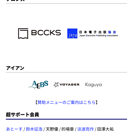
アイアン
【
賛助メニューのご案内はこちら
】
超サポート会員
あとーす
/
鈴木征浩
/ 天野優 / 的場章 /
淡波亮作
/ 田澤大祐