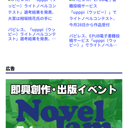
パピレス、「upppi（ウッ
ピー）ライトノベルコンテ
パピレス、EPUB電子書籍投
スト」選考結果を発表、大
稿サービス「upppi（ウッ
賞は相坂桃花氏の手に
ピー）」でライトノベルコ
ンテスト、今月28日から作
品受付
広告