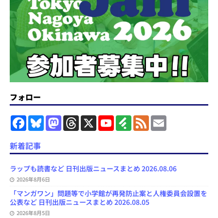
フォロー
F
B
M
T
X
Y
F
F
E
a
l
a
h
o
e
e
m
c
u
s
r
u
e
e
a
e
e
t
e
T
d
d
i
新着記事
b
s
o
a
u
l
l
o
k
d
d
b
y
o
y
o
s
e
ラップも読書など 日刊出版ニュースまとめ 2026.08.06
k
n
C
2026年8月6日
h
a
「マンガワン」問題等で小学館が再発防止案と人権委員会設置を
n
公表など 日刊出版ニュースまとめ 2026.08.05
n
e
2026年8月5日