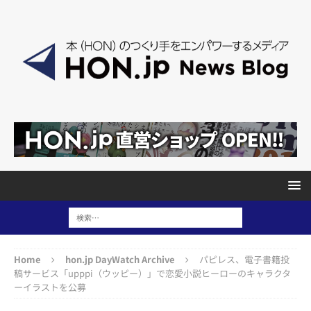
Home
hon.jp DayWatch Archive
パピレス、電子書籍投
稿サービス「upppi（ウッピー）」で恋愛小説ヒーローのキャラクタ
ーイラストを公募