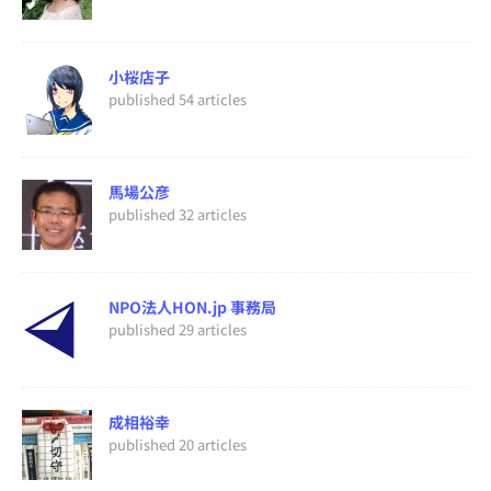
小桜店子
published 54 articles
馬場公彦
published 32 articles
NPO法人HON.jp 事務局
published 29 articles
成相裕幸
published 20 articles