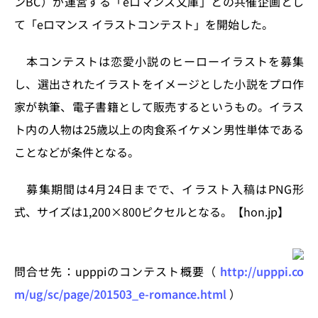
ンBC）が運営する「eロマンス文庫」との共催企画とし
n
o
て「eロマンス イラストコンテスト」を開始した。
k
本コンテストは恋愛小説のヒーローイラストを募集
し、選出されたイラストをイメージとした小説をプロ作
家が執筆、電子書籍として販売するというもの。イラス
ト内の人物は25歳以上の肉食系イケメン男性単体である
ことなどが条件となる。
募集期間は4月24日までで、イラスト入稿はPNG形
式、サイズは1,200×800ピクセルとなる。【hon.jp】
問合せ先：upppiのコンテスト概要（
http://upppi.co
m/ug/sc/page/201503_e-romance.html
）