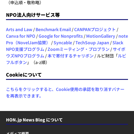
（申込順・敬称略）
NPO法人向けサービス等
Arts and Law
/
Benchmark Email
/
CANPANプロジェクト
/
Canva for NPO
/
Google for Nonprofits
/
MotionGallery
/
note
Pro（NovelJam協賛）
/
Syncable
/
TechSoup Japan
/
Slack
NPO支援プログラム
/
Zoomミーティング・プロプラン
/
サイボ
ウズNPOプログラム
/
本で寄付するチャリボン
/ ルビ財団「
ルビ
フルボタン
」（a-z順）
Cookieについて
こちらをクリックすると、Cookie使用の承認を取り消すバナー
を再表示できます。
HON.jp News Blog について
メディア概要