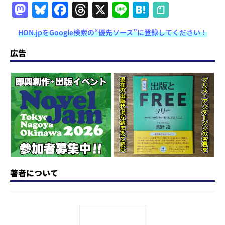
M
Bl
F
T
X
Li
H
a
u
a
h
n
at
HON.jpをGoogle検索の“優先ソース”に登録してください！
st
e
c
re
e
e
o
s
e
a
n
広告
d
k
b
d
a
o
y
o
s
n
o
k
著者について