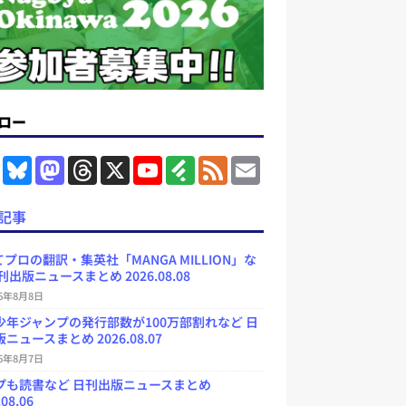
ロー
F
B
M
T
X
Y
F
F
E
a
l
a
h
o
e
e
m
c
u
s
r
u
e
e
a
e
e
t
e
T
d
d
i
記事
b
s
o
a
u
l
l
o
k
d
d
b
y
o
y
o
s
e
プロの翻訳・集英社「MANGA MILLION」な
k
n
C
刊出版ニュースまとめ 2026.08.08
h
a
26年8月8日
n
少年ジャンプの発行部数が100万部割れなど 日
n
e
ニュースまとめ 2026.08.07
l
26年8月7日
プも読書など 日刊出版ニュースまとめ
.08.06