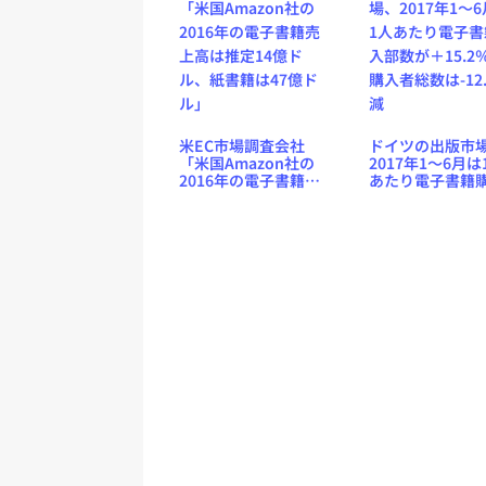
米EC市場調査会社
ドイツの出版市
「米国Amazon社の
2017年1〜6月は
2016年の電子書籍売
あたり電子書籍
上高は推定14億ド
部数が＋15.2％
ル、紙書籍は47億ド
入者総数は-12.
ル」