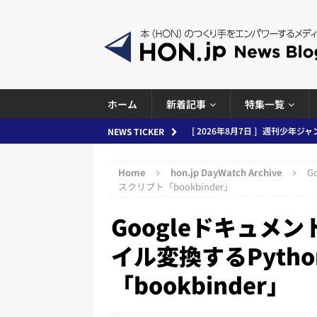
ホーム
新着記事
特集一覧
[ 2026年8月7日 ]
週刊少年ジャン
NEWS TICKER
日刊出版ニュースまとめ
Home
hon.jp DayWatch Archive
G
[ 2026年8月6日 ]
ラップも読書な
スクリプト「bookbinder」
[ 2026年8月5日 ]
「マンガワン
Googleドキュメ
ースまとめ 2026.08.05
日刊
イル変換するPyth
[ 2026年8月4日 ]
小学館「マン
「bookbinder」
め 2026.08.04
日刊出版ニュ
[ 2026年8月3日 ]
「講談社、著