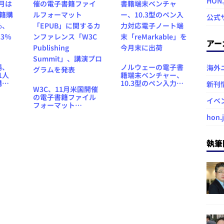
HON
公式
アー
場、
ノルウェーの電子書
海外
1人
籍端末ベンチャー、
購入
10.3型のペン入力対
新刊
W3C、11月米国開催
、購
応電子ノート端末
の電子書籍ファイル
3％減
「reMarkable」を今
イベ
フォーマット
月末に出荷
「EPUB」に関するカ
hon.
ンファレンス「W3C
Publishing
Summit」、講演プロ
執筆
グラムを発表