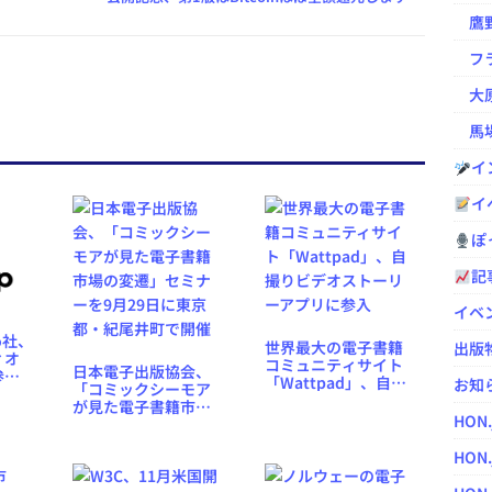
鷹野凌の
フラ
大原
馬場
イ
イ
ぽっ
記
イベ
bo社、
世界最大の電子書籍
出版
ィオ
コミュニティサイト
日本電子出版協会、
参
「Wattpad」、自撮
お知
「コミックシーモア
1ヶ月
りビデオストーリー
が見た電子書籍市場
アプリに参入
HON
の変遷」セミナーを9
月29日に東京都・紀
HON.
尾井町で開催