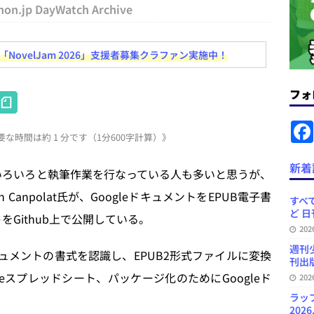
＆コラム #726（2026年7月26日～8月1日）
週刊出版ニュースま
hon.jp DayWatch Archive
ovelJam 2026」支援者募集クラファン実施中！
コンテンツの識別表示を義務化など 日刊出版ニュースまとめ 2026.08.02
フォ
H
ラミング教育にAI活用方針など 日刊出版ニュースまとめ 2026.08.01
at
な時間は約 1 分です（1分600字計算）》
e
News Blogに拡張検索生成（RAG）で回答を返すチャットボットを設置など
n
新着
でいろいろと執筆作業を行なっている人も多いと思うが、
.31
日刊出版ニュースまとめ
a
 Canpolat氏が、GoogleドキュメントをEPUB電子書
ット（ベータ版）を公開しました
お知らせ
すべて
ど 日
をGithub上で公開している。
訳・集英社「MANGA MILLION」など 日刊出版ニュースまとめ
20
スまとめ
週刊
eドキュメントの書式を認識し、EPUB2形式ファイルに変換
刊出版
eスプレッドシート、パッケージ化のためにGoogleド
20
ラッ
2026