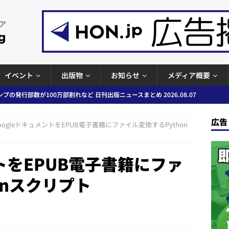
イベント
出版物
お知らせ
メディア概要
プの発行部数が100万部割れなど 日刊出版ニュースまとめ 2026.08.07
広告
oogleドキュメントをEPUB電子書籍にファイル変換するPython
ど 日刊出版ニュースまとめ 2026.08.06
日刊出版ニュースまとめ
」問題等で小学館が再発防止案と人権委員会設置を公表など 日刊出版ニュ
ントをEPUB電子書籍にファ
出版ニュースまとめ
onスクリプト
ガワン」問題の第三者委員会調査報告書を公開など 日刊出版ニュースまと
ースまとめ
者向けポータルサイト提供開始」「EUが生成AIコンテンツの識別表示を義