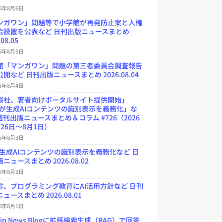
26年8月6日
ンガワン」問題等で小学館が再発防止案と人権
会設置を公表など 日刊出版ニュースまとめ
.08.05
26年8月5日
館「マンガワン」問題の第三者委員会調査報告
開など 日刊出版ニュースまとめ 2026.08.04
26年8月4日
談社、著者向けポータルサイト提供開始」
Uが生成AIコンテンツの識別表示を義務化」な
週刊出版ニュースまとめ＆コラム #726（2026
26日～8月1日）
26年8月3日
が生成AIコンテンツの識別表示を義務化など 日
ニュースまとめ 2026.08.02
26年8月2日
省、プログラミング教育にAI活用方針など 日刊
ュースまとめ 2026.08.01
26年8月1日
.jp News Blogに拡張検索生成（RAG）で回答