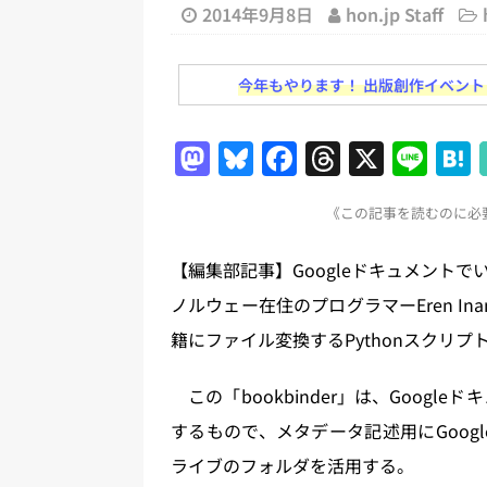
務化」など、週刊出版ニュースまとめ
2014年9月8日
hon.jp Staff
とめ＆コラム
今年もやります！ 出版創作イベント「N
[ 2026年8月2日 ]
EUが生成AI
日刊出版ニュースまとめ
M
Bl
F
T
X
Li
[ 2026年8月1日 ]
文科省、プログ
a
u
a
h
n
日刊出版ニュースまとめ
《この記事を読むのに必要
st
e
c
re
e
[ 2026年7月31日 ]
HON.jp 
o
s
e
a
【編集部記事】Googleドキュメント
日刊出版ニュースまとめ 2026.07
d
k
b
d
ノルウェー在住のプログラマーEren Inan
[ 2026年7月30日 ]
チャットボ
o
y
o
s
籍にファイル変換するPythonスクリプト
[ 2026年8月8日 ]
すべてプロの翻
n
o
2026.08.08
日刊出版ニュー
k
この「bookbinder」は、Googl
するもので、メタデータ記述用にGoogl
ライブのフォルダを活用する。