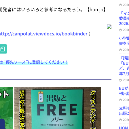
20
s開発者にはいろいろと参考になるだろう。【hon.jp】
「マ
委員
2026
20
http://canpolat.viewdocs.io/bookbinder
）
小学
書を公
H
20
at
「講
e検索の“優先ソース”に登録してください！
「E
e
ど、
n
年7月
20
a
EU
刊出版
20
文科
出版ニ
20
HON