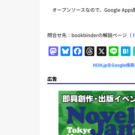
オープンソースなので、Google App
問合せ先：bookbinderの解説ページ（
M
Bl
F
T
X
Li
a
u
a
h
n
HON.jpをGoogl
st
e
c
re
e
o
s
e
a
広告
d
k
b
d
o
y
o
s
n
o
k