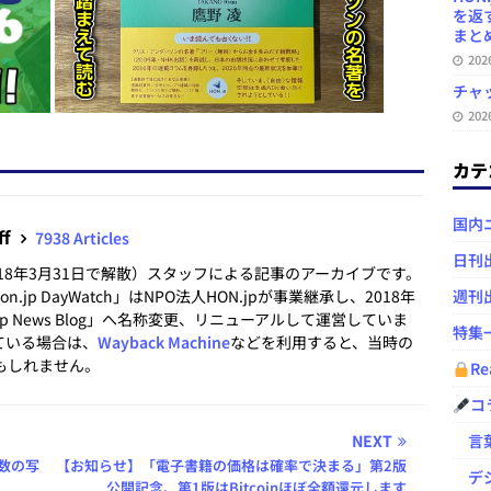
を返
まとめ 
20
チャ
20
カテ
国内
ff
7938 Articles
日刊
2018年3月31日で解散）スタッフによる記事のアーカイブです。
.jp DayWatch」はNPO法人HON.jpが事業継承し、2018年
週刊
.jp News Blog」へ名称変更、リニューアルして運営していま
特集
ている場合は、
Wayback Machine
などを利用すると、当時の
もしれません。
Re
コ
NEXT
言葉
複数の写
【お知らせ】「電子書籍の価格は確率で決まる」第2版
デジ
公開記念、第1版はBitcoinほぼ全額還元します