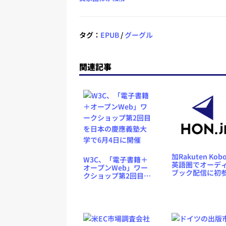
タグ：
EPUB
/
グーグル
関連記事
加Rakuten Ko
W3C、「電子書籍＋
英語圏でオーデ
オープンWeb」ワー
ブック配信に初
クショップ第2回目を
入、9.99ドルで
日本の慶應義塾大学
1作品
で6月4日に開催