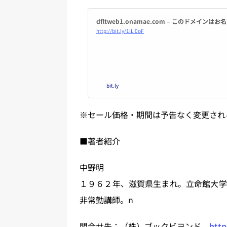
dfltweb1.onamae.com – このドメイン
http://bit.ly/1lLI0oF
bit.ly
※セール価格・期間は予告なく変更され
■著者紹介
中野明
１９６２年、滋賀県生まれ。立命館大学
非常勤講師。n
問合せ先：（株）ブックビヨンド
http