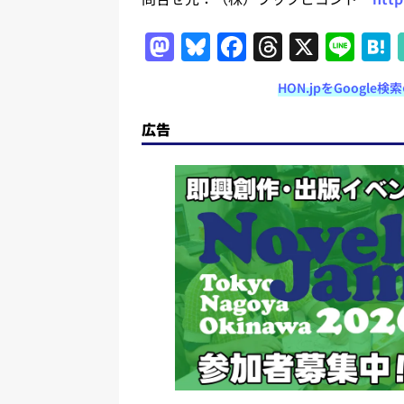
M
Bl
F
T
X
Li
a
u
a
h
n
HON.jpをGoogl
st
e
c
re
e
o
s
e
a
広告
d
k
b
d
o
y
o
s
n
o
k