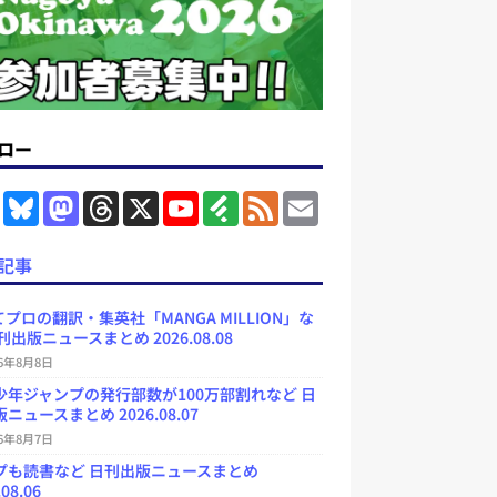
ロー
F
B
M
T
X
Y
F
F
E
a
l
a
h
o
e
e
m
c
u
s
r
u
e
e
a
e
e
t
e
T
d
d
i
記事
b
s
o
a
u
l
l
o
k
d
d
b
y
o
y
o
s
e
プロの翻訳・集英社「MANGA MILLION」な
k
n
C
刊出版ニュースまとめ 2026.08.08
h
a
26年8月8日
n
少年ジャンプの発行部数が100万部割れなど 日
n
e
ニュースまとめ 2026.08.07
l
26年8月7日
プも読書など 日刊出版ニュースまとめ
.08.06