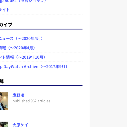
.jp Books（直営ショップ）
サイト
カイブ
ニュース（～2020年4月）
情報（～2020年4月）
ント情報（～2019年10月）
jp DayWatch Archive（～2017年9月）
陣
鷹野凌
published 962 articles
大原ケイ