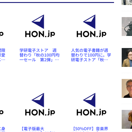
間限
学研電子ストア 週
人気の電子書籍が週
原愛
替わり「秋の100円均
替わりで100円に。学
じる
一セール 第2弾」ス
研電子ストア「秋の
し
タート
100円均一セール 第
セー
1弾」スタート
トー
信開
に身
【電子版最大
【50%OFF】音楽界