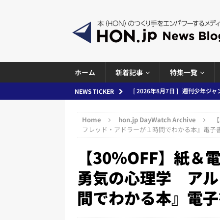
ホーム
新着記事
特集一覧
[ 2026年8月6日 ]
ラップも読書な
NEWS TICKER
[ 2026年8月5日 ]
「マンガワン
Home
hon.jp DayWatch Archive
【
ースまとめ 2026.08.05
日刊
フレッド・アドラーが１時間でわかる本』電子
[ 2026年8月4日 ]
小学館「マン
【30％OFF】紙
め 2026.08.04
日刊出版ニュ
勇気の心理学 アル
[ 2026年8月3日 ]
「講談社、著
間でわかる本』電子
務化」など、週刊出版ニュースまとめ
とめ＆コラム