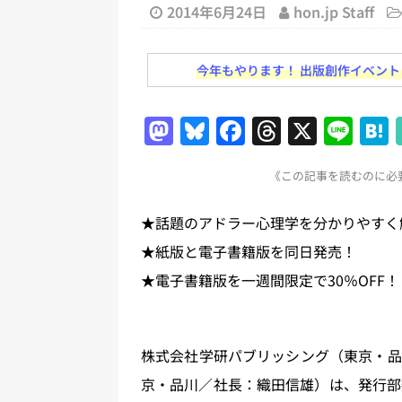
[ 2026年8月2日 ]
EUが生成AI
2014年6月24日
hon.jp Staff
日刊出版ニュースまとめ
今年もやります！ 出版創作イベント「N
[ 2026年8月1日 ]
文科省、プログ
日刊出版ニュースまとめ
M
Bl
F
T
X
Li
[ 2026年7月31日 ]
HON.jp 
a
u
a
h
n
日刊出版ニュースまとめ 2026.07
《この記事を読むのに必要
st
e
c
re
e
[ 2026年7月30日 ]
チャットボ
o
s
e
a
★話題のアドラー心理学を分かりやすく
[ 2026年8月8日 ]
すべてプロの翻
d
k
b
d
★紙版と電子書籍版を同日発売！
2026.08.08
日刊出版ニュー
o
y
o
s
★電子書籍版を一週間限定で30％OFF！
[ 2026年8月7日 ]
週刊少年ジャン
n
o
日刊出版ニュースまとめ
k
株式会社学研パブリッシング（東京・品
京・品川／社長：織田信雄）は、発行部