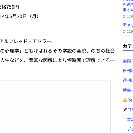
を返
格756円
まとめ 
14年6月30日（月）
20
チャ
20
アルフレッド・アドラー。
カテ
気の心理学」とも呼ばれるその学説の全貌、のちの社会
人生などを、豊富な図解により短時間で理解できる一
国内
日刊
週刊
特集
Re
コ
言葉
デジ