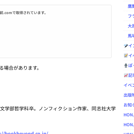
鷹野凌の
はお名前.comで取得されています。
フラ
大原
馬場
イ
イ
ぽっ
る場合があります。
記
イベ
出版
お知
文学部哲学科卒。ノンフィクション作家、同志社大学
HON
HON.
://bookbeyond.co.jp/