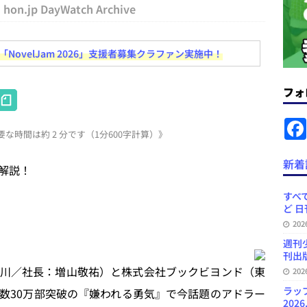
コンテンツの識別表示を義務化など 日刊出版ニュースまとめ 2026.08.02
hon.jp DayWatch Archive
ovelJam 2026」支援者募集クラファン実施中！
ラミング教育にAI活用方針など 日刊出版ニュースまとめ 2026.08.01
フォ
H
News Blogに拡張検索生成（RAG）で回答を返すチャットボットを設置など
at
.31
日刊出版ニュースまとめ
な時間は約 2 分です（1分600字計算）》
e
ット（ベータ版）を公開しました
お知らせ
n
新着
解説！
訳・集英社「MANGA MILLION」など 日刊出版ニュースまとめ
a
スまとめ
すべて
ど 日
プの発行部数が100万部割れなど 日刊出版ニュースまとめ 2026.08.07
20
週刊
刊出版
川／社長：増山敬祐）と株式会社ブックビヨンド（東
20
ラッ
数30万部突破の『嫌われる勇気』で今話題のアドラー
2026