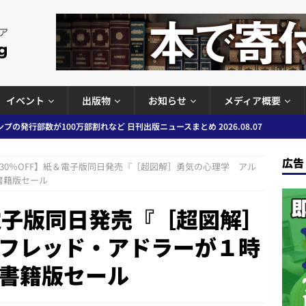
イベント
出版物
お知らせ
メディア概要
ど 日刊出版ニュースまとめ 2026.08.06
日刊出版ニュースまとめ
」問題等で小学館が再発防止案と人権委員会設置を公表など 日刊出版ニュ
広告
30％OFF】紙＆電子版同日発売『［超図解］勇気の心理学 アル
出版ニュースまとめ
書籍版セール
ガワン」問題の第三者委員会調査報告書を公開など 日刊出版ニュースまと
＆電子版同日発売『［超図解］
ースまとめ
フレッド・アドラーが１時
者向けポータルサイト提供開始」「EUが生成AIコンテンツの識別表示を義
書籍版セール
＆コラム #726（2026年7月26日～8月1日）
週刊出版ニュースま