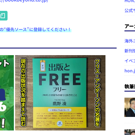
HON
公式
H
at
アー
e検索の“優先ソース”に登録してください！
e
n
海外
a
新刊
イベ
hon.
執筆