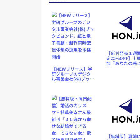
【新刊発売１週
定25%OFF】上
加『あなたの感
ことは絶対ただ
【NEWリリース】学
い』電子書籍版
研グループのデジタ
ル＆アナザース
ル事業会社(株)ブック
リー【無料】配
ビヨンド、紙と電子
始
書籍・新刊同時配信
体制の運用を本格開
始
【無料版】夏前