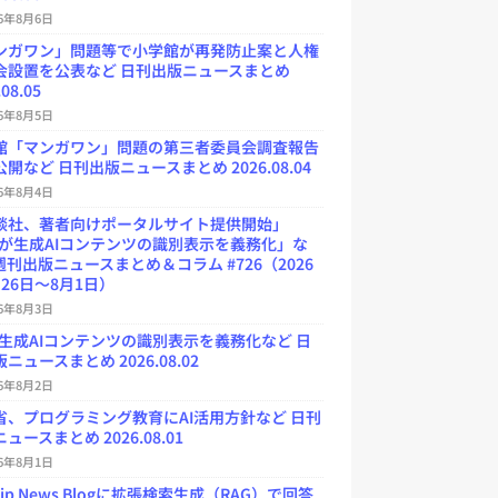
26年8月6日
ンガワン」問題等で小学館が再発防止案と人権
会設置を公表など 日刊出版ニュースまとめ
.08.05
26年8月5日
館「マンガワン」問題の第三者委員会調査報告
開など 日刊出版ニュースまとめ 2026.08.04
26年8月4日
談社、著者向けポータルサイト提供開始」
Uが生成AIコンテンツの識別表示を義務化」な
週刊出版ニュースまとめ＆コラム #726（2026
26日～8月1日）
26年8月3日
が生成AIコンテンツの識別表示を義務化など 日
ニュースまとめ 2026.08.02
26年8月2日
省、プログラミング教育にAI活用方針など 日刊
ュースまとめ 2026.08.01
26年8月1日
.jp News Blogに拡張検索生成（RAG）で回答