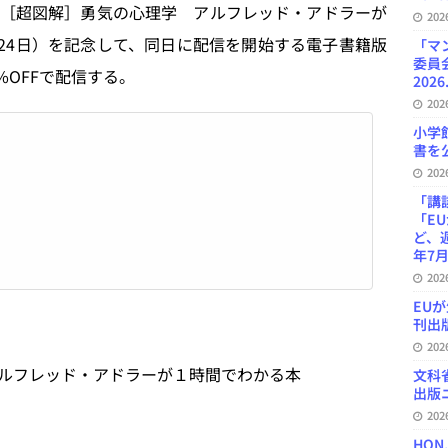
［超図解］勇気の心理学 アルフレッド・アドラーが
20
月24日）を記念して、同日に配信を開始する電子書籍版
「マ
委員
%OFFで配信する。
2026
20
小学
書を公
20
「講
「E
ど、
年7月
20
EU
刊出版
20
ルフレッド・アドラーが１時間でわかる本
文科
出版ニ
20
HON