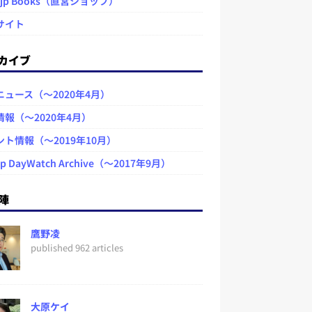
.jp Books（直営ショップ）
サイト
カイブ
ニュース（～2020年4月）
情報（～2020年4月）
ント情報（～2019年10月）
jp DayWatch Archive（～2017年9月）
陣
鷹野凌
published 962 articles
大原ケイ