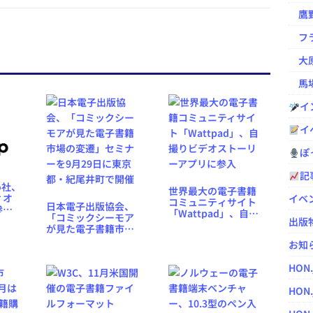
鷹野凌の
フラ
大原
馬場
イ
イ
ぽっ
記
bo社、
世界最大の電子書籍
ィオ
イベ
コミュニティサイト
日本電子出版協会、
参
「Wattpad」、自撮
「コミックシーモア
1ヶ月
出版
りビデオストーリー
が見た電子書籍市場
アプリに参入
の変遷」セミナーを9
お知
月29日に東京都・紀
尾井町で開催
HON
HON.