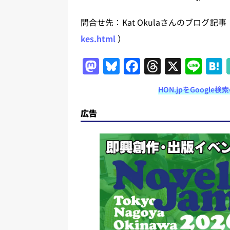
問合せ先：Kat Okulaさんのブログ記事
kes.html
）
M
Bl
F
T
X
Li
a
u
a
h
n
HON.jpをGoogl
st
e
c
re
e
o
s
e
a
広告
d
k
b
d
o
y
o
s
n
o
k