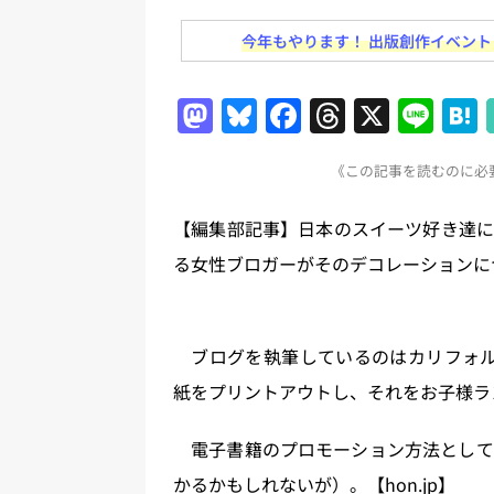
日刊出版ニュースまとめ
今年もやります！ 出版創作イベント「N
[ 2026年8月1日 ]
文科省、プログ
日刊出版ニュースまとめ
M
Bl
F
T
X
Li
[ 2026年7月31日 ]
HON.jp 
a
u
a
h
n
日刊出版ニュースまとめ 2026.07
《この記事を読むのに必要
st
e
c
re
e
[ 2026年7月30日 ]
チャットボ
o
s
e
a
【編集部記事】日本のスイーツ好き達に
[ 2026年7月30日 ]
ChatGPT
d
k
b
d
る女性ブロガーがそのデコレーションに
刊出版ニュースまとめ
o
y
o
s
[ 2026年7月29日 ]
講談社、著
n
o
とめ 2026.07.29
日刊出版ニ
k
ブログを執筆しているのはカリフォルニア
[ 2026年8月6日 ]
ラップも読書な
紙をプリントアウトし、それをお子様ラ
電子書籍のプロモーション方法として
かるかもしれないが）。【hon.jp】