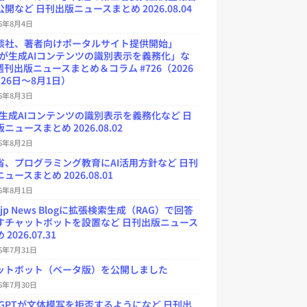
開など 日刊出版ニュースまとめ 2026.08.04
26年8月4日
談社、著者向けポータルサイト提供開始」
Uが生成AIコンテンツの識別表示を義務化」な
週刊出版ニュースまとめ＆コラム #726（2026
26日～8月1日）
26年8月3日
が生成AIコンテンツの識別表示を義務化など 日
ニュースまとめ 2026.08.02
26年8月2日
省、プログラミング教育にAI活用方針など 日刊
ュースまとめ 2026.08.01
26年8月1日
.jp News Blogに拡張検索生成（RAG）で回答
すチャットボットを設置など 日刊出版ニュース
2026.07.31
26年7月31日
ットボット（ベータ版）を公開しました
26年7月30日
atGPTが文体模写を拒否するようになど 日刊出