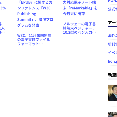
HON
公式
アー
場、
ノルウェーの電子書
1人
籍端末ベンチャー、
購入
10.3型のペン入力対
W3C、11月米国開催
海外
、購
応電子ノート端末
の電子書籍ファイル
3％減
「reMarkable」を今
フォーマット
新刊
月末に出荷
「EPUB」に関するカ
ンファレンス「W3C
イベ
Publishing
Summit」、講演プロ
hon.
グラムを発表
執筆