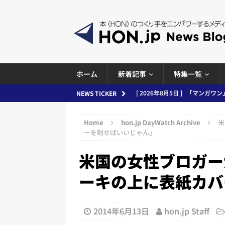
ホーム
新着記事
特集一覧
[ 2026年8月5日 ]
「マンガワン
NEWS TICKER
ースまとめ 2026.08.05
日刊
Home
hon.jp DayWatch Archive
米
[ 2026年8月4日 ]
小学館「マン
ーを刺せばいいじゃん」
め 2026.08.04
日刊出版ニュ
米国の女性ブロガー
[ 2026年8月3日 ]
「講談社、著
ーキの上に表紙カバ
務化」など、週刊出版ニュースまとめ
とめ＆コラム
2014年6月13日
hon.jp Staff
[ 2026年8月2日 ]
EUが生成AI