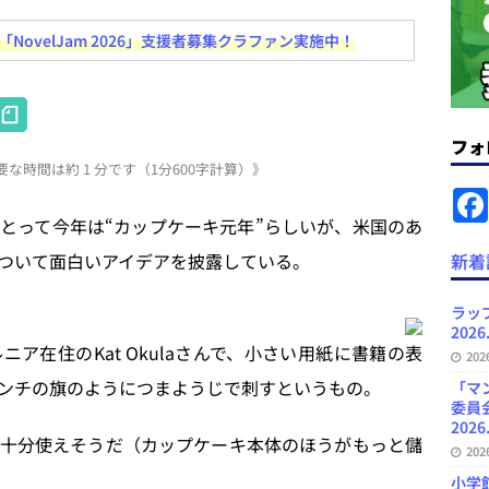
ovelJam 2026」支援者募集クラファン実施中！
ラミング教育にAI活用方針など 日刊出版ニュースまとめ 2026.08.01
H
News Blogに拡張検索生成（RAG）で回答を返すチャットボットを設置など
at
フォ
.31
日刊出版ニュースまとめ
な時間は約 1 分です（1分600字計算）》
e
ット（ベータ版）を公開しました
お知らせ
n
とって今年は“カップケーキ元年”らしいが、米国のあ
が文体模写を拒否するようになど 日刊出版ニュースまとめ 2026.07.30
日
a
ついて面白いアイデアを披露している。
新着
者向けポータルサイト・プラスコネクト提供開始など 日刊出版ニュースま
ラッ
2026
ュースまとめ
在住のKat Okulaさんで、小さい用紙に書籍の表
20
ど 日刊出版ニュースまとめ 2026.08.06
日刊出版ニュースまとめ
ンチの旗のようにつまようじで刺すというもの。
「マ
委員
2026
十分使えそうだ（カップケーキ本体のほうがもっと儲
20
小学