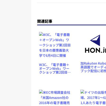
関連記事
加Rakuten Ko
W3C、「電子書籍＋
英語圏でオーデ
オープンWeb」ワー
ブック配信に初
クショップ第2回目を
入、9.99ドルで
日本の慶應義塾大学
1作品
で6月4日に開催