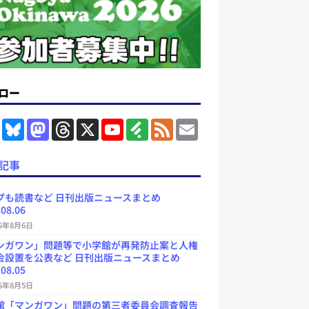
ロー
F
B
M
T
X
Y
F
F
E
a
l
a
h
o
e
e
m
c
u
s
r
u
e
e
a
e
e
t
e
T
d
d
i
記事
b
s
o
a
u
l
l
o
k
d
d
b
y
o
y
o
s
e
プも読書など 日刊出版ニュースまとめ
k
n
C
.08.06
h
a
26年8月6日
n
ンガワン」問題等で小学館が再発防止案と人権
n
e
会設置を公表など 日刊出版ニュースまとめ
l
.08.05
26年8月5日
館「マンガワン」問題の第三者委員会調査報告