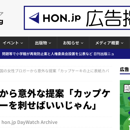
イベント
出版物
お知らせ
メディア概要
」問題等で小学館が再発防止案と人権委員会設置を公表など 日刊出版ニュ
出版ニュースまとめ
広告
国の女性ブロガーから意外な提案「カップケーキの上に表紙カバ
ガワン」問題の第三者委員会調査報告書を公開など 日刊出版ニュースまと
ースまとめ
から意外な提案「カップケ
者向けポータルサイト提供開始」「EUが生成AIコンテンツの識別表示を義
ーを刺せばいいじゃん」
＆コラム #726（2026年7月26日～8月1日）
週刊出版ニュースま
hon.jp DayWatch Archive
コンテンツの識別表示を義務化など 日刊出版ニュースまとめ 2026.08.02