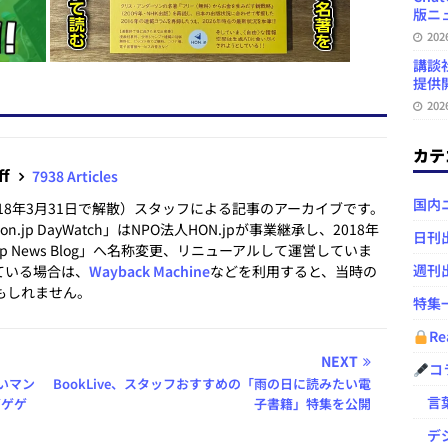
版ニュ
20
講談
提供開
20
カテ
ff
7938 Articles
国内
2018年3月31日で解散）スタッフによる記事のアーカイブです。
.jp DayWatch」はNPO法人HON.jpが事業継承し、2018年
日刊
.jp News Blog」へ名称変更、リニューアルして運営していま
週刊
ている場合は、
Wayback Machine
などを利用すると、当時の
もしれません。
特集
Re
NEXT
コ
たいマン
BookLive、スタッフおすすめの「雨の日に読みたい電
言葉
ゲゲゲ
子書籍」特集を公開
デジ