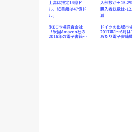
米EC市場調査会社
ドイツの出版市
「米国Amazon社の
2017年1〜6月は
2016年の電子書籍売
あたり電子書籍
上高は推定14億ド
部数が＋15.2％
ル、紙書籍は47億ド
入者総数は-12.
ル」