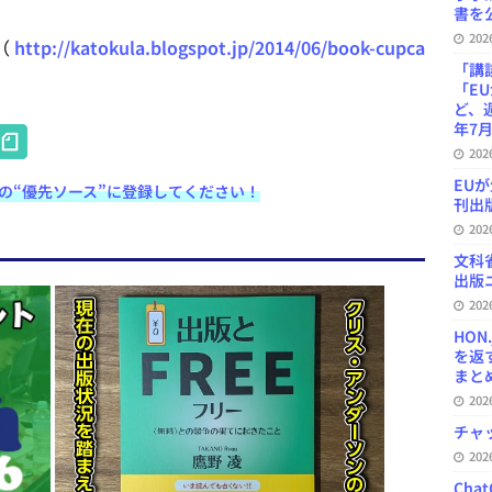
書を公
20
（
http://katokula.blogspot.jp/2014/06/book-cupca
「講
「E
ど、
H
年7月
20
at
EU
e検索の“優先ソース”に登録してください！
e
刊出版
20
n
文科
a
出版ニ
20
HON
を返
まとめ 
20
チャ
20
Ch