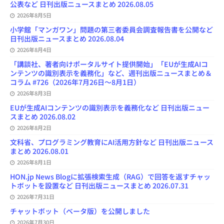
公表など 日刊出版ニュースまとめ 2026.08.05
n
e
2026年8月5日
l
小学館「マンガワン」問題の第三者委員会調査報告書を公開など
日刊出版ニュースまとめ 2026.08.04
2026年8月4日
「講談社、著者向けポータルサイト提供開始」「EUが生成AIコ
ンテンツの識別表示を義務化」など、週刊出版ニュースまとめ＆
コラム #726（2026年7月26日～8月1日）
2026年8月3日
EUが生成AIコンテンツの識別表示を義務化など 日刊出版ニュー
スまとめ 2026.08.02
2026年8月2日
文科省、プログラミング教育にAI活用方針など 日刊出版ニュース
まとめ 2026.08.01
2026年8月1日
HON.jp News Blogに拡張検索生成（RAG）で回答を返すチャッ
トボットを設置など 日刊出版ニュースまとめ 2026.07.31
2026年7月31日
チャットボット（ベータ版）を公開しました
2026年7月30日