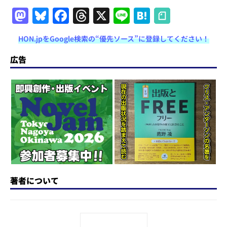
M
Bl
F
T
X
Li
H
a
u
a
h
n
at
HON.jpをGoogle検索の“優先ソース”に登録してください！
st
e
c
re
e
e
o
s
e
a
n
広告
d
k
b
d
a
o
y
o
s
n
o
k
著者について