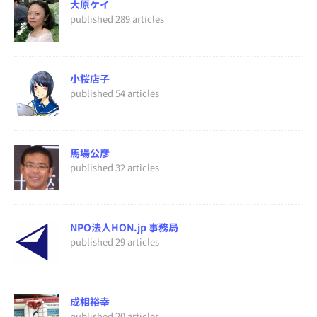
大原ケイ
published 289 articles
小桜店子
published 54 articles
馬場公彦
published 32 articles
NPO法人HON.jp 事務局
published 29 articles
成相裕幸
published 20 articles