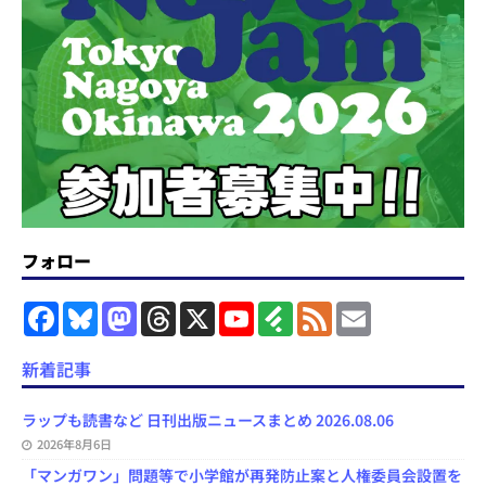
フォロー
F
B
M
T
X
Y
F
F
E
a
l
a
h
o
e
e
m
c
u
s
r
u
e
e
a
e
e
t
e
T
d
d
i
新着記事
b
s
o
a
u
l
l
o
k
d
d
b
y
o
y
o
s
e
ラップも読書など 日刊出版ニュースまとめ 2026.08.06
k
n
C
2026年8月6日
h
a
「マンガワン」問題等で小学館が再発防止案と人権委員会設置を
n