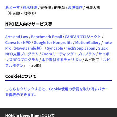
あとーす
/
鈴木征浩
/ 天野優 / 的場章 /
淡波亮作
/ 田澤大祐
（申込順・敬称略）
NPO法人向けサービス等
Arts and Law
/
Benchmark Email
/
CANPANプロジェクト
/
Canva for NPO
/
Google for Nonprofits
/
MotionGallery
/
note
Pro（NovelJam協賛）
/
Syncable
/
TechSoup Japan
/
Slack
NPO支援プログラム
/
Zoomミーティング・プロプラン
/
サイボ
ウズNPOプログラム
/
本で寄付するチャリボン
/ ルビ財団「
ルビ
フルボタン
」（a-z順）
Cookieについて
こちらをクリックすると、Cookie使用の承認を取り消すバナー
を再表示できます。
HON.jp News Blog について