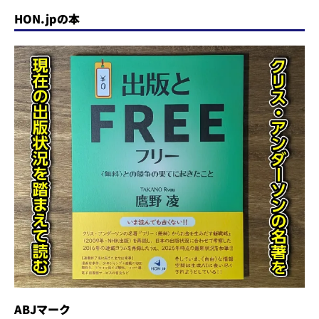
HON.jpの本
ABJマーク