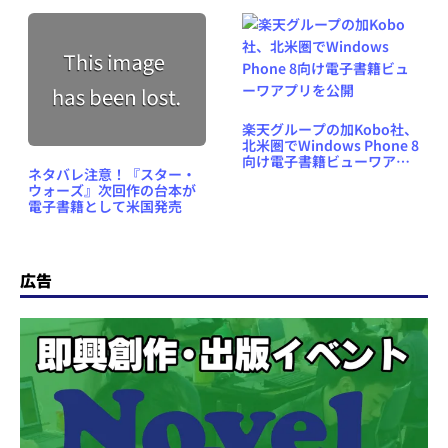
楽天グループの加Kobo社、
北米圏でWindows Phone 8
向け電子書籍ビューワアプ
ネタバレ注意！『スター・
リを公開
ウォーズ』次回作の台本が
電子書籍として米国発売
広告