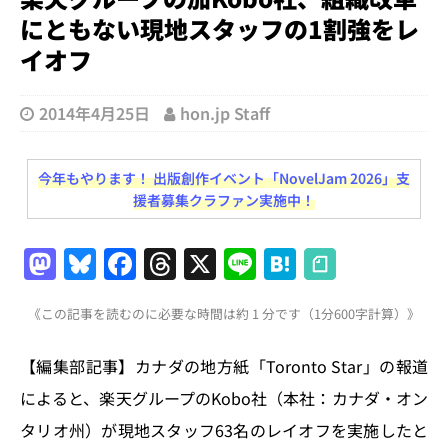
にともない現地スタッフの1割強をレ
イオフ
2014年4月25日
hon.jp Staff
今年もやります！ 出版創作イベント「NovelJam 2026」支
援者募集クラファン実施中！
M
Bl
F
T
X
Li
H
a
u
a
h
n
at
《この記事を読むのに必要な時間は約 1 分です（1分600字計算）》
st
e
c
re
e
e
o
s
e
a
n
【編集部記事】カナダの地方紙「Toronto Star」の報道
d
k
b
d
a
によると、楽天グループのKobo社（本社：カナダ・オン
o
y
o
s
タリオ州）が現地スタッフ63名のレイオフを実施したと