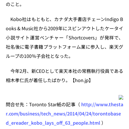
n
o
のこと。
k
Kobo社はもともと、カナダ大手書店チェーンIndigo B
ooks & Music社から2009年にスピンアウトしたケータイ
小説サイト運営ベンチャー「Shortcovers」が発祥で、
社名後に電子書籍プラットフォーム業に参入し、楽天グ
ループの100％子会社となった。
今年2月、新CEOとして楽天本社の常務執行役員である
相木孝仁氏が着任したばかり。【hon.jp】
問合せ先：Toronto Star紙の記事（
http://www.thesta
r.com/business/tech_news/2014/04/24/torontobase
d_ereader_kobo_lays_off_63_people.html
）