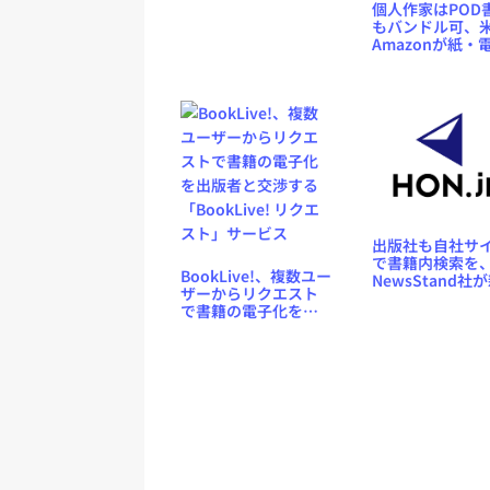
ル・マッチブック」
個人作家はPOD
を静かにサービス終
もバンドル可、
了
Amazonが紙・
書籍バンドルサ
ス「Kindle
Matchbook」
開始
出版社も自社サ
で書籍内検索を
BookLive!、複数ユー
NewsStand社
ザーからリクエスト
ASPサービス
で書籍の電子化を出
版者と交渉する
「BookLive! リクエ
スト」サービス