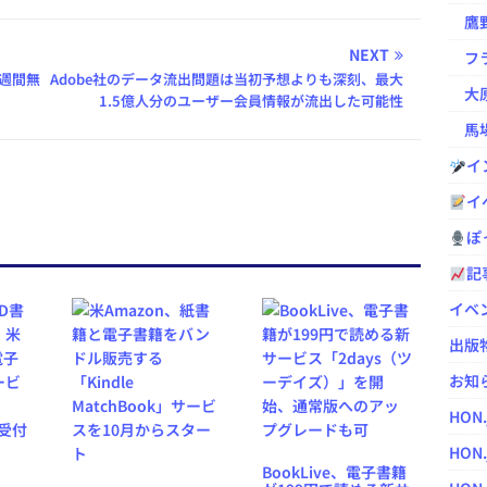
鷹野凌の
NEXT
フラ
4週間無
Adobe社のデータ流出問題は当初予想よりも深刻、最大
大原
1.5億人分のユーザー会員情報が流出した可能性
馬場
イ
イ
ぽっ
記
イベ
出版
お知
HON
HON.
BookLive、電子書籍