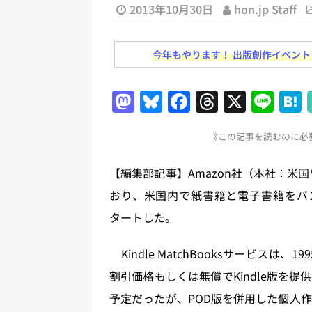
務化」など、週刊出版ニュースまとめ
2013年10月30日
hon.jp Staff
とめ＆コラム
[ 2026年8月2日 ]
EUが生成AI
今年もやります！ 出版創作イベント「N
日刊出版ニュースまとめ
M
Bl
F
T
X
Li
[ 2026年8月1日 ]
文科省、プログ
a
u
a
h
n
日刊出版ニュースまとめ
《この記事を読むのに必要
st
e
c
re
e
[ 2026年7月31日 ]
HON.jp 
o
s
e
a
日刊出版ニュースまとめ 2026.07
【編集部記事】Amazon社（本社：米
d
k
b
d
おり、米国内で紙書籍と電子書籍をバンドル
[ 2026年7月30日 ]
チャットボ
o
y
o
s
タートした。
[ 2026年8月8日 ]
すべてプロの翻
n
o
2026.08.08
日刊出版ニュー
k
Kindle MatchBooksサービスは、
割引価格もしくは無償でKindle版を提
予定だったが、POD版を併用した個人作