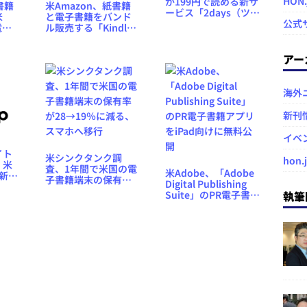
HON
が199円で読める新サ
書籍
米Amazon、紙書籍
ービス「2days（ツー
米
と電子書籍をバンド
デイズ）」を開始、
公式
電子
ル販売する「Kindle
通常版へのアップグ
ービ
MatchBook」サービ
レードも可
スを10月からスター
アー
を受付
ト
海外
新刊
イベ
イト
米シンクタンク調
hon.
、米
査、1年間で米国の電
米Adobe、「Adobe
が新
子書籍端末の保有率
Digital Publishing
が28→19％に減る、
Suite」のPR電子書籍
執筆
スマホへ移行
アプリをiPad向けに
無料公開