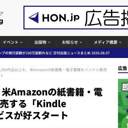
イベント
出版物
お知らせ
メディア概要
プの発行部数が100万部割れなど 日刊出版ニュースまとめ 2026.08.07
広告
0,000作品以上も、米Amazonの紙書籍・電子書籍をバンドル販売
ど 日刊出版ニュースまとめ 2026.08.06
日刊出版ニュースまとめ
ート
」問題等で小学館が再発防止案と人権委員会設置を公表など 日刊出版ニュ
、米Amazonの紙書籍・電
出版ニュースまとめ
する「Kindle
ガワン」問題の第三者委員会調査報告書を公開など 日刊出版ニュースまと
ースまとめ
サービスが好スタート
者向けポータルサイト提供開始」「EUが生成AIコンテンツの識別表示を義