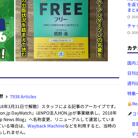
を返
まとめ 
20
チャ
20
カテ
国内
日刊
週刊
特集
ff
7938 Articles
Re
2018年3月31日で解散）スタッフによる記事のアーカイブです。
.jp DayWatch」はNPO法人HON.jpが事業継承し、2018年
コ
.jp News Blog」へ名称変更、リニューアルして運営していま
言葉
ている場合は、
Wayback Machine
などを利用すると、当時の
もしれません。
デジ