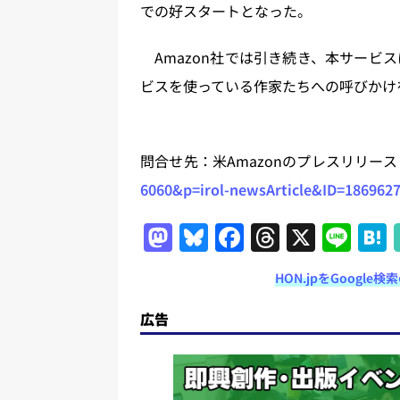
での好スタートとなった。
Amazon社では引き続き、本サービスに参加する
ビスを使っている作家たちへの呼びかけをし
問合せ先：米Amazonのプレスリリー
6060&p=irol-newsArticle&ID=186962
M
Bl
F
T
X
Li
a
u
a
h
n
HON.jpをGoogl
st
e
c
re
e
o
s
e
a
広告
d
k
b
d
o
y
o
s