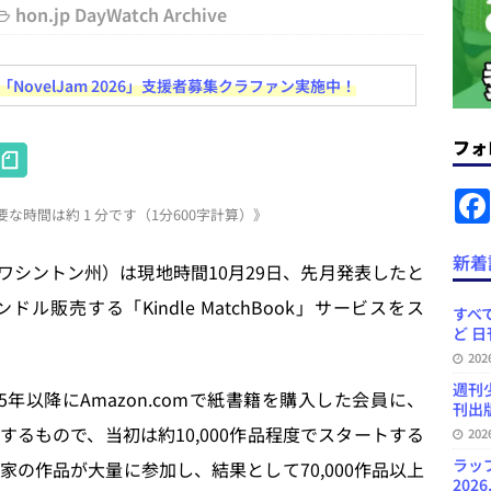
＆コラム #726（2026年7月26日～8月1日）
週刊出版ニュースま
hon.jp DayWatch Archive
コンテンツの識別表示を義務化など 日刊出版ニュースまとめ 2026.08.02
ovelJam 2026」支援者募集クラファン実施中！
フォ
H
ラミング教育にAI活用方針など 日刊出版ニュースまとめ 2026.08.01
at
な時間は約 1 分です（1分600字計算）》
e
News Blogに拡張検索生成（RAG）で回答を返すチャットボットを設置など
n
新着
.31
日刊出版ニュースまとめ
国ワシントン州）は現地時間10月29日、先月発表したと
a
販売する「Kindle MatchBook」サービスをス
ット（ベータ版）を公開しました
お知らせ
すべて
ど 日
訳・集英社「MANGA MILLION」など 日刊出版ニュースまとめ
20
スまとめ
週刊
1995年以降にAmazon.comで紙書籍を購入した会員に、
刊出版
供するもので、当初は約10,000作品程度でスタートする
20
ラッ
家の作品が大量に参加し、結果として70,000作品以上
2026