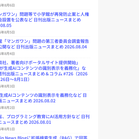
26年8月6日
ンガワン」問題等で小学館が再発防止案と人権
会設置を公表など 日刊出版ニュースまとめ
.08.05
26年8月5日
館「マンガワン」問題の第三者委員会調査報告
開など 日刊出版ニュースまとめ 2026.08.04
26年8月4日
談社、著者向けポータルサイト提供開始」
Uが生成AIコンテンツの識別表示を義務化」な
週刊出版ニュースまとめ＆コラム #726（2026
26日～8月1日）
26年8月3日
が生成AIコンテンツの識別表示を義務化など 日
ニュースまとめ 2026.08.02
26年8月2日
省、プログラミング教育にAI活用方針など 日刊
ュースまとめ 2026.08.01
26年8月1日
.jp News Blogに拡張検索生成（RAG）で回答