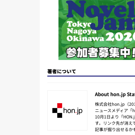
n
o
k
著者について
About hon.jp Sta
株式会社hon.jp（
ニュースメディア「hon
10月1日より「HON
す。リンク先が消え
記事が掘り出せるか