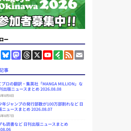
ロー
F
B
M
T
X
Y
F
F
E
a
l
a
h
o
e
e
m
c
u
s
r
u
e
e
a
e
e
t
e
T
d
d
i
記事
b
s
o
a
u
l
l
o
k
d
d
b
y
o
y
o
s
e
プロの翻訳・集英社「MANGA MILLION」な
k
n
C
刊出版ニュースまとめ 2026.08.08
h
a
26年8月8日
n
少年ジャンプの発行部数が100万部割れなど 日
n
e
ニュースまとめ 2026.08.07
l
26年8月7日
プも読書など 日刊出版ニュースまとめ
.08.06