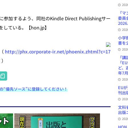
20
「マ
よう、同社のKindle Direct Publishingサー
委員
2026
ている。【hon.jp】
20
小学
書を公
20
ス（
http://phx.corporate-ir.net/phoenix.zhtml?c=17
「講
7
）
「E
ど、
H
年7月
20
at
EU
e検索の“優先ソース”に登録してください！
e
刊出版
20
n
文科
a
出版ニ
20
HON