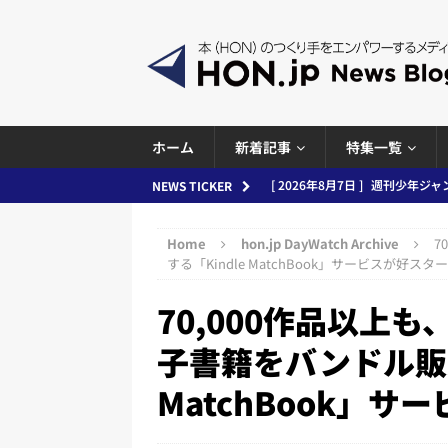
ホーム
新着記事
特集一覧
[ 2026年8月7日 ]
週刊少年ジャン
NEWS TICKER
日刊出版ニュースまとめ
Home
hon.jp DayWatch Archive
7
[ 2026年8月6日 ]
ラップも読書な
する「Kindle MatchBook」サービスが好スタ
[ 2026年8月5日 ]
「マンガワン
70,000作品以上も
ースまとめ 2026.08.05
日刊
子書籍をバンドル販売
[ 2026年8月4日 ]
小学館「マン
め 2026.08.04
日刊出版ニュ
MatchBook」
[ 2026年8月3日 ]
「講談社、著