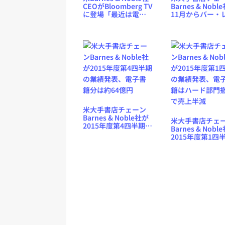
CEOがBloomberg TV
Barnes & Nobl
に登場「最近は電子
11月からバー・
書籍ばかり。紙の本
トラン併設型書
はほとんど読まな
次々とオープン
い」
上寄与率10％
米大手書店チェーン
Barnes & Noble社が
米大手書店チェ
2015年度第4四半期の
Barnes & Nobl
業績発表、電子書籍
2015年度第1四
分は約64億円
業績発表、電子
はハード部門撤
売上半減