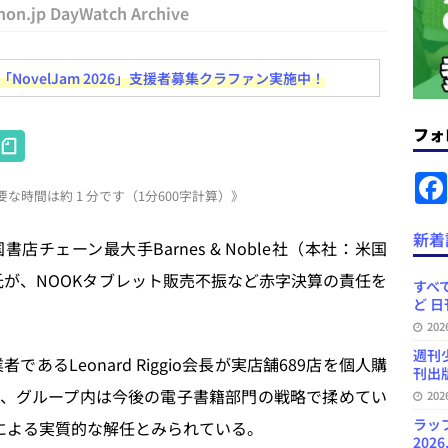
コンテンツの識別表示を義務化など 日刊出版ニュースまとめ 2026.08.02
hon.jp DayWatch Archive
ovelJam 2026」支援者募集クラファン実施中！
ラミング教育にAI活用方針など 日刊出版ニュースまとめ 2026.08.01
フォ
H
News Blogに拡張検索生成（RAG）で回答を返すチャットボットを設置など
at
.31
日刊出版ニュースまとめ
な時間は約 1 分です（1分600字計算）》
e
ット（ベータ版）を公開しました
お知らせ
n
新着
チェーン最大手Barnes & Noble社（本社：米国
訳・集英社「MANGA MILLION」など 日刊出版ニュースまとめ
a
ynch氏が、NOOKタブレット販売不振など赤字決算の責任を
スまとめ
すべて
ど 日
プの発行部数が100万部割れなど 日刊出版ニュースまとめ 2026.08.07
20
週刊
者であるLeonard Riggio会長が実店舗689店を個人購
刊出版
、グループ内は今後の電子書籍部門の戦略で揉めてい
20
ラッ
会長による実質的な解任とみられている。
2026