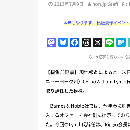
[ 2026年8月2日 ]
EUが生成AI
2013年7月9日
hon.jp Staff
日刊出版ニュースまとめ
今年もやります！ 出版創作イベント「N
[ 2026年8月1日 ]
文科省、プログ
日刊出版ニュースまとめ
M
Bl
F
T
X
Li
[ 2026年7月31日 ]
HON.jp 
a
u
a
h
n
日刊出版ニュースまとめ 2026.07
《この記事を読むのに必要
st
e
c
re
e
[ 2026年7月30日 ]
チャットボ
o
s
e
a
【編集部記事】現地報道によると、米国書店
[ 2026年8月8日 ]
すべてプロの翻
d
k
b
d
ニューヨーク州）CEOのWilliam L
2026.08.08
日刊出版ニュー
o
y
o
s
取り辞任した模様。
[ 2026年8月7日 ]
週刊少年ジャン
n
o
日刊出版ニュースまとめ
k
Barnes & Noble社では、今年春に創業
入するオファーを会社側に提示しており
た。今回のLynch氏辞任は、Riggio