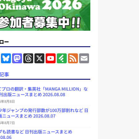
ロー
F
B
M
T
X
Y
F
F
E
a
l
a
h
o
e
e
m
c
u
s
r
u
e
e
a
e
e
t
e
T
d
d
i
記事
b
s
o
a
u
l
l
o
k
d
d
b
y
o
y
o
s
e
プロの翻訳・集英社「MANGA MILLION」な
k
n
C
刊出版ニュースまとめ 2026.08.08
h
a
26年8月8日
n
少年ジャンプの発行部数が100万部割れなど 日
n
e
ニュースまとめ 2026.08.07
l
26年8月7日
プも読書など 日刊出版ニュースまとめ
.08.06