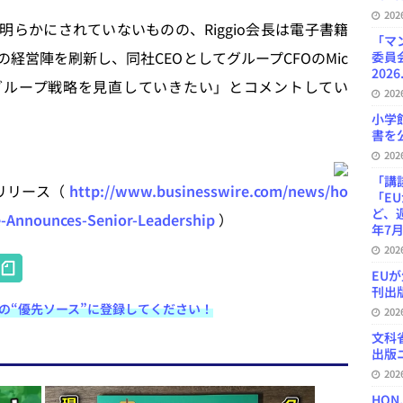
20
らかにされていないものの、Riggio会長は電子書籍
「マ
同）の経営陣を刷新し、同社CEOとしてグループCFOのMic
委員
2026
新体制でグループ戦略を見直していきたい」とコメントしてい
20
小学
書を公
20
「講
レスリリース（
http://www.businesswire.com/news/ho
「E
ど、
-Announces-Senior-Leadership
）
年7月
20
H
EU
at
刊出版
e検索の“優先ソース”に登録してください！
20
e
文科
n
出版ニ
a
20
HON