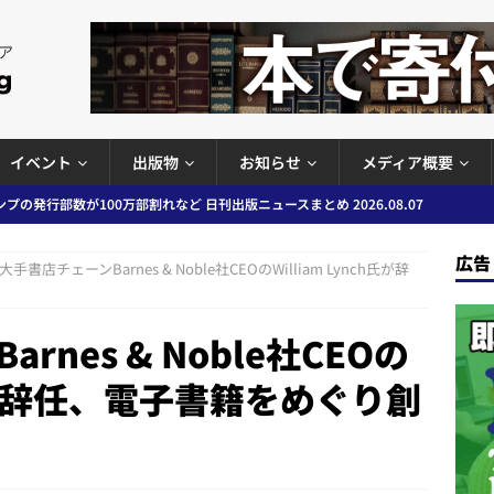
イベント
出版物
お知らせ
メディア概要
ど 日刊出版ニュースまとめ 2026.08.06
日刊出版ニュースまとめ
」問題等で小学館が再発防止案と人権委員会設置を公表など 日刊出版ニュ
広告
大手書店チェーンBarnes & Noble社CEOのWilliam Lynch氏が辞
出版ニュースまとめ
ガワン」問題の第三者委員会調査報告書を公開など 日刊出版ニュースまと
nes & Noble社CEOの
ースまとめ
ch氏が辞任、電子書籍をめぐり創
者向けポータルサイト提供開始」「EUが生成AIコンテンツの識別表示を義
＆コラム #726（2026年7月26日～8月1日）
週刊出版ニュースま