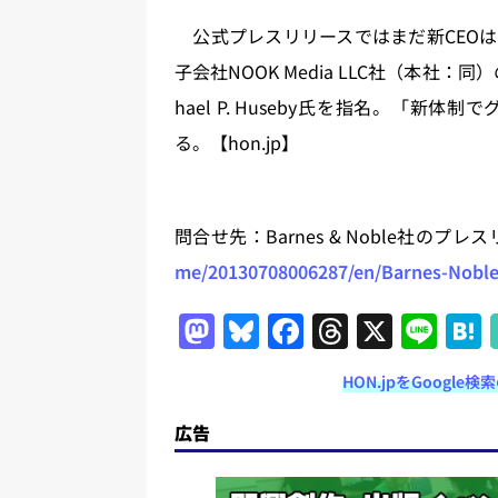
公式プレスリリースではまだ新CEOは明
子会社NOOK Media LLC社（本社：
hael P. Huseby氏を指名。「
る。【hon.jp】
問合せ先：Barnes & Noble社のプ
me/20130708006287/en/Barnes-Noble
M
Bl
F
T
X
Li
a
u
a
h
n
HON.jpをGoogl
st
e
c
re
e
o
s
e
a
広告
d
k
b
d