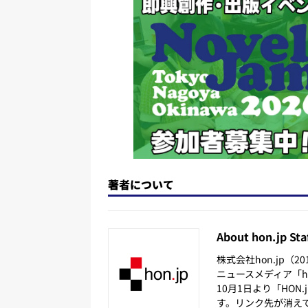
o
y
o
s
n
o
k
著者について
About hon.jp Sta
株式会社hon.jp（
ニュースメディア「hon
10月1日より「HON
す。リンク先が消え