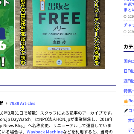
を返
まとめ 
20
チャ
20
カテ
国内
日刊
週刊
特集
Re
ff
7938 Articles
コ
2018年3月31日で解散）スタッフによる記事のアーカイブです。
.jp DayWatch」はNPO法人HON.jpが事業継承し、2018年
言葉
.jp News Blog」へ名称変更、リニューアルして運営していま
デジ
ている場合は、
Wayback Machine
などを利用すると、当時の