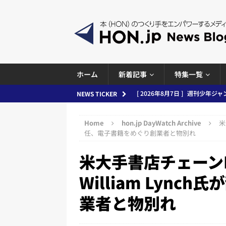
ホーム
新着記事
特集一覧
[ 2026年8月6日 ]
ラップも読書な
NEWS TICKER
[ 2026年8月5日 ]
「マンガワン
Home
hon.jp DayWatch Archive
米
ースまとめ 2026.08.05
日刊
任、電子書籍をめぐり創業者と物別れ
[ 2026年8月4日 ]
小学館「マン
米大手書店チェーンBar
め 2026.08.04
日刊出版ニュ
William Lyn
[ 2026年8月3日 ]
「講談社、著
業者と物別れ
務化」など、週刊出版ニュースまとめ
とめ＆コラム