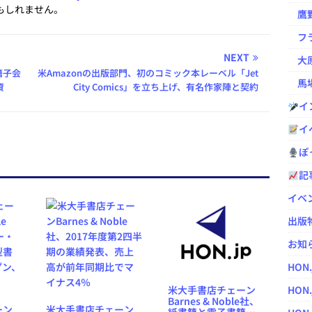
もしれません。
鷹野凌の
フラ
NEXT
大原
籍子会
米Amazonの出版部門、初のコミック本レーベル「Jet
馬場
資
City Comics」を立ち上げ、有名作家陣と契約
イ
イ
ぽっ
記
イベ
出版
お知
HON
米大手書店チェーン
HON.
Barnes & Noble社、
ーン
米大手書店チェーン