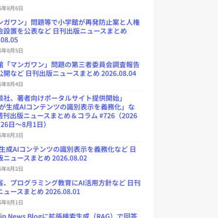
26年8月6日
ンガワン」問題等で小学館が再発防止案と人権
会設置を公表など 日刊出版ニュースまとめ
.08.05
26年8月5日
館「マンガワン」問題の第三者委員会調査報告
開など 日刊出版ニュースまとめ 2026.08.04
26年8月4日
談社、著者向けポータルサイト提供開始」
Uが生成AIコンテンツの識別表示を義務化」な
週刊出版ニュースまとめ＆コラム #726（2026
26日～8月1日）
26年8月3日
が生成AIコンテンツの識別表示を義務化など 日
ニュースまとめ 2026.08.02
26年8月2日
省、プログラミング教育にAI活用方針など 日刊
ュースまとめ 2026.08.01
26年8月1日
.jp News Blogに拡張検索生成（RAG）で回答