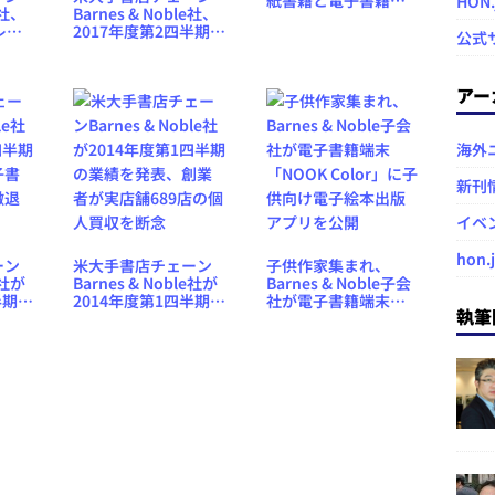
紙書籍と電子書籍の
HON
e社、
Barnes & Noble社、
バンドル販売を検討
レス
2017年度第2四半期の
中
公式
店を
業績発表、売上高が
、売
前年同期比でマイナ
ス4％
アー
海外
新刊
イベ
hon.
ーン
米大手書店チェーン
子供作家集まれ、
e社が
Barnes & Noble社が
Barnes & Noble子会
半期の
2014年度第1四半期の
社が電子書籍端末
執筆
書籍
業績を発表、創業者
「NOOK Color」に子
退で
が実店舗689店の個人
供向け電子絵本出版
買収を断念
アプリを公開