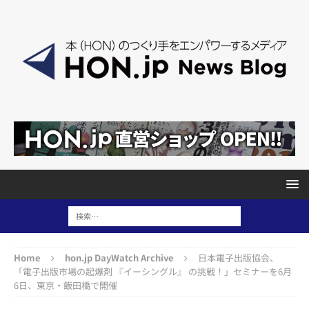
Home
hon.jp DayWatch Archive
日本電子出版協会、
「電子出版市場の起爆剤 『イーシングル』 の挑戦！」セミナーを6月
6日、東京・飯田橋で開催