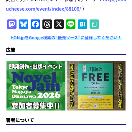
ucheese.com/event/index/88106/
）
M
Bl
F
T
X
Li
H
a
u
a
h
n
at
HON.jpをGoogle検索の“優先ソース”に登録してください！
st
e
c
re
e
e
o
s
e
a
n
広告
d
k
b
d
a
o
y
o
s
n
o
k
著者について