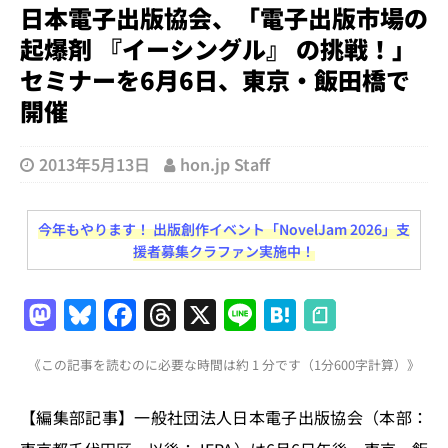
日本電子出版協会、「電子出版市場の
起爆剤 『イーシングル』 の挑戦！」
セミナーを6月6日、東京・飯田橋で
開催
2013年5月13日
hon.jp Staff
今年もやります！ 出版創作イベント「NovelJam 2026」支
援者募集クラファン実施中！
M
Bl
F
T
X
Li
H
a
u
a
h
n
at
《この記事を読むのに必要な時間は約 1 分です（1分600字計算）》
st
e
c
re
e
e
o
s
e
a
n
【編集部記事】一般社団法人日本電子出版協会（本部：
d
k
b
d
a