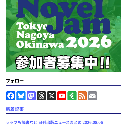
フォロー
F
B
M
T
X
Y
F
F
E
a
l
a
h
o
e
e
m
c
u
s
r
u
e
e
a
e
e
t
e
T
d
d
i
新着記事
b
s
o
a
u
l
l
o
k
d
d
b
y
o
y
o
s
e
ラップも読書など 日刊出版ニュースまとめ 2026.08.06
k
n
C