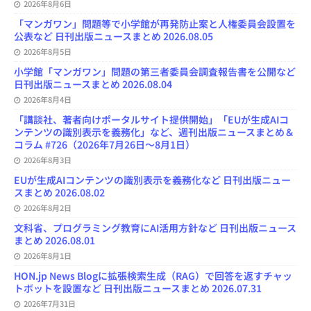
2026年8月6日
h
a
「マンガワン」問題等で小学館が再発防止案と人権委員会設置を
n
公表など 日刊出版ニュースまとめ 2026.08.05
n
e
2026年8月5日
l
小学館「マンガワン」問題の第三者委員会調査報告書を公開など
日刊出版ニュースまとめ 2026.08.04
2026年8月4日
「講談社、著者向けポータルサイト提供開始」「EUが生成AIコ
ンテンツの識別表示を義務化」など、週刊出版ニュースまとめ＆
コラム #726（2026年7月26日～8月1日）
2026年8月3日
EUが生成AIコンテンツの識別表示を義務化など 日刊出版ニュー
スまとめ 2026.08.02
2026年8月2日
文科省、プログラミング教育にAI活用方針など 日刊出版ニュース
まとめ 2026.08.01
2026年8月1日
HON.jp News Blogに拡張検索生成（RAG）で回答を返すチャッ
トボットを設置など 日刊出版ニュースまとめ 2026.07.31
2026年7月31日