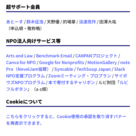
超サポート会員
あとーす
/
鈴木征浩
/ 天野優 / 的場章 /
淡波亮作
/ 田澤大祐
（申込順・敬称略）
NPO法人向けサービス等
Arts and Law
/
Benchmark Email
/
CANPANプロジェクト
/
Canva for NPO
/
Google for Nonprofits
/
MotionGallery
/
note
Pro（NovelJam協賛）
/
Syncable
/
TechSoup Japan
/
Slack
NPO支援プログラム
/
Zoomミーティング・プロプラン
/
サイボ
ウズNPOプログラム
/
本で寄付するチャリボン
/ ルビ財団「
ルビ
フルボタン
」（a-z順）
Cookieについて
こちらをクリックすると、Cookie使用の承認を取り消すバナー
を再表示できます。