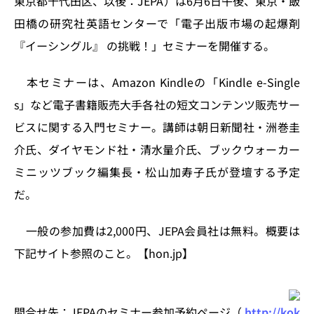
東京都千代田区、以後：JEPA）は6月6日午後、東京・飯
o
y
o
s
田橋の研究社英語センターで「電子出版市場の起爆剤
n
o
『イーシングル』 の挑戦！」セミナーを開催する。
k
本セミナーは、Amazon Kindleの「Kindle e-Single
s」など電子書籍販売大手各社の短文コンテンツ販売サー
ビスに関する入門セミナー。講師は朝日新聞社・洲巻圭
介氏、ダイヤモンド社・清水量介氏、ブックウォーカー
ミニッツブック編集長・松山加寿子氏が登壇する予定
だ。
一般の参加費は2,000円、JEPA会員社は無料。概要は
下記サイト参照のこと。【hon.jp】
問合せ先：JEPAのセミナー参加予約ページ（
http://kok