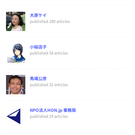
大原ケイ
published 289 articles
小桜店子
published 54 articles
馬場公彦
published 32 articles
NPO法人HON.jp 事務局
published 29 articles