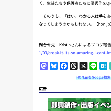
く、生徒たちや保護者たちに優秀作をQ
そのうち、「はい、わかる人は手をあ
なってしまうのかもしれない。【hon.jp
問合せ先：Kristinさんによるブログ報
1/03/croak-it-its-so-amazing-i-cant-im
M
Bl
F
T
X
Li
a
u
a
h
n
HON.jpをGoogl
st
e
c
re
e
o
s
e
a
広告
d
k
b
d
o
y
o
s