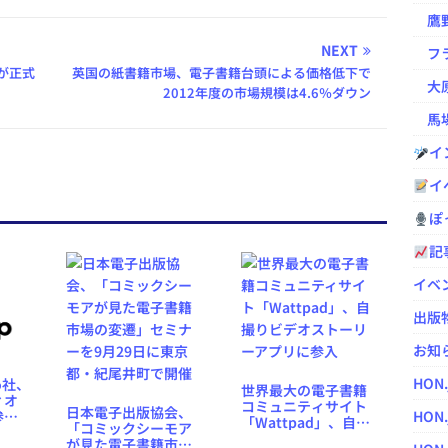
鷹野凌の
NEXT
フラ
社が正式
英国の紙書籍市場、電子書籍台頭による価格低下で
大原
2012年度の市場規模は4.6％ダウン
馬場
イ
イ
ぽっ
記
イベ
出版
お知
HON
bo社、
世界最大の電子書籍
ィオ
コミュニティサイト
日本電子出版協会、
参
HON.
「Wattpad」、自撮
「コミックシーモア
1ヶ月
りビデオストーリー
が見た電子書籍市場