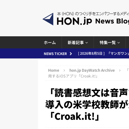
ホーム
新着記事
特集一覧
[ 2026年8月5日 ]
「マンガワン
NEWS TICKER
ースまとめ 2026.08.05
日刊
[ 2026年8月4日 ]
小学館「マン
Home
hon.jp DayWatch Archive
「
用するiOSアプリ「Croak.it!」
め 2026.08.04
日刊出版ニュ
[ 2026年8月3日 ]
「講談社、著
「読書感想文は音声
務化」など、週刊出版ニュースまとめ
導入の米学校教師が
とめ＆コラム
「Croak.it!」
[ 2026年8月2日 ]
EUが生成AI
日刊出版ニュースまとめ