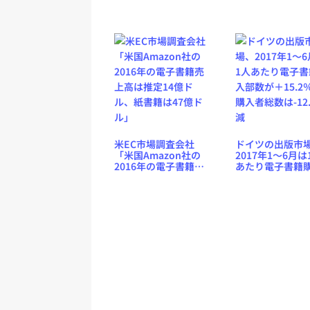
1作品
で6月4日に開催
米EC市場調査会社
ドイツの出版市
「米国Amazon社の
2017年1〜6月は
2016年の電子書籍売
あたり電子書籍
上高は推定14億ド
部数が＋15.2％
ル、紙書籍は47億ド
入者総数は-12.
ル」