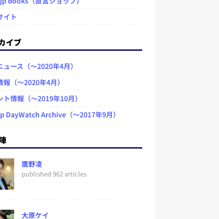
.jp Books（直営ショップ）
サイト
カイブ
ニュース（～2020年4月）
情報（～2020年4月）
ント情報（～2019年10月）
jp DayWatch Archive（～2017年9月）
陣
鷹野凌
published 962 articles
大原ケイ