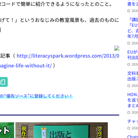
Rコードで簡単に紹介できるようになったとのこと。
書を公
20
げて！」というおなじみの教室風景も、過去のものに
「講
「E
】
ど、
年7月
20
EU
告記事（
http://literacyspark.wordpress.com/2013/0
刊出版
agine-life-without-it/
）
20
文科
H
出版ニ
20
at
HON
e検索の“優先ソース”に登録してください！
e
を返
まとめ 
n
20
a
チャ
20
Ch