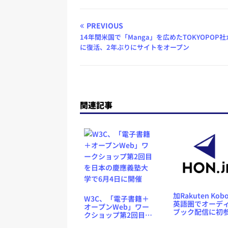
PREVIOUS
14年間米国で「Manga」を広めたTOKYOPOP
に復活、2年ぶりにサイトをオープン
関連記事
加Rakuten Ko
W3C、「電子書籍＋
英語圏でオーデ
オープンWeb」ワー
ブック配信に初
クショップ第2回目を
入、9.99ドルで
日本の慶應義塾大学