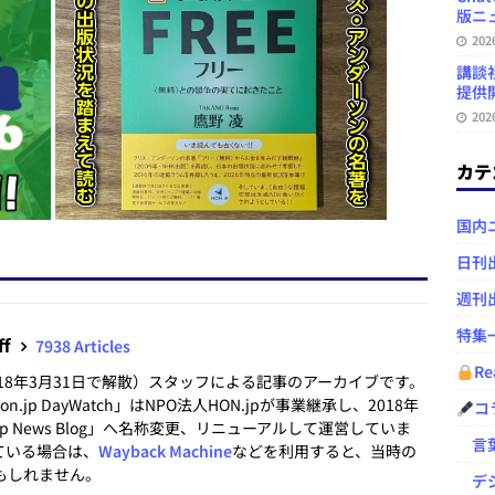
版ニュ
20
講談
提供開
20
カテ
国内
日刊
週刊
特集
ff
7938 Articles
Re
2018年3月31日で解散）スタッフによる記事のアーカイブです。
.jp DayWatch」はNPO法人HON.jpが事業継承し、2018年
コ
.jp News Blog」へ名称変更、リニューアルして運営していま
言葉
ている場合は、
Wayback Machine
などを利用すると、当時の
もしれません。
デジ