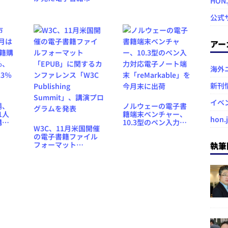
HON
アプリに参入
の変遷」セミナーを9
月29日に東京都・紀
公式
尾井町で開催
アー
海外
新刊
イベ
場、
ノルウェーの電子書
1人
籍端末ベンチャー、
hon.
購入
10.3型のペン入力対
W3C、11月米国開催
、購
応電子ノート端末
の電子書籍ファイル
3％減
「reMarkable」を今
フォーマット
執筆
月末に出荷
「EPUB」に関するカ
ンファレンス「W3C
Publishing
Summit」、講演プロ
グラムを発表