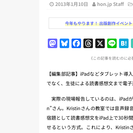
2013年1月10日
hon.jp Staff
[ 2026年8月1日 ]
文科省、プログ
日刊出版ニュースまとめ
今年もやります！ 出版創作イベント「N
[ 2026年7月31日 ]
HON.jp 
日刊出版ニュースまとめ 2026.07
M
Bl
F
T
X
Li
[ 2026年7月30日 ]
チャットボ
a
u
a
h
n
《この記事を読むのに必要
[ 2026年7月30日 ]
ChatGPT
st
e
c
re
e
o
s
e
a
刊出版ニュースまとめ
【編集部記事】iPadなどタブレット
d
k
b
d
[ 2026年7月29日 ]
講談社、著
でなく、生徒による読書感想文まで電子
o
y
o
s
とめ 2026.07.29
日刊出版ニ
n
o
実際の現場報告しているのは、iPadが導
[ 2026年8月6日 ]
ラップも読書な
k
n”さん。Kristinさんの教室では音声録
宿題として読書感想文をiPad上で30
せるという方式。これにより、Krist