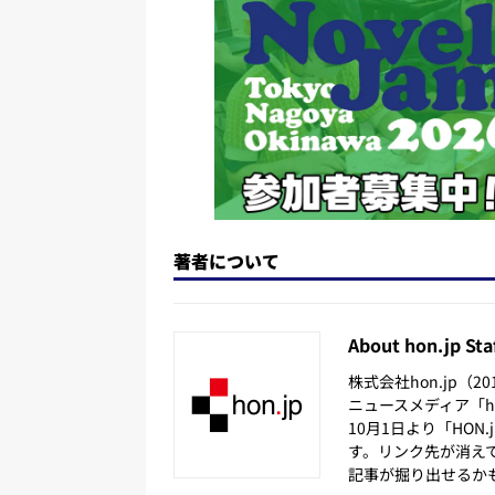
n
o
k
著者について
About hon.jp Sta
株式会社hon.jp（
ニュースメディア「hon
10月1日より「HON
す。リンク先が消え
記事が掘り出せるか