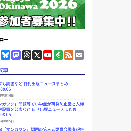
ロー
F
B
M
T
X
Y
F
F
E
a
l
a
h
o
e
e
m
c
u
s
r
u
e
e
a
e
e
t
e
T
d
d
i
記事
b
s
o
a
u
l
l
o
k
d
d
b
y
o
y
o
s
e
プも読書など 日刊出版ニュースまとめ
k
n
C
.08.06
h
a
26年8月6日
n
ンガワン」問題等で小学館が再発防止案と人権
n
e
会設置を公表など 日刊出版ニュースまとめ
l
.08.05
26年8月5日
館「マンガワン」問題の第三者委員会調査報告