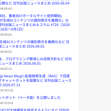
開など 日刊出版ニュースまとめ 2026.08.04
26年8月4日
談社、著者向けポータルサイト提供開始」
Uが生成AIコンテンツの識別表示を義務化」な
週刊出版ニュースまとめ＆コラム #726（2026
26日～8月1日）
26年8月3日
が生成AIコンテンツの識別表示を義務化など 日
ニュースまとめ 2026.08.02
26年8月2日
省、プログラミング教育にAI活用方針など 日刊
ュースまとめ 2026.08.01
26年8月1日
.jp News Blogに拡張検索生成（RAG）で回答
すチャットボットを設置など 日刊出版ニュース
2026.07.31
26年7月31日
ットボット（ベータ版）を公開しました
26年7月30日
atGPTが文体模写を拒否するようになど 日刊出