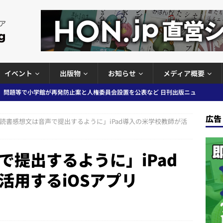
イベント
出版物
お知らせ
メディア概要
」問題等で小学館が再発防止案と人権委員会設置を公表など 日刊出版ニュ
出版ニュースまとめ
広告
ガワン」問題の第三者委員会調査報告書を公開など 日刊出版ニュースまと
読書感想文は音声で提出するように」iPad導入の米学校教師が活
ースまとめ
者向けポータルサイト提供開始」「EUが生成AIコンテンツの識別表示を義
で提出するように」iPad
＆コラム #726（2026年7月26日～8月1日）
週刊出版ニュースま
活用するiOSアプリ
コンテンツの識別表示を義務化など 日刊出版ニュースまとめ 2026.08.02