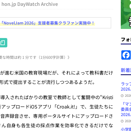
hon.jp DayWatch Archive
ラミング教育にAI活用方針など 日刊出版ニュースまとめ 2026.08.01
ovelJam 2026」支援者募集クラファン実施中！
News Blogに拡張検索生成（RAG）で回答を返すチャットボットを設置など
.31
日刊出版ニュースまとめ
フォ
H
ット（ベータ版）を公開しました
お知らせ
at
な時間は約 1 分です（1分600字計算）》
が文体模写を拒否するようになど 日刊出版ニュースまとめ 2026.07.30
日
e
n
新着
導入が進む米国の教育現場だが、それによって教科書だけ
a
者向けポータルサイト・プラスコネクト提供開始など 日刊出版ニュースま
形式で提出することが流行しつつあるようだ。
ラッ
ュースまとめ
2026
20
入されたばかりの教室で教師として奮闘中の“Kristi
ど 日刊出版ニュースまとめ 2026.08.06
日刊出版ニュースまとめ
「マ
音アップロードiOSアプリ「Croak.it!」で、生徒たちに
委員
2026
秒間音声録音させ、専用ポータルサイトにアップロードさ
20
inさん自身も各生徒の採点作業を効率化できるだけでな
小学