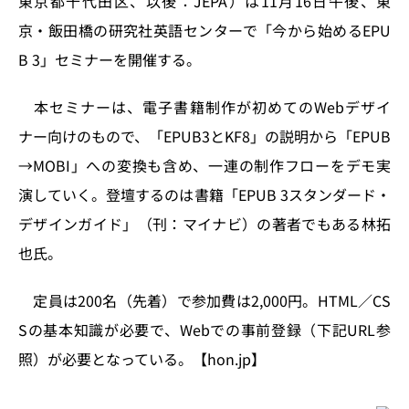
東京都千代田区、以後：JEPA）は11月16日午後、東
o
y
o
s
京・飯田橋の研究社英語センターで「今から始めるEPU
n
o
B 3」セミナーを開催する。
k
本セミナーは、電子書籍制作が初めてのWebデザイ
ナー向けのもので、「EPUB3とKF8」の説明から「EPUB
→MOBI」への変換も含め、一連の制作フローをデモ実
演していく。登壇するのは書籍「EPUB 3スタンダード・
デザインガイド」（刊：マイナビ）の著者でもある林拓
也氏。
定員は200名（先着）で参加費は2,000円。HTML／CS
Sの基本知識が必要で、Webでの事前登録（下記URL参
照）が必要となっている。【hon.jp】