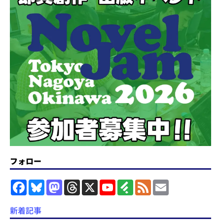
フォロー
F
B
M
T
X
Y
F
F
E
a
l
a
h
o
e
e
m
c
u
s
r
u
e
e
a
e
e
t
e
T
d
d
i
新着記事
b
s
o
a
u
l
l