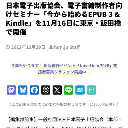
日本電子出版協会、電子書籍制作者向
けセミナー「今から始めるEPUB 3 &
Kindle」を11月16日に東京・飯田橋
で開催
2012年10月29日
hon.jp Staff
今年もやります！ 出版創作イベント「NovelJam 2026」支
援者募集クラファン実施中！
M
Bl
F
T
X
Li
H
a
u
a
h
n
at
《この記事を読むのに必要な時間は約 1 分です（1分600字計算）》
st
e
c
re
e
e
o
s
e
a
n
【編集部記事】一般社団法人日本電子出版協会（本部：
d
k
b
d
a