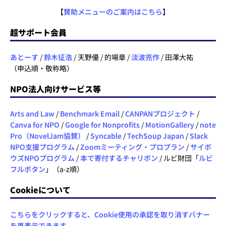
【
賛助メニューのご案内はこちら
】
超サポート会員
あとーす
/
鈴木征浩
/ 天野優 / 的場章 /
淡波亮作
/ 田澤大祐
（申込順・敬称略）
NPO法人向けサービス等
Arts and Law
/
Benchmark Email
/
CANPANプロジェクト
/
Canva for NPO
/
Google for Nonprofits
/
MotionGallery
/
note
Pro（NovelJam協賛）
/
Syncable
/
TechSoup Japan
/
Slack
NPO支援プログラム
/
Zoomミーティング・プロプラン
/
サイボ
ウズNPOプログラム
/
本で寄付するチャリボン
/ ルビ財団「
ルビ
フルボタン
」（a-z順）
Cookieについて
こちらをクリックすると、Cookie使用の承認を取り消すバナー
を再表示できます。