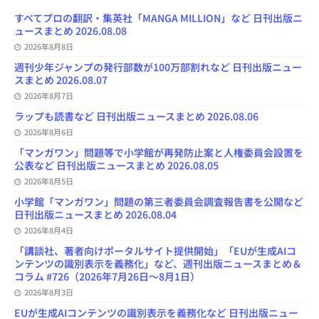
o
k
d
d
b
y
o
y
o
s
e
すべてプロの翻訳・集英社「MANGA MILLION」など 日刊出版ニ
k
n
C
ュースまとめ 2026.08.08
h
2026年8月8日
a
n
週刊少年ジャンプの発行部数が100万部割れなど 日刊出版ニュー
n
スまとめ 2026.08.07
e
l
2026年8月7日
ラップも読書など 日刊出版ニュースまとめ 2026.08.06
2026年8月6日
「マンガワン」問題等で小学館が再発防止案と人権委員会設置を
公表など 日刊出版ニュースまとめ 2026.08.05
2026年8月5日
小学館「マンガワン」問題の第三者委員会調査報告書を公開など
日刊出版ニュースまとめ 2026.08.04
2026年8月4日
「講談社、著者向けポータルサイト提供開始」「EUが生成AIコ
ンテンツの識別表示を義務化」など、週刊出版ニュースまとめ＆
コラム #726（2026年7月26日～8月1日）
2026年8月3日
EUが生成AIコンテンツの識別表示を義務化など 日刊出版ニュー