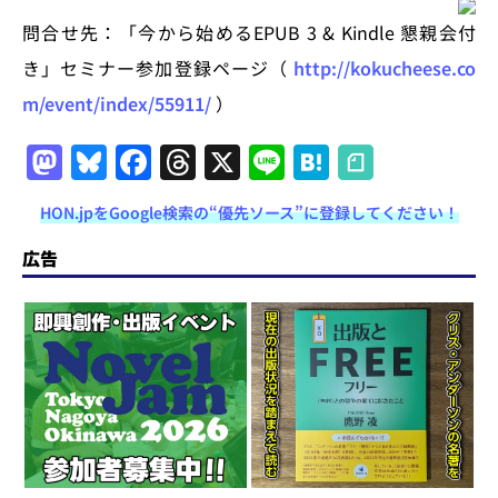
問合せ先：「今から始めるEPUB 3 & Kindle 懇親会付
き」セミナー参加登録ページ（
http://kokucheese.co
m/event/index/55911/
）
M
Bl
F
T
X
Li
H
a
u
a
h
n
at
HON.jpをGoogle検索の“優先ソース”に登録してください！
st
e
c
re
e
e
o
s
e
a
n
広告
d
k
b
d
a
o
y
o
s
n
o
k