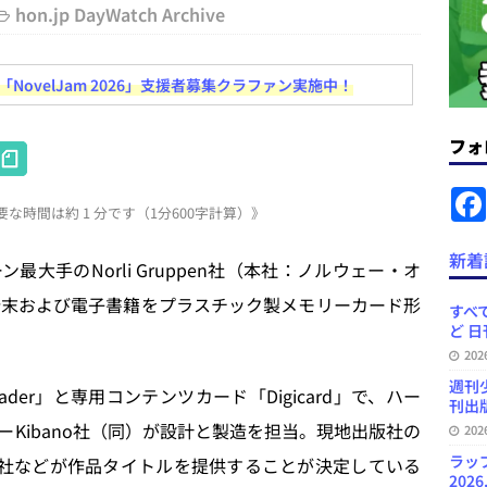
＆コラム #726（2026年7月26日～8月1日）
週刊出版ニュースま
hon.jp DayWatch Archive
コンテンツの識別表示を義務化など 日刊出版ニュースまとめ 2026.08.02
ovelJam 2026」支援者募集クラファン実施中！
フォ
H
ラミング教育にAI活用方針など 日刊出版ニュースまとめ 2026.08.01
at
な時間は約 1 分です（1分600字計算）》
e
News Blogに拡張検索生成（RAG）で回答を返すチャットボットを設置など
n
新着
.31
日刊出版ニュースまとめ
大手のNorli Gruppen社（本社：ノルウェー・オ
a
端末および電子書籍をプラスチック製メモリーカード形
ット（ベータ版）を公開しました
お知らせ
すべて
ど 日
訳・集英社「MANGA MILLION」など 日刊出版ニュースまとめ
20
スまとめ
週刊
der」と専用コンテンツカード「Digicard」で、ハー
刊出版
Kibano社（同）が設計と製造を担当。現地出版社の
20
ラッ
uritzen社などが作品タイトルを提供することが決定している
2026