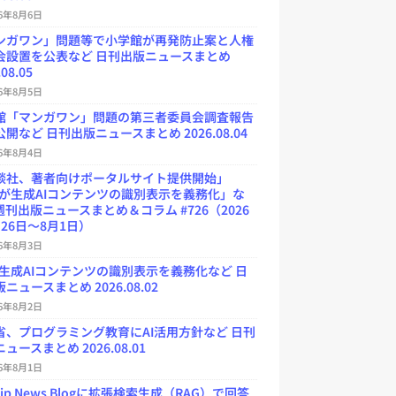
26年8月6日
ンガワン」問題等で小学館が再発防止案と人権
会設置を公表など 日刊出版ニュースまとめ
.08.05
26年8月5日
館「マンガワン」問題の第三者委員会調査報告
開など 日刊出版ニュースまとめ 2026.08.04
26年8月4日
談社、著者向けポータルサイト提供開始」
Uが生成AIコンテンツの識別表示を義務化」な
週刊出版ニュースまとめ＆コラム #726（2026
26日～8月1日）
26年8月3日
が生成AIコンテンツの識別表示を義務化など 日
ニュースまとめ 2026.08.02
26年8月2日
省、プログラミング教育にAI活用方針など 日刊
ュースまとめ 2026.08.01
26年8月1日
.jp News Blogに拡張検索生成（RAG）で回答