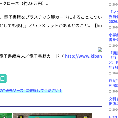
ークローネ（約2.6万円）。
20
「マ
、電子書籍をプラスチック製カードにすることについ
委員
2026
としても便利」というメリットがあるとのこと。【ho
20
小学
書を公
20
「講
no製電子書籍端末／電子書籍カード（
http://www.kiban
「E
ど、
年7月
20
H
EU
at
刊出版
e検索の“優先ソース”に登録してください！
20
e
文科
n
出版ニ
a
20
HON