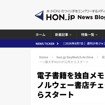
ホーム
新着記事
特集一覧
[ 2026年8月7日 ]
週刊少年ジャン
NEWS TICKER
日刊出版ニュースまとめ
Home
hon.jp DayWatch Archive
電
[ 2026年8月6日 ]
ラップも読書な
ーン最大手Norliが12月からスタート
[ 2026年8月5日 ]
「マンガワン
電子書籍を独自メモ
ースまとめ 2026.08.05
日刊
ノルウェー書店チェー
[ 2026年8月4日 ]
小学館「マン
め 2026.08.04
日刊出版ニュ
らスタート
[ 2026年8月3日 ]
「講談社、著