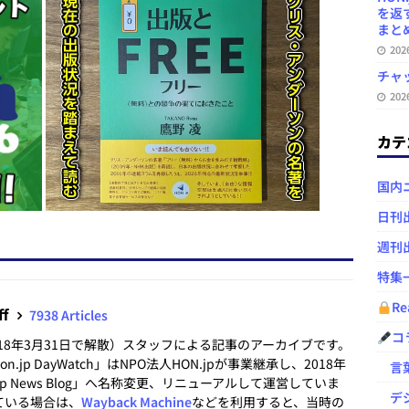
を返
まとめ 
20
チャ
20
カテ
国内
日刊
週刊
特集
Re
ff
7938 Articles
コ
2018年3月31日で解散）スタッフによる記事のアーカイブです。
.jp DayWatch」はNPO法人HON.jpが事業継承し、2018年
言葉
.jp News Blog」へ名称変更、リニューアルして運営していま
デジ
ている場合は、
Wayback Machine
などを利用すると、当時の