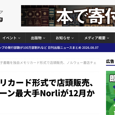
イベント
出版物
お知らせ
メディア概要
プの発行部数が100万部割れなど 日刊出版ニュースまとめ 2026.08.07
広告
子書籍を独自メモリカード形式で店頭販売、ノルウェー書店チェ
ど 日刊出版ニュースまとめ 2026.08.06
日刊出版ニュースまとめ
」問題等で小学館が再発防止案と人権委員会設置を公表など 日刊出版ニュ
リカード形式で店頭販売、
出版ニュースまとめ
ン最大手Norliが12月か
ガワン」問題の第三者委員会調査報告書を公開など 日刊出版ニュースまと
ースまとめ
者向けポータルサイト提供開始」「EUが生成AIコンテンツの識別表示を義