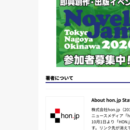
o
y
o
s
n
o
k
著者について
About hon.jp Sta
株式会社hon.jp（
ニュースメディア「hon
10月1日より「HON
す。リンク先が消え