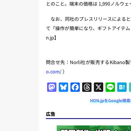
とのこと。端末の価格は 1,990ノルウェ
なお、同社のプレスリリースによると
て「操作が簡単になり、ギフトアイテム
n.jp】
問合せ先：Norli社が販売するKiba
o.com/
）
M
Bl
F
T
X
Li
a
u
a
h
n
HON.jpをGoogl
st
e
c
re
e
o
s
e
a
広告
d
k
b
d