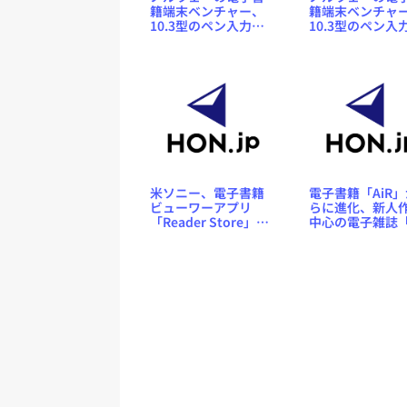
籍端末ベンチャー、
籍端末ベンチャ
10.3型のペン入力対
10.3型のペン入
応電子ノート端末
応電子ノート端
「reMarkable」を今
「reMarkable
月末に出荷
表
米ソニー、電子書籍
電子書籍「AiR
ビューワーアプリ
らに進化、新人
「Reader Store」を
中心の電子雑誌
iPhone／Android向
談社BOX-AiR」
けに来月提供
刊へ、作品も公
始