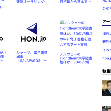
HON
雑誌オーサリングツ
月初旬から日本でも
ー、
ール「Origami
発売へ、予約受付ペ
力対
公式
Engine」
ージを公開
末
」を発
アー
海外
新刊
イベ
」がさ
シャープ、電子書籍
ノルウェーの
作家
端末
Trondheim大学図書
hon.
「講
「GALAPAGOS（ガ
館ほか、3DのVR環境
が創
ラパゴス）」を12月
の中に電子書籍を融
募開
に発売、5.5型と10.8
合するアート実験
執筆
型の2モデル