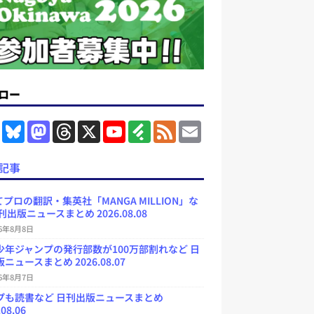
ロー
F
B
M
T
X
Y
F
F
E
a
l
a
h
o
e
e
m
c
u
s
r
u
e
e
a
e
e
t
e
T
d
d
i
記事
b
s
o
a
u
l
l
o
k
d
d
b
y
o
y
o
s
e
プロの翻訳・集英社「MANGA MILLION」な
k
n
C
刊出版ニュースまとめ 2026.08.08
h
a
26年8月8日
n
少年ジャンプの発行部数が100万部割れなど 日
n
e
ニュースまとめ 2026.08.07
l
26年8月7日
プも読書など 日刊出版ニュースまとめ
.08.06