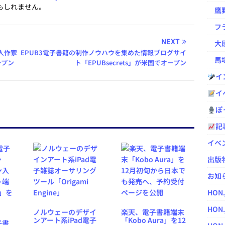
もしれません。
鷹野凌の
フラ
NEXT
大原
人作家
EPUB3電子書籍の制作ノウハウを集めた情報ブログサイ
馬場
ープン
ト「EPUBsecrets」が米国でオープン
イ
イ
ぽっ
記
イベ
出版
お知
HON
HON.
ノルウェーのデザイ
楽天、電子書籍端末
ンアート系iPad電子
「Kobo Aura」を12
子書