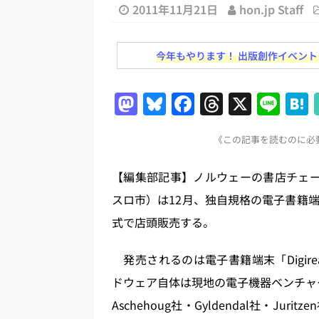
務化」など、週刊出版ニュースまとめ
2011年11月21日
hon.jp Staff
とめ＆コラム
[ 2026年8月2日 ]
EUが生成AI
今年もやります！ 出版創作イベント「N
日刊出版ニュースまとめ
M
Bl
F
T
X
Li
[ 2026年8月1日 ]
文科省、プログ
a
u
a
h
n
日刊出版ニュースまとめ
《この記事を読むのに必要
st
e
c
re
e
[ 2026年7月31日 ]
HON.jp 
o
s
e
a
日刊出版ニュースまとめ 2026.07
【編集部記事】ノルウェーの書店チェーン最
d
k
b
d
スロ市）は12月、独自規格の電子書籍
[ 2026年7月30日 ]
チャットボ
o
y
o
s
式で店頭販売する。
[ 2026年8月8日 ]
すべてプロの翻
n
o
2026.08.08
日刊出版ニュー
k
発売されるのは電子書籍端末「Digirea
ドウェア自体は現地の電子機器ベンチャー
Aschehoug社・Gyldendal社・J