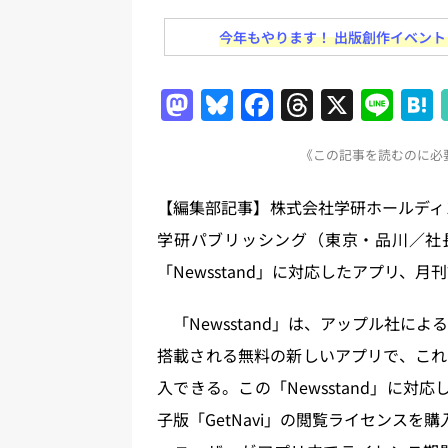
日刊出版ニュースまとめ
今年もやります！ 出版創作イベント「N
[ 2026年8月1日 ]
文科省、プログ
日刊出版ニュースまとめ
M
Bl
F
T
X
Li
[ 2026年7月31日 ]
HON.jp 
a
u
a
h
n
日刊出版ニュースまとめ 2026.07
《この記事を読むのに必要
st
e
c
re
e
[ 2026年7月30日 ]
チャットボ
o
s
e
a
【編集部記事】株式会社学研ホールディ
[ 2026年7月30日 ]
ChatGPT
d
k
b
d
学研パブリッシング（東京・品川／社長：
刊出版ニュースまとめ
o
y
o
s
「Newsstand」に対応したアプリ、月
[ 2026年8月7日 ]
週刊少年ジャン
n
o
日刊出版ニュースまとめ
k
「Newsstand」は、アップル社によるi
[ 2026年8月6日 ]
ラップも読書な
搭載される無料の新しいアプリで、これ
入できる。この「Newsstand」に対応
子版「GetNavi」の閲覧ライセンスを