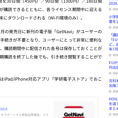
0日間（450円）／90日間（1300円）／180日間
2026
新号が購読できるとともに、各ライセンス期間中に迎える
20
小学
にダウンロードされる（Wi-Fi環境のみ）。
書を公
20
の発売日に新刊の電子版「GetNavi」がユーザーの
「講
手続きが不要となり、ユーザーにとって非常に便利な
「E
ど、
、購読期間中に配信された各号は保存しておくことが
年7月
20
期購読を終了した後でも、引き続き閲覧することがで
EU
刊出版
20
iPad/iPhone対応アプリ「学研電子ストア」でおこ
文科
出版ニ
20
HON
を返
まとめ 
4?mt=8
20
い物」をサポートする新製品情報誌。スマ