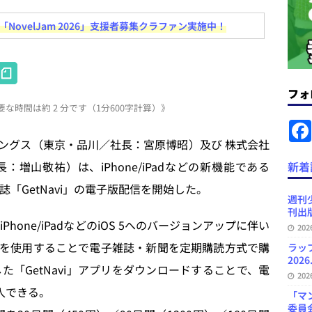
ovelJam 2026」支援者募集クラファン実施中！
ラミング教育にAI活用方針など 日刊出版ニュースまとめ 2026.08.01
H
News Blogに拡張検索生成（RAG）で回答を返すチャットボットを設置など
at
フォ
.31
日刊出版ニュースまとめ
な時間は約 2 分です（1分600字計算）》
e
ット（ベータ版）を公開しました
お知らせ
n
ングス（東京・品川／社長：宮原博昭）及び 株式会社
が文体模写を拒否するようになど 日刊出版ニュースまとめ 2026.07.30
日
a
増山敬祐）は、iPhone/iPadなどの新機能である
新着
刊誌「GetNavi」の電子版配信を開始した。
プの発行部数が100万部割れなど 日刊出版ニュースまとめ 2026.08.07
週刊
刊出版
Phone/iPadなどのiOS 5へのバージョンアップに伴い
20
ど 日刊出版ニュースまとめ 2026.08.06
日刊出版ニュースまとめ
を使用することで電子雑誌・新聞を定期購読方式で購
ラッ
2026
した「GetNavi」アプリをダウンロードすることで、電
20
購入できる。
「マ
委員