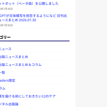
ットボット（ベータ版）を公開しました
26年7月30日
atGPTが文体模写を拒否するようになど 日刊出
ースまとめ 2026.07.30
26年7月30日
ゴリー
ニュース
出版ニュースまとめ
出版ニュースまとめ＆コラム
一覧
aders限定
ラム
を届ける前にしておきたい12のケア
タル出版論