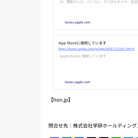
ホ、薄型テレビ、パソコン、デジタルカメラ、生活
製品をピックアップする。 さらにゲームや白物
ア、ステーショナリーなど、世の中の“モノ”の新
連載コラム記事や、エンタメ情報も大充実。毎月2
itunes.apple.com
ます...
‎App Storeに接続しています
http://itunes.apple.com/jp/app/id397115141?mt=8
‎Apple Musicに接続しています
itunes.apple.com
【hon.jp】
問合せ先：株式会社学研ホールディング