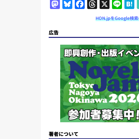
M
Bl
F
T
X
Li
a
u
a
h
n
HON.jpをGoogl
st
e
c
re
e
o
s
e
a
広告
d
k
b
d
o
y
o
s
n
o
k
著者について