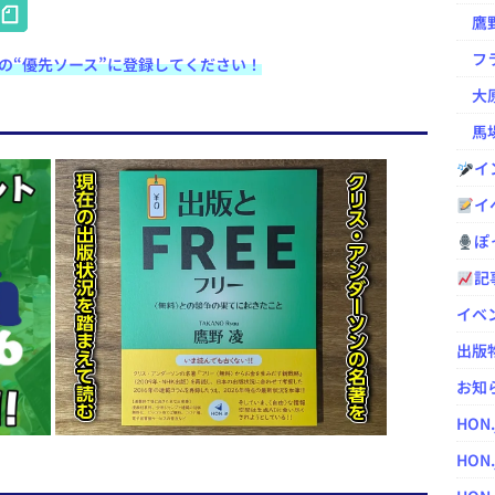
H
鷹野凌の
at
フラ
e検索の“優先ソース”に登録してください！
e
大原
n
馬場
a
イ
イ
ぽっ
記
イベ
出版
お知
HON
HON.