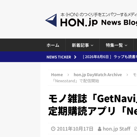
ホーム
新着記事
特集一覧
[ 2026年8月5日 ]
「マンガワン
NEWS TICKER
ースまとめ 2026.08.05
日刊
Home
hon.jp DayWatch Archive
モ
[ 2026年8月4日 ]
小学館「マン
「Newsstand」で配信開始
め 2026.08.04
日刊出版ニュ
モノ雑誌「GetNav
[ 2026年8月3日 ]
「講談社、著
定期購読アプリ「Ne
務化」など、週刊出版ニュースまとめ
とめ＆コラム
2011年10月17日
hon.jp Staff
[ 2026年8月2日 ]
EUが生成AI