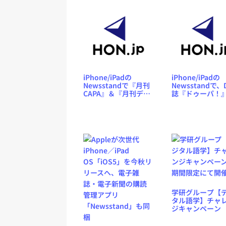
iPhone/iPadの
iPhone/iPadの
Newsstandで『月刊
Newsstandで、D
CAPA』＆『月刊デジ
誌『ドゥーパ！
キャパ！』配信スタ
家庭菜園誌『野
ート！ 『GetNavi』
より』配信スタ
アプリは15万ダウン
ト！
ロード達成
学研グループ【
タル語学】チャ
ジキャンペーン
間限定にて開催