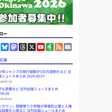
ロー
F
B
M
T
X
Y
F
F
E
a
l
a
h
o
e
e
m
c
u
s
r
u
e
e
a
e
e
t
e
T
d
d
i
記事
b
s
o
a
u
l
l
o
k
d
d
b
y
o
y
o
s
e
少年ジャンプの発行部数が100万部割れなど 日
k
n
C
ニュースまとめ 2026.08.07
h
a
26年8月7日
n
プも読書など 日刊出版ニュースまとめ
n
e
.08.06
l
26年8月6日
ンガワン」問題等で小学館が再発防止案と人権
会設置を公表など 日刊出版ニュースまとめ