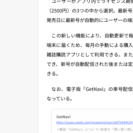
ユーザーがアプリ内でライセンス期間を3
（2500円）の3つの中から選択。最
発売日に最新号が自動的にユーザーの端末
この新しい機能により、自動更新で毎月
端末に届くため、毎月の手動による購入
雑誌購読アプリとして利用できる。また
でき、新号が自動配信された後または定
きる。
なお、電子版「GetNavi」の単号配信は
なっている。
‎GetNavi
http://itunes.apple.com/jp/app/getnavi/id47084963
‎=雑誌「GetNavi」について=読者の「賢い買