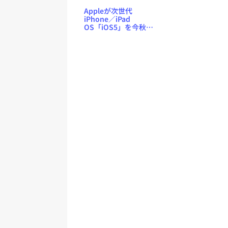
Appleが次世代
iPhone／iPad
OS「iOS5」を今秋リ
リースへ、電子雑
誌・電子新聞の購読
管理アプリ
「Newsstand」も同
梱