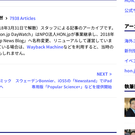
HON
公式
ff
7938 Articles
アー
2018年3月31日で解散）スタッフによる記事のアーカイブです。
.jp DayWatch」はNPO法人HON.jpが事業継承し、2018年
.jp News Blog」へ名称変更、リニューアルして運営していま
海外
ている場合は、
Wayback Machine
などを利用すると、当時の
新刊
もしれません。
イベ
hon.
NEXT
コミック
スウェーデンBonnier、iOS5の「Newsstand」でiPad
執筆
行へ
専用版「Popular Science+」などを提供開始