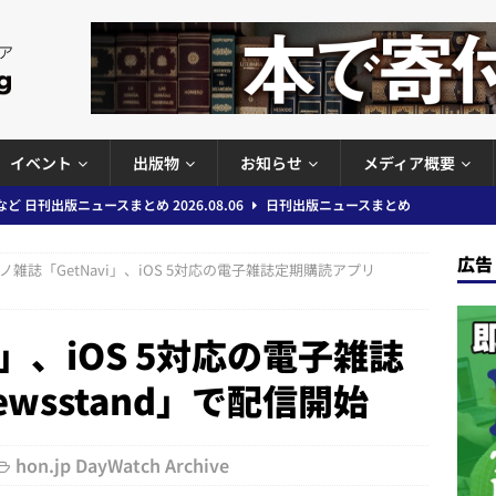
イベント
出版物
お知らせ
メディア概要
」問題等で小学館が再発防止案と人権委員会設置を公表など 日刊出版ニュ
出版ニュースまとめ
広告
ノ雑誌「GetNavi」、iOS 5対応の電子雑誌定期購読アプリ
ガワン」問題の第三者委員会調査報告書を公開など 日刊出版ニュースまと
ースまとめ
i」、iOS 5対応の電子雑誌
者向けポータルサイト提供開始」「EUが生成AIコンテンツの識別表示を義
wsstand」で配信開始
＆コラム #726（2026年7月26日～8月1日）
週刊出版ニュースま
hon.jp DayWatch Archive
コンテンツの識別表示を義務化など 日刊出版ニュースまとめ 2026.08.02