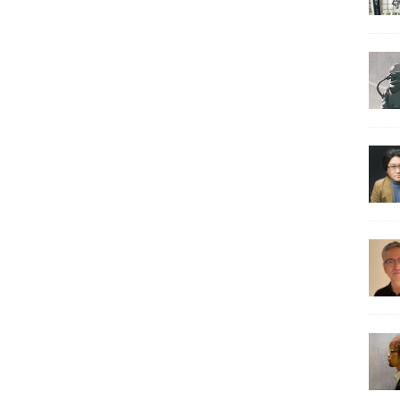
書」スタート
籍。コミックや雑誌
も。