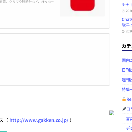
家電、クルマや腕時計など、様々な新
チャ
家電、食品、スポーツ・アウトドアギ
20
製品とトレンドを紹介します。有名人の
4日発売(※発売日がずれる場合もあり
Ch
版ニュ
20
カテ
国内
日刊
週刊
特集
Re
コ
言葉
ス（
http://www.gakken.co.jp/
）
デジ