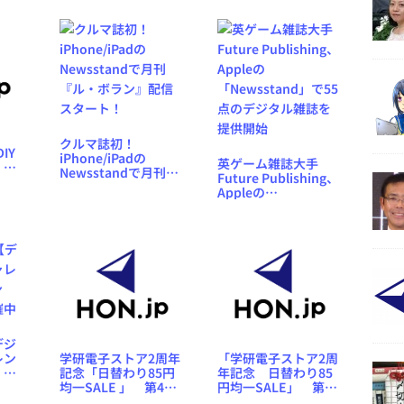
クルマ誌初！
IY
iPhone/iPadの
英ゲーム雑誌大手
』＆
Newsstandで月刊
Future Publishing、
菜だ
『ル・ボラン』配信
Appleの
ー
スタート！
「Newsstand」で55
点のデジタル雑誌を
提供開始
デジ
レン
学研電子ストア2周年
「学研電子ストア2周
 期
記念「日替わり85円
年記念 日替わり85
中
均一SALE 」 第4弾
円均一SALE」 第2
「文庫、新書、専門
弾は「園芸」関連書