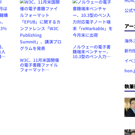
HON
公式
アー
海外
場、
ノルウェーの電子書
新刊
1人
籍端末ベンチャー、
購入
10.3型のペン入力対
W3C、11月米国開催
イベ
、購
応電子ノート端末
の電子書籍ファイル
3％減
「reMarkable」を今
フォーマット
hon.
月末に出荷
「EPUB」に関するカ
ンファレンス「W3C
Publishing
執筆
Summit」、講演プロ
グラムを発表