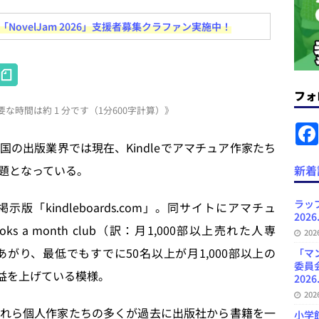
ovelJam 2026」支援者募集クラファン実施中！
News Blogに拡張検索生成（RAG）で回答を返すチャットボットを設置など
.31
日刊出版ニュースまとめ
H
ット（ベータ版）を公開しました
お知らせ
at
フォ
が文体模写を拒否するようになど 日刊出版ニュースまとめ 2026.07.30
日
な時間は約 1 分です（1分600字計算）》
e
n
の出版業界では現在、Kindleでアマチュア作家たち
者向けポータルサイト・プラスコネクト提供開始など 日刊出版ニュースま
a
題となっている。
新着
ュースまとめ
ど 日刊出版ニュースまとめ 2026.08.06
日刊出版ニュースまとめ
ラッ
版「kindleboards.com」。同サイトにアマチュ
2026
」問題等で小学館が再発防止案と人権委員会設置を公表など 日刊出版ニュ
s a month club（訳：月1,000部以上売れた人専
20
出版ニュースまとめ
がり、最低でもすでに50名以上が月1,000部以上の
「マ
委員
益を上げている模様。
2026
20
れら個人作家たちの多くが過去に出版社から書籍を一
小学