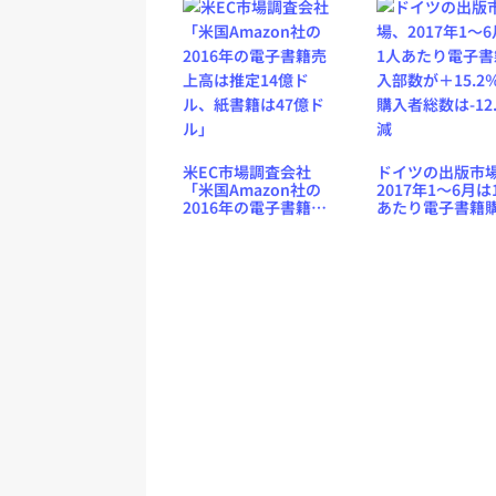
米EC市場調査会社
ドイツの出版市
「米国Amazon社の
2017年1〜6月は
2016年の電子書籍売
あたり電子書籍
上高は推定14億ド
部数が＋15.2％
ル、紙書籍は47億ド
入者総数は-12.
ル」