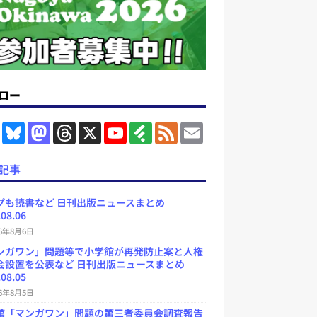
ロー
F
B
M
T
X
Y
F
F
E
a
l
a
h
o
e
e
m
c
u
s
r
u
e
e
a
e
e
t
e
T
d
d
i
記事
b
s
o
a
u
l
l
o
k
d
d
b
y
o
y
o
s
e
プも読書など 日刊出版ニュースまとめ
k
n
C
.08.06
h
a
26年8月6日
n
ンガワン」問題等で小学館が再発防止案と人権
n
e
会設置を公表など 日刊出版ニュースまとめ
l
.08.05
26年8月5日
館「マンガワン」問題の第三者委員会調査報告