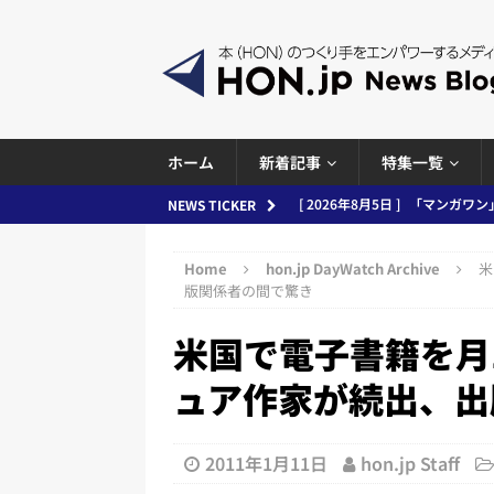
ホーム
新着記事
特集一覧
[ 2026年8月4日 ]
小学館「マン
NEWS TICKER
め 2026.08.04
日刊出版ニュ
Home
hon.jp DayWatch Archive
米
[ 2026年8月3日 ]
「講談社、著
版関係者の間で驚き
務化」など、週刊出版ニュースまとめ
米国で電子書籍を月1
とめ＆コラム
ュア作家が続出、出
[ 2026年8月2日 ]
EUが生成AI
日刊出版ニュースまとめ
2011年1月11日
hon.jp Staff
[ 2026年8月1日 ]
文科省、プログ