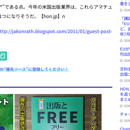
書を公
ア”である点。今年の米国出版業界は、これらアマチュ
20
になりそうだ。【hon.jp】n
「講
「E
ど、
ttp://jakonrath.blogspot.com/2011/01/guest-post-
年7月
20
EU
H
刊出版
20
at
文科
e検索の“優先ソース”に登録してください！
e
出版ニ
n
20
HON
a
を返
まとめ 
20
チャ
20
Ch