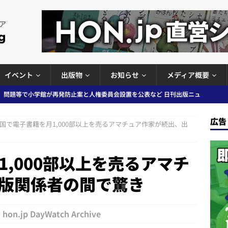
イベント
出版物
お知らせ
メディア概要
ガワン」問題の第三者委員会調査報告書を公開など 日刊出版ニュースまと
ースまとめ
広告
国で電子書籍を月1,000部以上を売るアマチュア作家が続出、出
者向けポータルサイト提供開始」「EUが生成AIコンテンツの識別表示を義
＆コラム #726（2026年7月26日～8月1日）
週刊出版ニュースま
,000部以上を売るアマチ
版関係者の間で驚き
コンテンツの識別表示を義務化など 日刊出版ニュースまとめ 2026.08.02
hon.jp DayWatch Archive
ラミング教育にAI活用方針など 日刊出版ニュースまとめ 2026.08.01