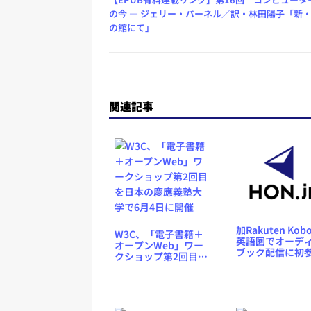
の今 — ジェリー・パーネル／訳・林田陽子「新
の館にて」
関連記事
加Rakuten Ko
W3C、「電子書籍＋
英語圏でオーデ
オープンWeb」ワー
ブック配信に初
クショップ第2回目を
入、9.99ドルで
日本の慶應義塾大学
1作品
で6月4日に開催