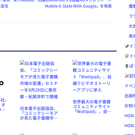
・混沌
Mobile G-Slate With Google」を発表
鷹野凌の
フラ
大原
馬場
イ
イ
ぽっ
記
イベ
出版
bo社、
世界最大の電子書籍
ィオ
お知
コミュニティサイト
日本電子出版協会、
参
「Wattpad」、自撮
「コミックシーモア
1ヶ月
HON
りビデオストーリー
が見た電子書籍市場
アプリに参入
の変遷」セミナーを9
HON.
月29日に東京都・紀
尾井町で開催