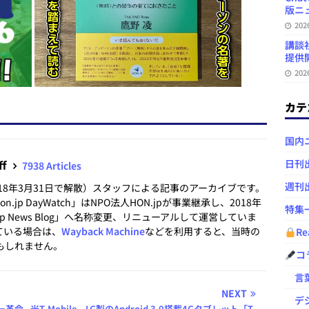
版ニュ
20
講談
提供開
20
カテ
国内
ff
日刊
7938 Articles
週刊
2018年3月31日で解散）スタッフによる記事のアーカイブです。
.jp DayWatch」はNPO法人HON.jpが事業継承し、2018年
特集
.jp News Blog」へ名称変更、リニューアルして運営していま
ている場合は、
Wayback Machine
などを利用すると、当時の
Re
もしれません。
コ
言葉
NEXT
デジ
ー革命
米T-Mobile、LG製のAndroid 3.0搭載4Gタブレット「T-