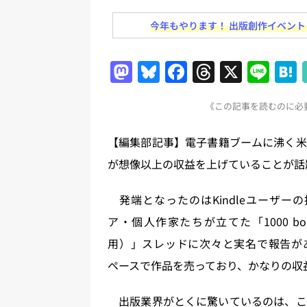
日刊出版ニュースまとめ
今年もやります！ 出版創作イベント「N
[ 2026年7月31日 ]
HON.jp 
日刊出版ニュースまとめ 2026.07
M
Bl
F
T
X
Li
[ 2026年7月30日 ]
チャットボ
a
u
a
h
n
[ 2026年7月30日 ]
ChatGPT
《この記事を読むのに必要
st
e
c
re
e
刊出版ニュースまとめ
o
s
e
a
【編集部記事】電子書籍ブームに沸く米国
[ 2026年7月29日 ]
講談社、著
d
k
b
d
が想像以上の収益を上げていることが話
とめ 2026.07.29
日刊出版ニ
o
y
o
s
[ 2026年8月6日 ]
ラップも読書な
n
o
発端となったのはKindleユーザーの掲示
[ 2026年8月5日 ]
「マンガワン
k
ア・個人作家たちが立てた「1000 book
ースまとめ 2026.08.05
日刊
用）」スレッドに次々と実名で報告があ
ペースで作品を売っており、かなりの収
出版業界がとくに驚いているのは、こ