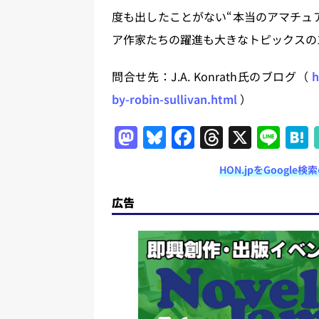
度も出したことがない“本当のアマチュ
ア作家たちの躍進も大きなトピックスの1つ
問合せ先：J.A. Konrath氏のブログ（
h
by-robin-sullivan.html
）
M
Bl
F
T
X
Li
a
u
a
h
n
HON.jpをGoogl
st
e
c
re
e
o
s
e
a
広告
d
k
b
d
o
y
o
s
n
o
k