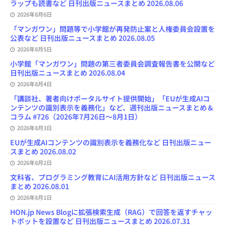
o
y
o
s
e
ラップも読書など 日刊出版ニュースまとめ 2026.08.06
k
n
C
2026年8月6日
h
a
「マンガワン」問題等で小学館が再発防止案と人権委員会設置を
n
公表など 日刊出版ニュースまとめ 2026.08.05
n
e
2026年8月5日
l
小学館「マンガワン」問題の第三者委員会調査報告書を公開など
日刊出版ニュースまとめ 2026.08.04
2026年8月4日
「講談社、著者向けポータルサイト提供開始」「EUが生成AIコ
ンテンツの識別表示を義務化」など、週刊出版ニュースまとめ＆
コラム #726（2026年7月26日～8月1日）
2026年8月3日
EUが生成AIコンテンツの識別表示を義務化など 日刊出版ニュー
スまとめ 2026.08.02
2026年8月2日
文科省、プログラミング教育にAI活用方針など 日刊出版ニュース
まとめ 2026.08.01
2026年8月1日
HON.jp News Blogに拡張検索生成（RAG）で回答を返すチャッ
トボットを設置など 日刊出版ニュースまとめ 2026.07.31