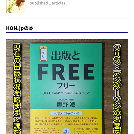
published 1 articles
HON.jpの本