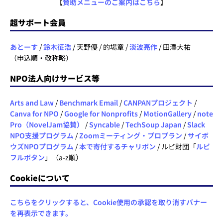
【
賛助メニューのご案内はこちら
】
超サポート会員
あとーす
/
鈴木征浩
/ 天野優 / 的場章 /
淡波亮作
/ 田澤大祐
（申込順・敬称略）
NPO法人向けサービス等
Arts and Law
/
Benchmark Email
/
CANPANプロジェクト
/
Canva for NPO
/
Google for Nonprofits
/
MotionGallery
/
note
Pro（NovelJam協賛）
/
Syncable
/
TechSoup Japan
/
Slack
NPO支援プログラム
/
Zoomミーティング・プロプラン
/
サイボ
ウズNPOプログラム
/
本で寄付するチャリボン
/ ルビ財団「
ルビ
フルボタン
」（a-z順）
Cookieについて
こちらをクリックすると、Cookie使用の承認を取り消すバナー
を再表示できます。