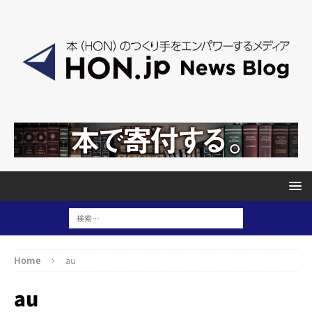
Home
au
au