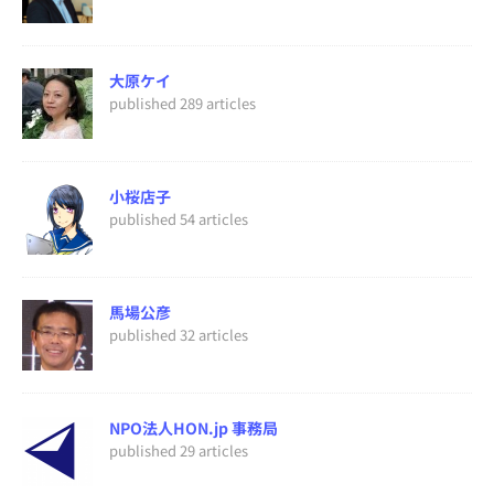
大原ケイ
published 289 articles
小桜店子
published 54 articles
馬場公彦
published 32 articles
NPO法人HON.jp 事務局
published 29 articles