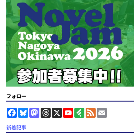
フォロー
F
B
M
T
X
Y
F
F
E
a
l
a
h
o
e
e
m
c
u
s
r
u
e
e
a
e
e
t
e
T
d
d
i
新着記事
b
s
o
a
u
l
l
o
k
d
d
b
y