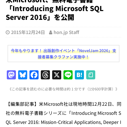
「Introducing Microsoft SQL
Server 2016」を公開
2015年12月24日
hon.jp Staff
今年もやります！ 出版創作イベント「NovelJam 2026」支
援者募集クラファン実施中！
M
Bl
F
T
X
Li
H
a
u
a
h
n
at
《この記事を読むのに必要な時間は約 1 分です（1分600字計算）》
st
e
c
re
e
e
o
s
e
a
n
【編集部記事】米Microsoft社は現地時間12月22日、同
d
k
b
d
a
社の無料電子書籍シリーズに「Introducing Microsoft S
o
y
o
s
QL Server 2016: Mission-Critical Applications, Deeper I