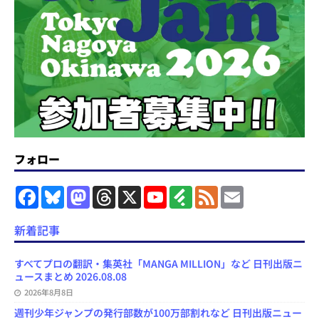
フォロー
F
B
M
T
X
Y
F
F
E
a
l
a
h
o
e
e
m
c
u
s
r
u
e
e
a
e
e
t
e
T
d
d
i
新着記事
b
s
o
a
u
l
l
o
k
d
d
b
y
o
y
o
s
e
すべてプロの翻訳・集英社「MANGA MILLION」など 日刊出版ニ
k
n
C
ュースまとめ 2026.08.08
h
2026年8月8日
a
n
週刊少年ジャンプの発行部数が100万部割れなど 日刊出版ニュー
n