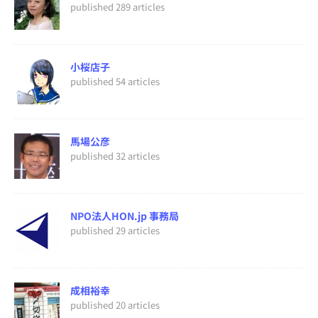
published 289 articles
小桜店子
published 54 articles
馬場公彦
published 32 articles
NPO法人HON.jp 事務局
published 29 articles
成相裕幸
published 20 articles