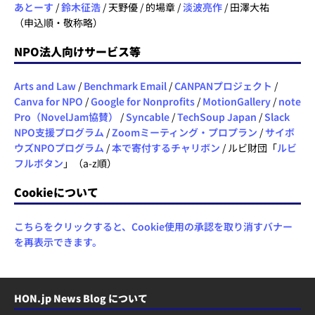
あとーす
/
鈴木征浩
/ 天野優 / 的場章 /
淡波亮作
/ 田澤大祐
（申込順・敬称略）
NPO法人向けサービス等
Arts and Law
/
Benchmark Email
/
CANPANプロジェクト
/
Canva for NPO
/
Google for Nonprofits
/
MotionGallery
/
note
Pro（NovelJam協賛）
/
Syncable
/
TechSoup Japan
/
Slack
NPO支援プログラム
/
Zoomミーティング・プロプラン
/
サイボ
ウズNPOプログラム
/
本で寄付するチャリボン
/ ルビ財団「
ルビ
フルボタン
」（a-z順）
Cookieについて
こちらをクリックすると、Cookie使用の承認を取り消すバナー
を再表示できます。
HON.jp News Blog について