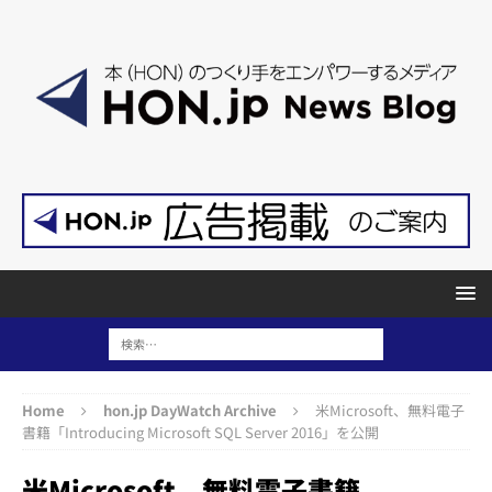
Home
hon.jp DayWatch Archive
米Microsoft、無料電子
書籍「Introducing Microsoft SQL Server 2016」を公開
米Microsoft、無料電子書籍