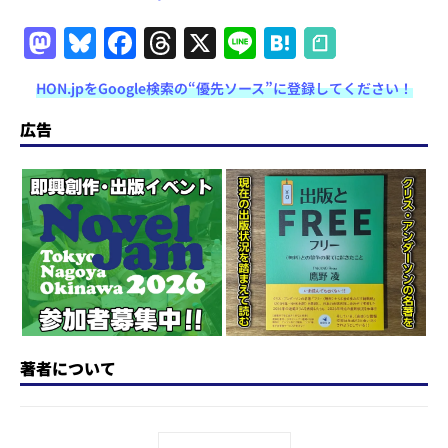
M
Bl
F
T
X
Li
H
a
u
a
h
n
at
HON.jpをGoogle検索の“優先ソース”に登録してください！
st
e
c
re
e
e
o
s
e
a
n
広告
d
k
b
d
a
o
y
o
s
n
o
k
著者について