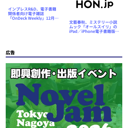
インプレスR&D、電子書籍
関係者向け電子雑誌
「OnDeck Weekly」12月
文藝春秋、ミステリー小説
15日号を無料公開
ムック「オールスイリ」の
iPad／iPhone電子書籍版を
3ヶ月間限定で発売
広告