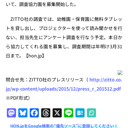
n
o
いて、調査協力園を募集開始した。
k
ZITTO社の調査では、幼稚園・保育園に無料タブレッ
トを貸し出し、プロジェクターを使って読み聞かせを行
ない、担当先生にアンケート調査を行なう予定。本日か
ら協力してくれる園を募集し、調査期間は年明け3月31
日まで。【hon.jp】
問合せ先：ZITTO社のプレスリリース（
http://zitto.co.
jp/wp-content/uploads/2015/12/press_r_201512.pdf
※PDF形式）
M
Bl
F
T
X
Li
H
a
u
a
h
n
at
HON.jpをGoogle検索の“優先ソース”に登録してください！