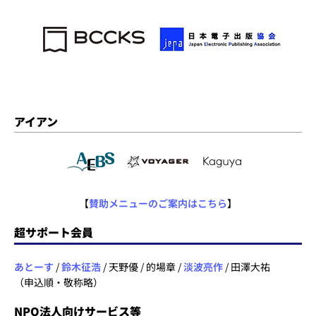
アイアン
【
賛助メニューのご案内はこちら
】
超サポート会員
あとーす
/
鈴木征浩
/ 天野優 / 的場章 /
淡波亮作
/ 田澤大祐
（申込順・敬称略）
NPO法人向けサービス等