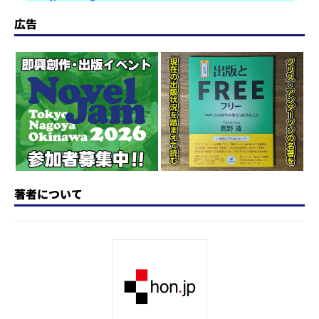
st
e
c
re
e
e
o
s
e
a
n
広告
d
k
b
d
a
o
y
o
s
n
o
k
著者について