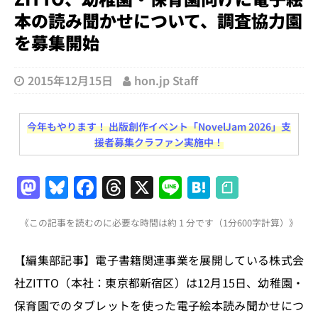
本の読み聞かせについて、調査協力園
を募集開始
2015年12月15日
hon.jp Staff
今年もやります！ 出版創作イベント「NovelJam 2026」支
援者募集クラファン実施中！
M
Bl
F
T
X
Li
H
a
u
a
h
n
at
《この記事を読むのに必要な時間は約 1 分です（1分600字計算）》
st
e
c
re
e
e
o
s
e
a
n
【編集部記事】電子書籍関連事業を展開している株式会
d
k
b
d
a
社ZITTO（本社：東京都新宿区）は12月15日、幼稚園・
o
y
o
s
保育園でのタブレットを使った電子絵本読み聞かせにつ