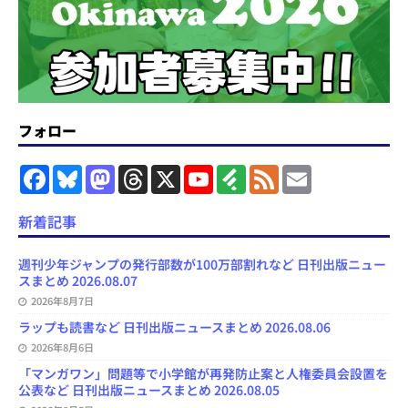
フォロー
F
B
M
T
X
Y
F
F
E
a
l
a
h
o
e
e
m
c
u
s
r
u
e
e
a
e
e
t
e
T
d
d
i
新着記事
b
s
o
a
u
l
l
o
k
d
d
b
y
o
y
o
s
e
週刊少年ジャンプの発行部数が100万部割れなど 日刊出版ニュー
k
n
C
スまとめ 2026.08.07
h
2026年8月7日
a
n
ラップも読書など 日刊出版ニュースまとめ 2026.08.06
n
e
2026年8月6日
l
「マンガワン」問題等で小学館が再発防止案と人権委員会設置を
公表など 日刊出版ニュースまとめ 2026.08.05