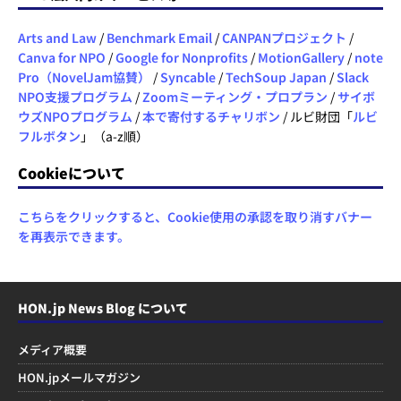
Arts and Law
/
Benchmark Email
/
CANPANプロジェクト
/
Canva for NPO
/
Google for Nonprofits
/
MotionGallery
/
note
Pro（NovelJam協賛）
/
Syncable
/
TechSoup Japan
/
Slack
NPO支援プログラム
/
Zoomミーティング・プロプラン
/
サイボ
ウズNPOプログラム
/
本で寄付するチャリボン
/ ルビ財団「
ルビ
フルボタン
」（a-z順）
Cookieについて
こちらをクリックすると、Cookie使用の承認を取り消すバナー
を再表示できます。
HON.jp News Blog について
メディア概要
HON.jpメールマガジン