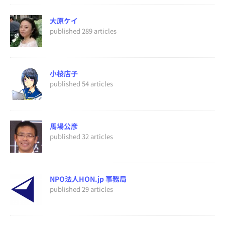
大原ケイ
published 289 articles
小桜店子
published 54 articles
馬場公彦
published 32 articles
NPO法人HON.jp 事務局
published 29 articles