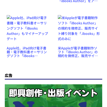
「iBooks Author」をアッ
プデート、iPhone用EPUB
テンプレートも追加
Apple社、iPad向け電子書
米Appleが電子書籍制作ソ
籍・電子教科書オーサリン
フト「iBooks Author」の
グソフト「iBooks
規約を微修正、販売サイト
Author」もマイナーアップ
縛り対象を「.ibooks」形式
デート
のみに
広告