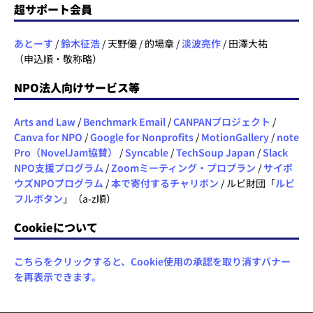
超サポート会員
あとーす
/
鈴木征浩
/ 天野優 / 的場章 /
淡波亮作
/ 田澤大祐
（申込順・敬称略）
NPO法人向けサービス等
Arts and Law
/
Benchmark Email
/
CANPANプロジェクト
/
Canva for NPO
/
Google for Nonprofits
/
MotionGallery
/
note
Pro（NovelJam協賛）
/
Syncable
/
TechSoup Japan
/
Slack
NPO支援プログラム
/
Zoomミーティング・プロプラン
/
サイボ
ウズNPOプログラム
/
本で寄付するチャリボン
/ ルビ財団「
ルビ
フルボタン
」（a-z順）
Cookieについて
こちらをクリックすると、Cookie使用の承認を取り消すバナー
を再表示できます。