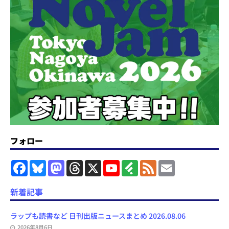
フォロー
F
B
M
T
X
Y
F
F
E
a
l
a
h
o
e
e
m
c
u
s
r
u
e
e
a
e
e
t
e
T
d
d
i
新着記事
b
s
o
a
u
l
l
o
k
d
d
b
y
o
y
o
s
e
ラップも読書など 日刊出版ニュースまとめ 2026.08.06
k
n
C
2026年8月6日