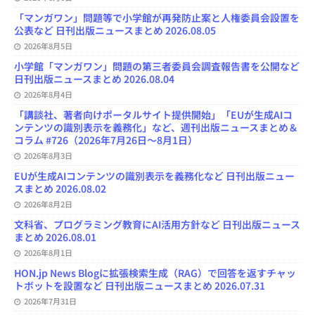
h
a
「マンガワン」問題等で小学館が再発防止案と人権委員会設置を
n
公表など 日刊出版ニュースまとめ 2026.08.05
n
e
2026年8月5日
l
小学館「マンガワン」問題の第三者委員会調査報告書を公開など
日刊出版ニュースまとめ 2026.08.04
2026年8月4日
「講談社、著者向けポータルサイト提供開始」「EUが生成AIコ
ンテンツの識別表示を義務化」など、週刊出版ニュースまとめ＆
コラム #726（2026年7月26日～8月1日）
2026年8月3日
EUが生成AIコンテンツの識別表示を義務化など 日刊出版ニュー
スまとめ 2026.08.02
2026年8月2日
文科省、プログラミング教育にAI活用方針など 日刊出版ニュース
まとめ 2026.08.01
2026年8月1日
HON.jp News Blogに拡張検索生成（RAG）で回答を返すチャッ
トボットを設置など 日刊出版ニュースまとめ 2026.07.31
2026年7月31日