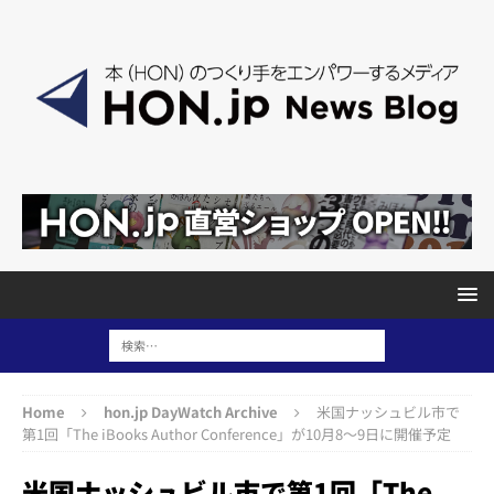
Home
hon.jp DayWatch Archive
米国ナッシュビル市で
第1回「The iBooks Author Conference」が10月8〜9日に開催予定
米国ナッシュビル市で第1回「The