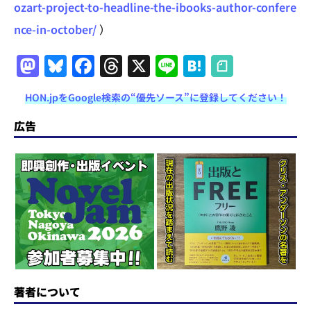
ozart-project-to-headline-the-ibooks-author-confere
nce-in-october/
）
M
Bl
F
T
X
Li
H
a
u
a
h
n
at
HON.jpをGoogle検索の“優先ソース”に登録してください！
st
e
c
re
e
e
o
s
e
a
n
広告
d
k
b
d
a
o
y
o
s
n
o
k
著者について