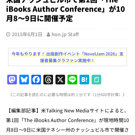
iBooks Author Conference」が10
月8〜9日に開催予定
2015年6月1日
hon.jp Staff
今年もやります！ 出版創作イベント「NovelJam 2026」支
援者募集クラファン実施中！
M
Bl
F
T
X
Li
H
a
u
a
h
n
at
《この記事を読むのに必要な時間は約 1 分です（1分600字計算）》
st
e
c
re
e
e
o
s
e
a
n
【編集部記事】米Talking New Mediaサイトによると、
d
k
b
d
a
第1回「The iBooks Author Conference」が現地時間10
o
y
o
s
月8日〜9日に米国テネシー州のナッシュビル市で開催さ