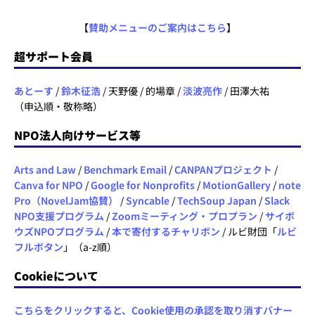
【
賛助メニューのご案内はこちら
】
超サポート会員
あとーす
/
鈴木征浩
/ 天野優 / 的場章 /
淡波亮作
/ 田澤大祐
（申込順・敬称略）
NPO法人向けサービス等
Arts and Law
/
Benchmark Email
/
CANPANプロジェクト
/
Canva for NPO
/
Google for Nonprofits
/
MotionGallery
/
note
Pro（NovelJam協賛）
/
Syncable
/
TechSoup Japan
/
Slack
NPO支援プログラム
/
Zoomミーティング・プロプラン
/
サイボ
ウズNPOプログラム
/
本で寄付するチャリボン
/ ルビ財団「
ルビ
フルボタン
」（a-z順）
Cookieについて
こちらをクリックすると、Cookie使用の承認を取り消すバナー