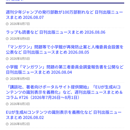
b
s
o
a
u
l
l
o
k
d
d
b
y
o
y
o
s
e
週刊少年ジャンプの発行部数が100万部割れなど 日刊出版ニュー
k
n
C
スまとめ 2026.08.07
h
2026年8月7日
a
n
ラップも読書など 日刊出版ニュースまとめ 2026.08.06
n
e
2026年8月6日
l
「マンガワン」問題等で小学館が再発防止案と人権委員会設置を
公表など 日刊出版ニュースまとめ 2026.08.05
2026年8月5日
小学館「マンガワン」問題の第三者委員会調査報告書を公開など
日刊出版ニュースまとめ 2026.08.04
2026年8月4日
「講談社、著者向けポータルサイト提供開始」「EUが生成AIコ
ンテンツの識別表示を義務化」など、週刊出版ニュースまとめ＆
コラム #726（2026年7月26日～8月1日）
2026年8月3日
EUが生成AIコンテンツの識別表示を義務化など 日刊出版ニュー
スまとめ 2026.08.02
2026年8月2日