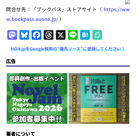
問合せ先：「ブックパス」ストアサイト（
https://ww
w.bookpass.auone.jp/
）
M
Bl
F
T
X
Li
H
a
u
a
h
n
at
HON.jpをGoogle検索の“優先ソース”に登録してください！
st
e
c
re
e
e
o
s
e
a
n
広告
d
k
b
d
a
o
y
o
s
n
o
k
著者について