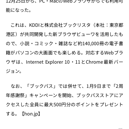
12月25日から、PC・MacのWebブラウザからでも利用可
n
o
能になった。
k
これは、KDDIと株式会社ブックリスタ（本社：東京都
港区）が共同開発した新ブラウザビューワを活用したも
ので、小説・コミック・雑誌など約140,000冊の電子書
籍がパソコンの大画面でも楽しめる。対応するWebブラ
ウザは、Internet Explorer 10・11とChrome最新バー
ジョン。
なお、「ブックパス」では併せて、1月9日まで「2周
年感謝祭」キャンペーンを開始、ブックパスストアにア
クセスした全員に最大500円分のポイントをプレゼント
する。【hon.jp】