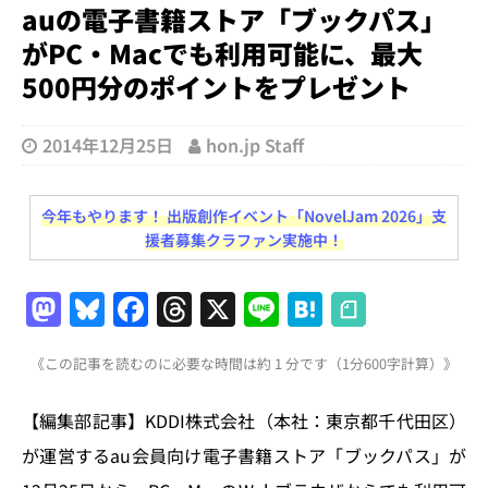
auの電子書籍ストア「ブックパス」
がPC・Macでも利用可能に、最大
500円分のポイントをプレゼント
2014年12月25日
hon.jp Staff
今年もやります！ 出版創作イベント「NovelJam 2026」支
援者募集クラファン実施中！
M
Bl
F
T
X
Li
H
a
u
a
h
n
at
《この記事を読むのに必要な時間は約 1 分です（1分600字計算）》
st
e
c
re
e
e
o
s
e
a
n
【編集部記事】KDDI株式会社（本社：東京都千代田区）
d
k
b
d
a
が運営するau会員向け電子書籍ストア「ブックパス」が
o
y
o
s