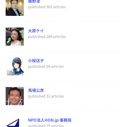
鷹野凌
published 962 articles
大原ケイ
published 289 articles
小桜店子
published 54 articles
馬場公彦
published 32 articles
NPO法人HON.jp 事務局
published 29 articles