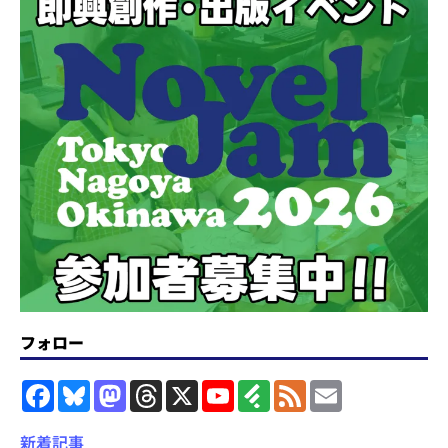
フォロー
F
B
M
T
X
Y
F
F
E
a
l
a
h
o
e
e
m
c
u
s
r
u
e
e
a
e
e
t
e
T
d
d
i
新着記事