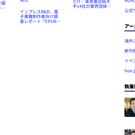
HON
どIT・実用書出版大
け調
手14社が業界団体
子雑
公式
「電子書籍を考える
インプレスR&D、電
報告
出版社の会」を設立
子書籍制作者向け調
査レポート「EPUBに
アー
よる電子出版ビジネ
スソリューション調
査報告書2012」を発
売
海外
新刊
イベ
hon.
執筆