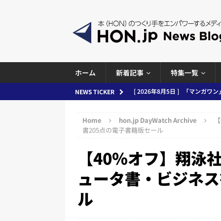
ホーム
新着記事
特集一覧
[ 2026年8月5日 ]
「マンガワン
NEWS TICKER
[ 2026年8月4日 ]
小学館「マン
ースまとめ 2026.08.05
日刊
め 2026.08.04
日刊出版ニュ
Home
hon.jp DayWatch Archive
【
[ 2026年8月3日 ]
「講談社、著
書205点の電子書籍版セール
務化」など、週刊出版ニュースまとめ
【40％オフ】翔泳
とめ＆コラム
ュータ書・ビジネス
[ 2026年8月2日 ]
EUが生成AI
ル
日刊出版ニュースまとめ
[ 2026年8月1日 ]
文科省、プログ