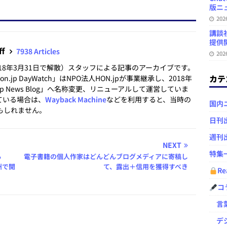
版ニュ
20
講談
提供開
ff
7938 Articles
20
2018年3月31日で解散）スタッフによる記事のアーカイブです。
カテ
.jp DayWatch」はNPO法人HON.jpが事業継承し、2018年
.jp News Blog」へ名称変更、リニューアルして運営していま
ている場合は、
Wayback Machine
などを利用すると、当時の
国内
もしれません。
日刊
週刊
NEXT
特集
る
電子書籍の個人作家はどんどんブログメディアに寄稿し
ナ州で開
て、露出＋信用を獲得すべき
Re
コ
言葉
デジ