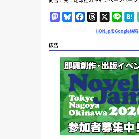
問合せ先：翔泳社のキャンペーンページ
M
Bl
F
T
X
Li
a
u
a
h
n
HON.jpをGoogl
st
e
c
re
e
o
s
e
a
広告
d
k
b
d
o
y
o
s
n
o
k