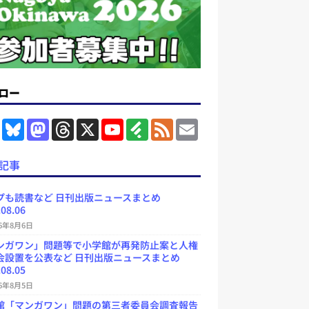
ロー
F
B
M
T
X
Y
F
F
E
a
l
a
h
o
e
e
m
c
u
s
r
u
e
e
a
e
e
t
e
T
d
d
i
記事
b
s
o
a
u
l
l
o
k
d
d
b
y
o
y
o
s
e
プも読書など 日刊出版ニュースまとめ
k
n
C
.08.06
h
a
26年8月6日
n
ンガワン」問題等で小学館が再発防止案と人権
n
e
会設置を公表など 日刊出版ニュースまとめ
l
.08.05
26年8月5日
館「マンガワン」問題の第三者委員会調査報告