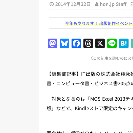
2014年12月22日
hon.jp Staff
日刊出版ニュースまとめ
[ 2026年7月31日 ]
HON.jp 
今年もやります！ 出版創作イベント「N
日刊出版ニュースまとめ 2026.07
[ 2026年7月30日 ]
チャットボ
M
Bl
F
T
X
Li
[ 2026年7月30日 ]
ChatGPT
a
u
a
h
n
刊出版ニュースまとめ
《この記事を読むのに必要
st
e
c
re
e
[ 2026年7月29日 ]
講談社、著
o
s
e
a
【編集部記事】IT出版の株式会社翔泳社
とめ 2026.07.29
日刊出版ニ
d
k
b
d
書・コンピュータ書・ビジネス書205
[ 2026年8月6日 ]
ラップも読書な
o
y
o
s
n
o
対象となるのは「MOS Excel 201
k
版」などで、Kindleストア限定のキャン