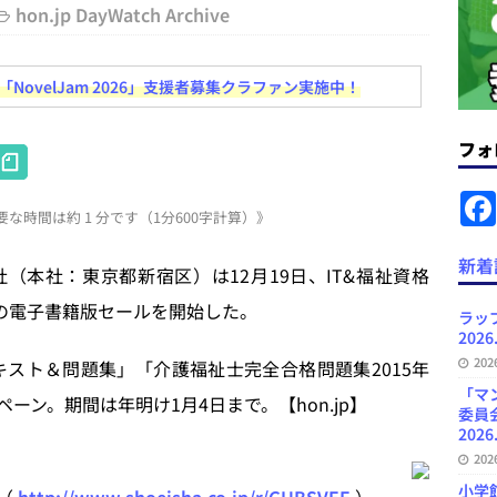
hon.jp DayWatch Archive
News Blogに拡張検索生成（RAG）で回答を返すチャットボットを設置など
ovelJam 2026」支援者募集クラファン実施中！
.31
日刊出版ニュースまとめ
ット（ベータ版）を公開しました
お知らせ
フォ
H
が文体模写を拒否するようになど 日刊出版ニュースまとめ 2026.07.30
日
at
な時間は約 1 分です（1分600字計算）》
e
者向けポータルサイト・プラスコネクト提供開始など 日刊出版ニュースま
n
新着
（本社：東京都新宿区）は12月19日、IT&福祉資格
ュースまとめ
a
点の電子書籍版セールを開始した。
ど 日刊出版ニュースまとめ 2026.08.06
日刊出版ニュースまとめ
ラッ
2026
20
3テキスト＆問題集」「介護福祉士完全合格問題集2015年
「マ
ペーン。期間は年明け1月4日まで。【hon.jp】
委員
2026
20
小学