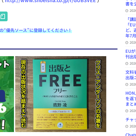
（
http://www.shoeisha.co.jp/r/GUBSVEE
）
書を公
20
H
「講
at
「E
e検索の“優先ソース”に登録してください！
ど、
e
年7月
n
20
EU
a
刊出版
20
文科
出版ニ
20
HON
を返
まとめ 
20
チャ
20
Ch