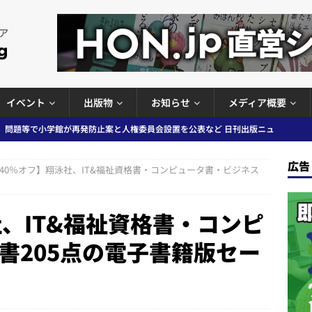
イベント
出版物
お知らせ
メディア概要
」問題等で小学館が再発防止案と人権委員会設置を公表など 日刊出版ニュ
ガワン」問題の第三者委員会調査報告書を公開など 日刊出版ニュースまと
出版ニュースまとめ
ースまとめ
広告
40％オフ】翔泳社、IT&福祉資格書・コンピュータ書・ビジネス
者向けポータルサイト提供開始」「EUが生成AIコンテンツの識別表示を義
＆コラム #726（2026年7月26日～8月1日）
週刊出版ニュースま
社、IT&福祉資格書・コンピ
書205点の電子書籍版セー
コンテンツの識別表示を義務化など 日刊出版ニュースまとめ 2026.08.02
ラミング教育にAI活用方針など 日刊出版ニュースまとめ 2026.08.01