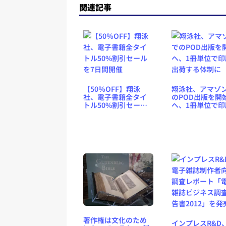
関連記事
【50％OFF】翔泳
翔泳社、アマゾ
社、電子書籍全タイ
のPOD出版を開
トル50%割引セール
へ、1冊単位で印
を7日間開催
出荷する体制に
著作権は文化のため
インプレスR&D