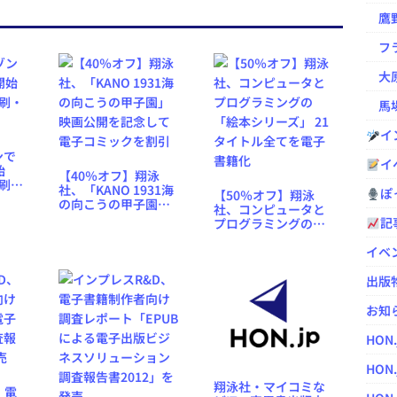
鷹野凌の
フラ
大原
馬場
イ
ンで
イ
始
【40％オフ】翔泳
刷・
社、「KANO 1931海
ぽっ
【50％オフ】翔泳
の向こうの甲子園」
社、コンピュータと
映画公開を記念して
記
プログラミングの
電子コミックを割引
「絵本シリーズ」 21
タイトル全てを電子
イベ
書籍化
出版
お知
HON
HON.
翔泳社・マイコミな
、電