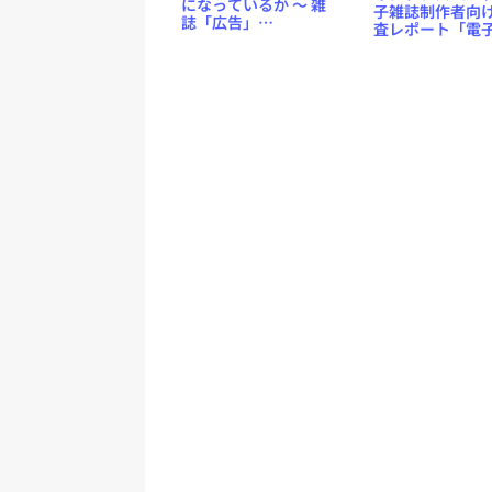
になっているか ～ 雑
子雑誌制作者向
誌「広告」
査レポート「電
Vol.414（3月26日発
誌ビジネス調査
売）より
書2012」を発売