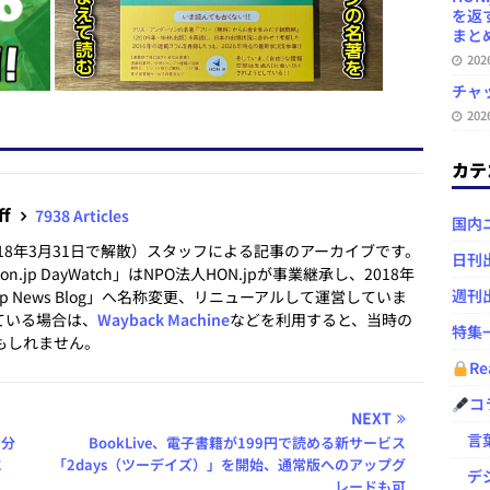
を返
まとめ 
20
チャ
20
カテ
ff
7938 Articles
国内
2018年3月31日で解散）スタッフによる記事のアーカイブです。
日刊
.jp DayWatch」はNPO法人HON.jpが事業継承し、2018年
週刊
.jp News Blog」へ名称変更、リニューアルして運営していま
ている場合は、
Wayback Machine
などを利用すると、当時の
特集
もしれません。
Re
コ
NEXT
言葉
と分
BookLive、電子書籍が199円で読める新サービス
に
「2days（ツーデイズ）」を開始、通常版へのアップグ
デジ
レードも可