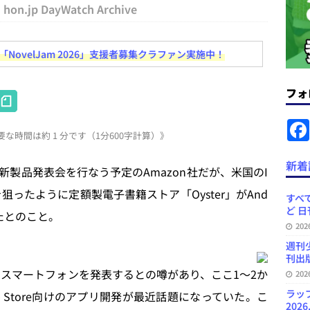
コンテンツの識別表示を義務化など 日刊出版ニュースまとめ 2026.08.02
hon.jp DayWatch Archive
ovelJam 2026」支援者募集クラファン実施中！
ラミング教育にAI活用方針など 日刊出版ニュースまとめ 2026.08.01
フォ
H
News Blogに拡張検索生成（RAG）で回答を返すチャットボットを設置など
at
.31
日刊出版ニュースまとめ
な時間は約 1 分です（1分600字計算）》
e
ット（ベータ版）を公開しました
お知らせ
n
新着
製品発表会を行なう予定のAmazon社だが、米国のI
訳・集英社「MANGA MILLION」など 日刊出版ニュースまとめ
a
れを狙ったように定額製電子書籍ストア「Oyster」がAnd
スまとめ
すべて
ど 日
スしたとのこと。
プの発行部数が100万部割れなど 日刊出版ニュースまとめ 2026.08.07
20
週刊
刊出版
OSのスマートフォンを発表するとの噂があり、ここ1〜2か
20
ラッ
p Store向けのアプリ開発が最近話題になっていた。こ
2026