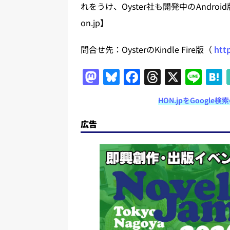
れをうけ、Oyster社も開発中のAndroid
on.jp】
問合せ先：OysterのKindle Fire版（
htt
M
Bl
F
T
X
Li
a
u
a
h
n
HON.jpをGoogl
st
e
c
re
e
o
s
e
a
広告
d
k
b
d
o
y
o
s
n
o
k