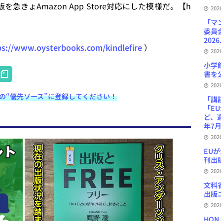
版を急きょAmazon App Store対応にした模様だ。【h
20
「マ
委員
2026
ps://www.oysterbooks.com/kindlefire
）
20
小学
H
書を公
at
20
e検索の“優先ソース”に登録してください！
e
「講
「E
n
ど、
年7月
a
20
EU
刊出版
20
文科
出版ニ
20
HON