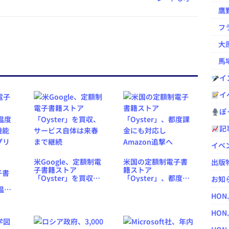
鷹野凌の
フラ
大原
馬場
イ
イ
ぽっ
記
イベ
米Google、定額制電
米国の定額制電子書
出版
子書籍ストア
籍ストア
子書
「Oyster」を買収、
「Oyster」、都度課
お知
サービス自体は来春
金にも対応し
温度
まで継続
Amazon追撃へ
HON
機能
プリ
HON.