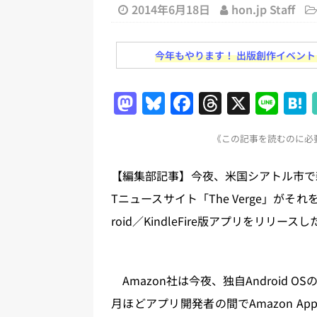
[ 2026年8月2日 ]
EUが生成AI
2014年6月18日
hon.jp Staff
日刊出版ニュースまとめ
今年もやります！ 出版創作イベント「N
[ 2026年8月1日 ]
文科省、プログ
日刊出版ニュースまとめ
M
Bl
F
T
X
Li
[ 2026年7月31日 ]
HON.jp 
a
u
a
h
n
日刊出版ニュースまとめ 2026.07
《この記事を読むのに必要
st
e
c
re
e
[ 2026年7月30日 ]
チャットボ
o
s
e
a
【編集部記事】今夜、米国シアトル市で新
[ 2026年8月8日 ]
すべてプロの翻
d
k
b
d
Tニュースサイト「The Verge」がそ
2026.08.08
日刊出版ニュー
o
y
o
s
roid／KindleFire版アプリをリリー
[ 2026年8月7日 ]
週刊少年ジャン
n
o
日刊出版ニュースまとめ
k
Amazon社は今夜、独自Android 
月ほどアプリ開発者の間でAmazon Ap