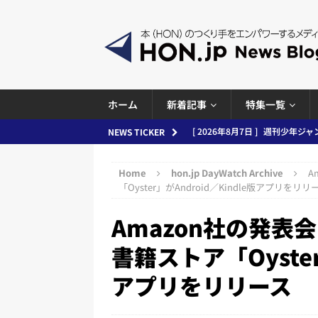
ホーム
新着記事
特集一覧
[ 2026年8月6日 ]
ラップも読書な
NEWS TICKER
[ 2026年8月5日 ]
「マンガワン
Home
hon.jp DayWatch Archive
A
ースまとめ 2026.08.05
日刊
「Oyster」がAndroid／Kindle版アプリをリリ
[ 2026年8月4日 ]
小学館「マン
Amazon社の発
め 2026.08.04
日刊出版ニュ
書籍ストア「Oyster
[ 2026年8月3日 ]
「講談社、著
アプリをリリース
務化」など、週刊出版ニュースまとめ
とめ＆コラム