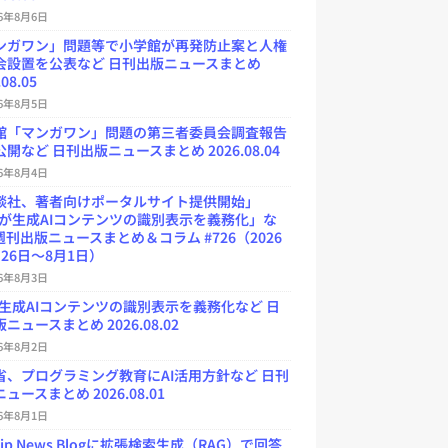
26年8月6日
ンガワン」問題等で小学館が再発防止案と人権
会設置を公表など 日刊出版ニュースまとめ
.08.05
26年8月5日
館「マンガワン」問題の第三者委員会調査報告
開など 日刊出版ニュースまとめ 2026.08.04
26年8月4日
談社、著者向けポータルサイト提供開始」
Uが生成AIコンテンツの識別表示を義務化」な
週刊出版ニュースまとめ＆コラム #726（2026
26日～8月1日）
26年8月3日
が生成AIコンテンツの識別表示を義務化など 日
ニュースまとめ 2026.08.02
26年8月2日
省、プログラミング教育にAI活用方針など 日刊
ュースまとめ 2026.08.01
26年8月1日
.jp News Blogに拡張検索生成（RAG）で回答