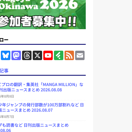
ロー
F
B
M
T
X
Y
F
F
E
a
l
a
h
o
e
e
m
c
u
s
r
u
e
e
a
e
e
t
e
T
d
d
i
記事
b
s
o
a
u
l
l
o
k
d
d
b
y
o
y
o
s
e
プロの翻訳・集英社「MANGA MILLION」な
k
n
C
刊出版ニュースまとめ 2026.08.08
h
a
26年8月8日
n
少年ジャンプの発行部数が100万部割れなど 日
n
e
ニュースまとめ 2026.08.07
l
26年8月7日
プも読書など 日刊出版ニュースまとめ
.08.06