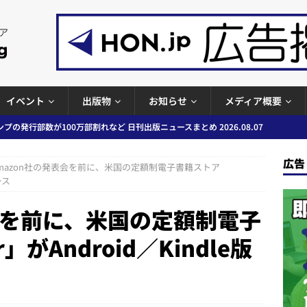
イベント
出版物
お知らせ
メディア概要
ど 日刊出版ニュースまとめ 2026.08.06
日刊出版ニュースまとめ
」問題等で小学館が再発防止案と人権委員会設置を公表など 日刊出版ニュ
広告
mazon社の発表会を前に、米国の定額制電子書籍ストア
出版ニュースまとめ
ース
ガワン」問題の第三者委員会調査報告書を公開など 日刊出版ニュースまと
表会を前に、米国の定額制電子
ースまとめ
」がAndroid／Kindle版
者向けポータルサイト提供開始」「EUが生成AIコンテンツの識別表示を義
＆コラム #726（2026年7月26日～8月1日）
週刊出版ニュースま