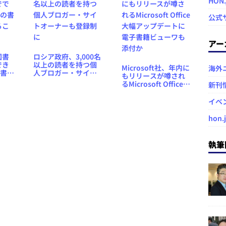
HON
公式
アー
図書
ロシア政府、3,000名
でき
以上の読者を持つ個
Microsoft社、年内に
海外
の書籍
人ブロガー・サイト
もリリースが噂され
こと
オーナーも登録制に
るMicrosoft Office大
新刊
幅アップデートに電
子書籍ビューワも添
イベ
付か
hon.
執筆