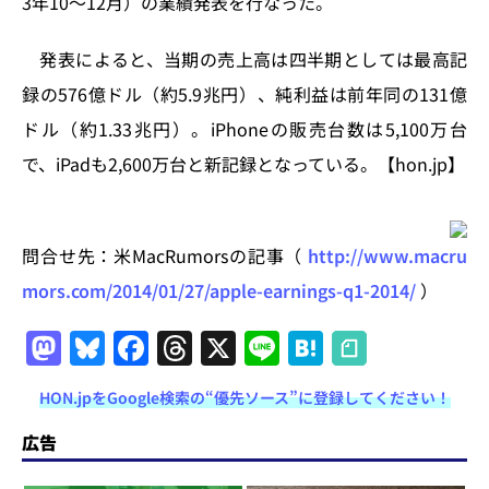
3年10〜12月）の業績発表を行なった。
n
o
k
発表によると、当期の売上高は四半期としては最高記
録の576億ドル（約5.9兆円）、純利益は前年同の131億
ドル（約1.33兆円）。iPhoneの販売台数は5,100万台
で、iPadも2,600万台と新記録となっている。【hon.jp】
問合せ先：米MacRumorsの記事（
http://www.macru
mors.com/2014/01/27/apple-earnings-q1-2014/
）
M
Bl
F
T
X
Li
H
a
u
a
h
n
at
HON.jpをGoogle検索の“優先ソース”に登録してください！
st
e
c
re
e
e
o
s
e
a
n
広告
d
k
b
d
a