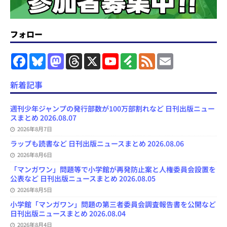
フォロー
F
B
M
T
X
Y
F
F
E
a
l
a
h
o
e
e
m
c
u
s
r
u
e
e
a
e
e
t
e
T
d
d
i
新着記事
b
s
o
a
u
l
l
o
k
d
d
b
y
o
y
o
s
e
週刊少年ジャンプの発行部数が100万部割れなど 日刊出版ニュー
k
n
C
スまとめ 2026.08.07
h
2026年8月7日
a
n
ラップも読書など 日刊出版ニュースまとめ 2026.08.06
n
e
2026年8月6日
l
「マンガワン」問題等で小学館が再発防止案と人権委員会設置を
公表など 日刊出版ニュースまとめ 2026.08.05
2026年8月5日
小学館「マンガワン」問題の第三者委員会調査報告書を公開など
日刊出版ニュースまとめ 2026.08.04
2026年8月4日