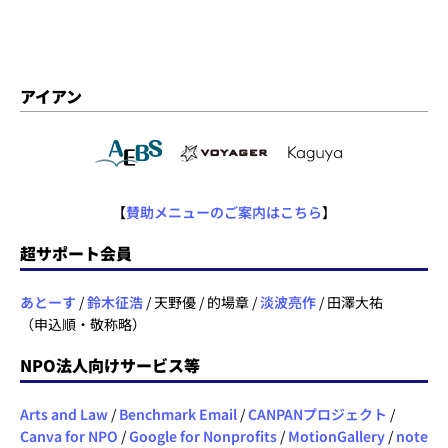
アイアン
【
賛助メニューのご案内はこちら
】
超サポート会員
あとーす
/
鈴木征浩
/ 天野優 / 的場章 /
淡波亮作
/ 田澤大祐
（申込順・敬称略）
NPO法人向けサービス等
Arts and Law
/
Benchmark Email
/
CANPANプロジェクト
/
Canva for NPO
/
Google for Nonprofits
/
MotionGallery
/
note