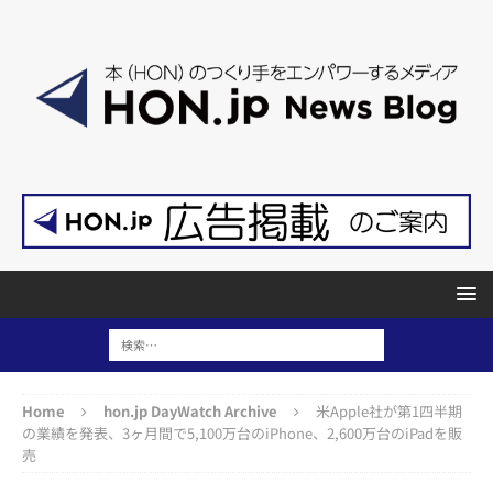
Home
hon.jp DayWatch Archive
米Apple社が第1四半期
の業績を発表、3ヶ月間で5,100万台のiPhone、2,600万台のiPadを販
売