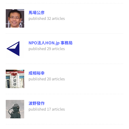
馬場公彦
published 32 articles
NPO法人HON.jp 事務局
published 29 articles
成相裕幸
published 20 articles
波野發作
published 17 articles