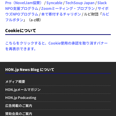
Pro（NovelJam協賛）
/
Syncable
/
TechSoup Japan
/
Slack
NPO支援プログラム
/
Zoomミーティング・プロプラン
/
サイボ
ウズNPOプログラム
/
本で寄付するチャリボン
/ ルビ財団「
ルビ
フルボタン
」（a-z順）
Cookieについて
こちらをクリックすると、Cookie使用の承認を取り消すバナー
を再表示できます。
HON.jp News Blog について
メディア概要
HON.jpメールマガジン
HON.jp Podcasting
広告掲載のご案内
賛助会員のご案内