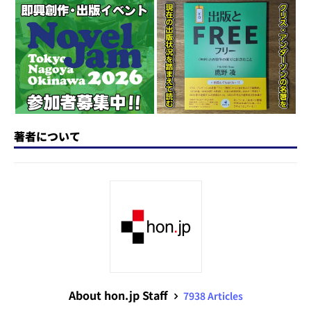
o
y
o
s
n
o
k
著者について
About hon.jp Staff
7938 Articles