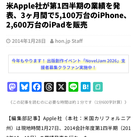
米Apple社が第1四半期の業績を発
表、3ヶ月間で5,100万台のiPhone、
2,600万台のiPadを販売
2014年1月28日
hon.jp Staff
今年もやります！ 出版創作イベント「NovelJam 2026」支
援者募集クラファン実施中！
M
Bl
F
T
X
Li
H
a
u
a
h
n
at
《この記事を読むのに必要な時間は約 1 分です（1分600字計算）》
st
e
c
re
e
e
o
s
e
a
n
【編集部記事】Apple社（本社：米国カリフォルニア
d
k
b
d
a
州）は現地時間1月27日、2014会計年度第1四半期（201
o
y
o
s