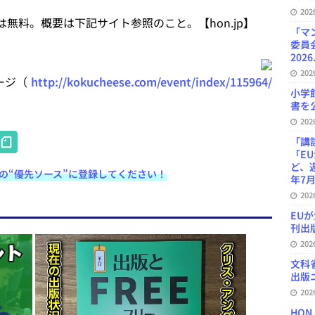
20
社は無料。概要は下記サイト参照のこと。【hon.jp】
「マ
委員
2026
20
ージ（
http://kokucheese.com/event/index/115964/
小学
書を公
20
H
「講
「E
at
ど、
e検索の“優先ソース”に登録してください！
e
年7月
20
n
EU
a
刊出版
20
文科
出版ニ
20
HON