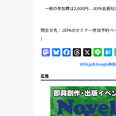
一般の参加費は2,000円、JEPA会員
問合せ先：JEPAのセミナー参加予約ペ
）
M
Bl
F
T
X
Li
a
u
a
h
n
HON.jpをGoogl
st
e
c
re
e
o
s
e
a
広告
d
k
b
d
o
y
o
s
n
o
k