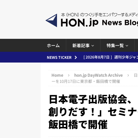
ホーム
新着記事
特集一覧
[ 2026年8月6日 ]
ラップも読書な
NEWS TICKER
[ 2026年8月5日 ]
「マンガワン
Home
hon.jp DayWatch Archive
日
ースまとめ 2026.08.05
日刊
ーを10月17日に東京都・飯田橋で開催
[ 2026年8月4日 ]
小学館「マン
日本電子出版協会、
め 2026.08.04
日刊出版ニュ
創りだす！」セミナ
[ 2026年8月3日 ]
「講談社、著
飯田橋で開催
務化」など、週刊出版ニュースまとめ
とめ＆コラム