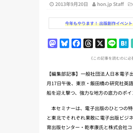
[ 2026年8月2日 ]
EUが生成AI
2013年9月20日
hon.jp Staff
日刊出版ニュースまとめ
今年もやります！ 出版創作イベント「N
[ 2026年8月1日 ]
文科省、プログ
日刊出版ニュースまとめ
M
Bl
F
T
X
Li
[ 2026年7月31日 ]
HON.jp 
a
u
a
h
n
日刊出版ニュースまとめ 2026.07
《この記事を読むのに必要
st
e
c
re
e
[ 2026年7月30日 ]
チャットボ
o
s
e
a
【編集部記事】一般社団法人日本電子出
[ 2026年8月8日 ]
すべてプロの翻
d
k
b
d
月17日午後、東京・飯田橋の研究社英
2026.08.08
日刊出版ニュー
o
y
o
s
船を迎え撃つ、強力な地方の底力のポイ
[ 2026年8月7日 ]
週刊少年ジャン
n
o
日刊出版ニュースまとめ
k
本セミナーは、電子出版のひとつの特
と東北でそれぞれ果敢に電子出版ビジネ
育出版センター・乾孝康氏と株式会社コ