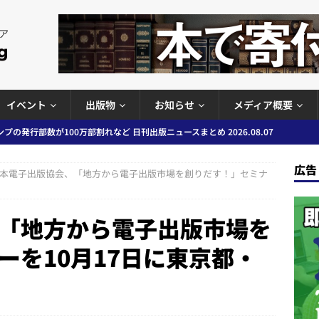
イベント
出版物
お知らせ
メディア概要
ど 日刊出版ニュースまとめ 2026.08.06
日刊出版ニュースまとめ
」問題等で小学館が再発防止案と人権委員会設置を公表など 日刊出版ニュ
広告
本電子出版協会、「地方から電子出版市場を創りだす！」セミナ
出版ニュースまとめ
ガワン」問題の第三者委員会調査報告書を公開など 日刊出版ニュースまと
「地方から電子出版市場を
ースまとめ
ーを10月17日に東京都・
者向けポータルサイト提供開始」「EUが生成AIコンテンツの識別表示を義
＆コラム #726（2026年7月26日～8月1日）
週刊出版ニュースま