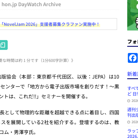
コンテンツの識別表示を義務化など 日刊出版ニュースまとめ 2026.08.02
hon.jp DayWatch Archive
ovelJam 2026」支援者募集クラファン実施中！
ラミング教育にAI活用方針など 日刊出版ニュースまとめ 2026.08.01
フォ
H
News Blogに拡張検索生成（RAG）で回答を返すチャットボットを設置など
at
.31
日刊出版ニュースまとめ
な時間は約 1 分です（1分600字計算）》
e
ット（ベータ版）を公開しました
お知らせ
n
新着
版協会（本部：東京都千代田区、以後：JEPA）は10
訳・集英社「MANGA MILLION」など 日刊出版ニュースまとめ
a
語センターで「地方から電子出版市場を創りだす！〜黒
スまとめ
すべて
ど 日
ントは、これだ!!」セミナーを開催する。
プの発行部数が100万部割れなど 日刊出版ニュースまとめ 2026.08.07
20
週刊
長として物理的な距離を超越できる点に着目し、四国
刊出版
スを展開している2社を紹介する。登壇するのは、教
20
ラッ
コム・男澤亨氏。
2026