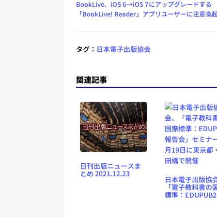
BookLive、iOS 6→iOS 7にアップグレードする
「BookLive! Reader」アプリユーザーに注意喚
タグ：
日本電子出版協会
関連記事
日刊出版ニュースま
とめ 2021.12.23
日本電子出版協
「電子教科書の
標準：EDUPUB
会」セミナーを2
日に東京都・飯