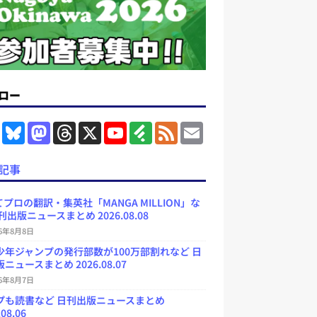
ロー
F
B
M
T
X
Y
F
F
E
a
l
a
h
o
e
e
m
c
u
s
r
u
e
e
a
e
e
t
e
T
d
d
i
記事
b
s
o
a
u
l
l
o
k
d
d
b
y
o
y
o
s
e
プロの翻訳・集英社「MANGA MILLION」な
k
n
C
刊出版ニュースまとめ 2026.08.08
h
a
26年8月8日
n
少年ジャンプの発行部数が100万部割れなど 日
n
e
ニュースまとめ 2026.08.07
l
26年8月7日
プも読書など 日刊出版ニュースまとめ
.08.06