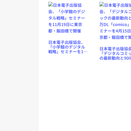
で開催
日本電子出版協会、
「小学館のデジタル
日本電子出版協
戦略」セミナーを11
「デジタルコミ
月19日に東京都・飯
の最新動向と90
田橋で開催
DL「comico」
ナーを4月15日
都・飯田橋で開