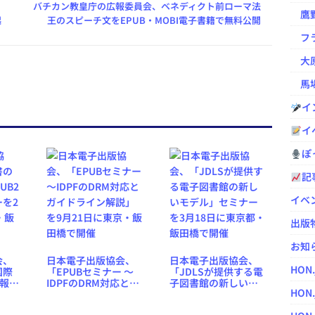
バチカン教皇庁の広報委員会、ベネディクト前ローマ法
鷹野凌の
起
王のスピーチ文をEPUB・MOBI電子書籍で無料公開
フラ
大原
馬場
イ
イ
ぽっ
記
イベ
出版
お知
会、
日本電子出版協会、
日本電子出版協会、
HON
国際
「EPUBセミナー 〜
「JDLSが提供する電
2報告
IDPFのDRM対応とガ
子図書館の新しいモ
HON.
月19
イドライン解説」を9
デル」セミナーを3月
田橋
月21日に東京・飯田
18日に東京都・飯田