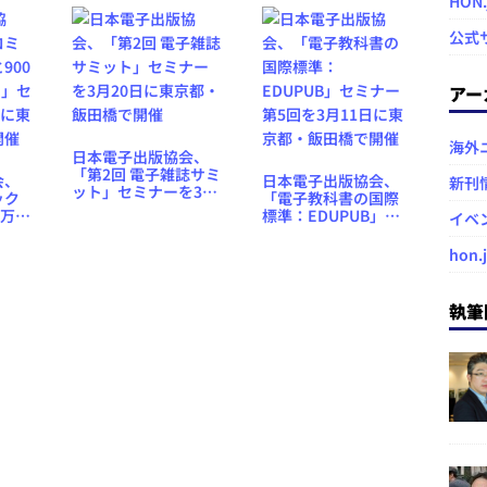
HON
橋で開催
橋で開催
公式
アー
海外
日本電子出版協会、
「第2回 電子雑誌サミ
会、
日本電子出版協会、
新刊
ット」セミナーを3月
ック
「電子教科書の国際
20日に東京都・飯田
0万
標準：EDUPUB」セ
イベ
橋で開催
」セミ
ミナー第5回を3月11
に東京
日に東京都・飯田橋
hon.
催
で開催
執筆