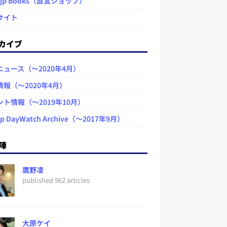
.jp Books（直営ショップ）
サイト
カイブ
ニュース（～2020年4月）
情報（～2020年4月）
ント情報（～2019年10月）
jp DayWatch Archive（～2017年9月）
陣
鷹野凌
published 962 articles
大原ケイ