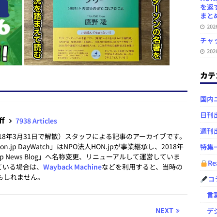
を返
まとめ 
20
チャ
20
カテ
国内
日刊
ff
7938 Articles
週刊
2018年3月31日で解散）スタッフによる記事のアーカイブです。
.jp DayWatch」はNPO法人HON.jpが事業継承し、2018年
特集
.jp News Blog」へ名称変更、リニューアルして運営していま
Re
ている場合は、
Wayback Machine
などを利用すると、当時の
もしれません。
コ
言葉
NEXT
デジ