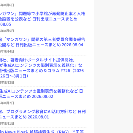
26年8月6日
ンガワン」問題等で小学館が再発防止案と人権
会設置を公表など 日刊出版ニュースまとめ
.08.05
26年8月5日
館「マンガワン」問題の第三者委員会調査報告
開など 日刊出版ニュースまとめ 2026.08.04
26年8月4日
談社、著者向けポータルサイト提供開始」
Uが生成AIコンテンツの識別表示を義務化」な
週刊出版ニュースまとめ＆コラム #726（2026
26日～8月1日）
26年8月3日
が生成AIコンテンツの識別表示を義務化など 日
ニュースまとめ 2026.08.02
26年8月2日
省、プログラミング教育にAI活用方針など 日刊
ュースまとめ 2026.08.01
26年8月1日
.jp News Blogに拡張検索生成（RAG）で回答