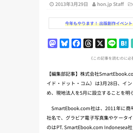
日刊出版ニュースまとめ
2013年3月29日
hon.jp Staff
[ 2026年7月31日 ]
HON.jp 
今年もやります！ 出版創作イベント「N
日刊出版ニュースまとめ 2026.07
[ 2026年7月30日 ]
チャットボ
M
Bl
F
T
X
Li
[ 2026年7月30日 ]
ChatGPT
a
u
a
h
n
刊出版ニュースまとめ
《この記事を読むのに必要
st
e
c
re
e
[ 2026年7月29日 ]
講談社、著
o
s
e
a
【編集部記事】株式会社SmartEboo
とめ 2026.07.29
日刊出版ニ
d
k
b
d
イド・ドット・コム）は3月28日、イ
[ 2026年8月6日 ]
ラップも読書な
o
y
o
s
め、現地法人を5月に設立することを明
[ 2026年8月5日 ]
「マンガワン
n
o
ースまとめ 2026.08.05
日刊
k
SmartEbook.com社は、201
社名で、グラビア電子写真集やケータイ
のはPT. SmartEbook.com In