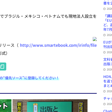
書を公
20
でブラジル・メキシコ・ベトナムでも現地法人設立を
「講
「E
ど、
年7月
20
EU
レスリリース（
http://www.smartebook.com/irinfo/file
刊出版
形式）
20
文科
H
出版ニ
20
at
HON
e検索の“優先ソース”に登録してください！
e
を返
まとめ 
n
20
a
チャ
20
Ch