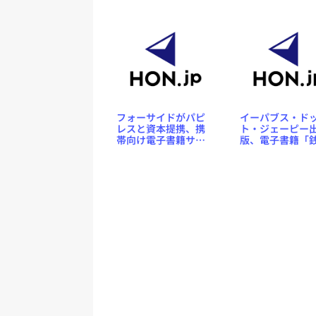
へ、一般からも作品
に商号変更
を募集
フォーサイドがパピ
イーパブス・ド
レスと資本提携、携
ト・ジェーピー
帯向け電子書籍サー
版、電子書籍「
ビスへ参入
平次捕物控」を
Espresso Book
Machineでオン
ンド出版開始