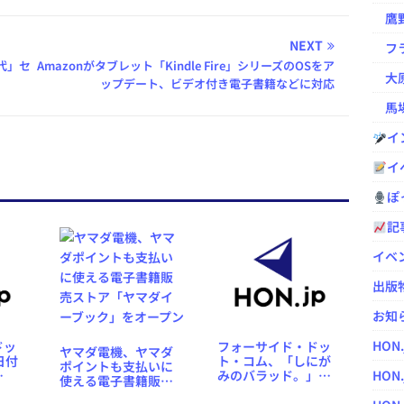
鷹野凌の
NEXT
フラ
代」セ
Amazonがタブレット「Kindle Fire」シリーズのOSをア
大原
ップデート、ビデオ付き電子書籍などに対応
馬場
イ
イ
ぽっ
記
イベ
出版
お知
HON
ドッ
フォーサイド・ドッ
ヤマダ電機、ヤマダ
日付
ト・コム、「しにが
ポイントも支払いに
みのバラッド。」の
HON.
使える電子書籍販売
om」
フィルムコミックを
ストア「ヤマダイー