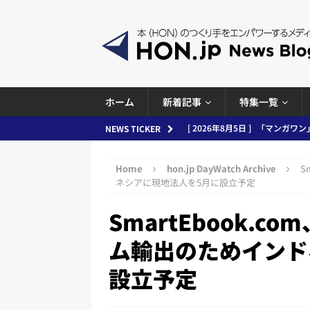
ホーム
新着記事
特集一覧
[ 2026年8月4日 ]
小学館「マン
NEWS TICKER
め 2026.08.04
日刊出版ニュ
Home
hon.jp DayWatch Archive
S
[ 2026年8月3日 ]
「講談社、著
ネシアに現地法人を5月に設立予定
務化」など、週刊出版ニュースまとめ
SmartEbook.
とめ＆コラム
ム輸出のためインド
[ 2026年8月2日 ]
EUが生成AI
設立予定
日刊出版ニュースまとめ
[ 2026年8月1日 ]
文科省、プログ