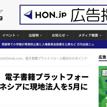
イベント
出版物
お知らせ
メディア概要
ガワン」問題の第三者委員会調査報告書を公開など 日刊出版ニュースまと
ースまとめ
広告
martEbook.com、電子書籍プラットフォーム輸出のためインド
者向けポータルサイト提供開始」「EUが生成AIコンテンツの識別表示を義
＆コラム #726（2026年7月26日～8月1日）
週刊出版ニュースま
com、電子書籍プラットフォー
ネシアに現地法人を5月に
コンテンツの識別表示を義務化など 日刊出版ニュースまとめ 2026.08.02
ラミング教育にAI活用方針など 日刊出版ニュースまとめ 2026.08.01