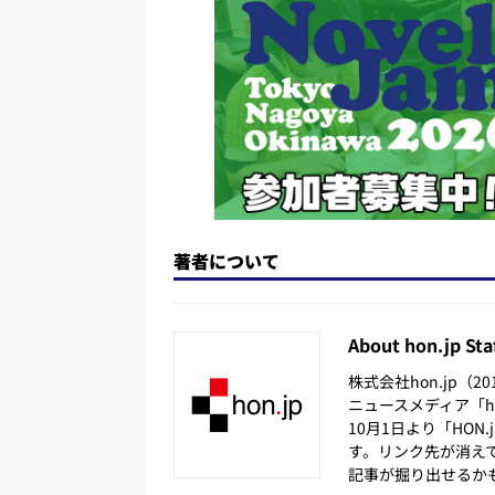
n
o
k
著者について
About hon.jp Sta
株式会社hon.jp（
ニュースメディア「hon
10月1日より「HON
す。リンク先が消え
記事が掘り出せるか