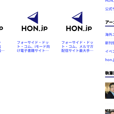
配信
HON
ブック」をオープン
公式
アー
海外
ッ
フォーサイド・ドッ
フォーサイド・ドッ
新刊
出
ト・コム、iモード向
ト・コム、メルマガ
銭形
け電子書籍サイト「i
配信サイト最大手
イベ
ラブコミック」に“自
「まぐまぐ」と電子
炊”データのアップロ
書籍化で事業提携
hon.
デマ
ード機能を追加
執筆