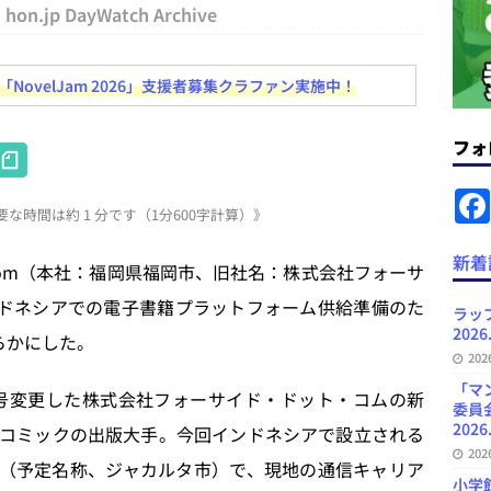
hon.jp DayWatch Archive
News Blogに拡張検索生成（RAG）で回答を返すチャットボットを設置など
ovelJam 2026」支援者募集クラファン実施中！
.31
日刊出版ニュースまとめ
ット（ベータ版）を公開しました
お知らせ
フォ
H
が文体模写を拒否するようになど 日刊出版ニュースまとめ 2026.07.30
日
at
な時間は約 1 分です（1分600字計算）》
e
者向けポータルサイト・プラスコネクト提供開始など 日刊出版ニュースま
n
新着
k.com（本社：福岡県福岡市、旧社名：株式会社フォーサ
ュースまとめ
a
ンドネシアでの電子書籍プラットフォーム供給準備のた
ど 日刊出版ニュースまとめ 2026.08.06
日刊出版ニュースまとめ
ラッ
2026
らかにした。
」問題等で小学館が再発防止案と人権委員会設置を公表など 日刊出版ニュ
20
出版ニュースまとめ
「マ
1年に商号変更した株式会社フォーサイド・ドット・コムの新
委員
2026
コミックの出版大手。今回インドネシアで設立される
20
donesea社（予定名称、ジャカルタ市）で、現地の通信キャリア
小学