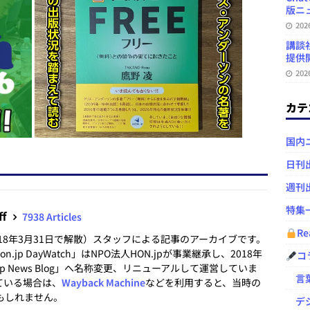
版ニュ
20
講談
提供開
20
カテ
国内
日刊
週刊
特集
ff
7938 Articles
Re
2018年3月31日で解散）スタッフによる記事のアーカイブです。
.jp DayWatch」はNPO法人HON.jpが事業継承し、2018年
コ
.jp News Blog」へ名称変更、リニューアルして運営していま
言葉
ている場合は、
Wayback Machine
などを利用すると、当時の
もしれません。
デジ