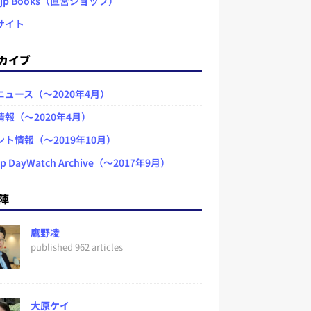
.jp Books（直営ショップ）
サイト
カイブ
ニュース（～2020年4月）
情報（～2020年4月）
ント情報（～2019年10月）
jp DayWatch Archive（～2017年9月）
陣
鷹野凌
published 962 articles
大原ケイ