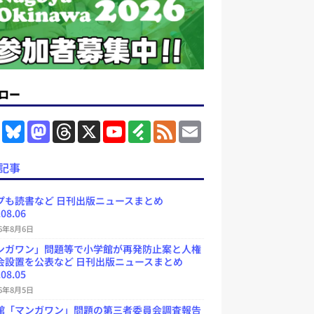
ロー
F
B
M
T
X
Y
F
F
E
a
l
a
h
o
e
e
m
c
u
s
r
u
e
e
a
e
e
t
e
T
d
d
i
記事
b
s
o
a
u
l
l
o
k
d
d
b
y
o
y
o
s
e
プも読書など 日刊出版ニュースまとめ
k
n
C
.08.06
h
a
26年8月6日
n
ンガワン」問題等で小学館が再発防止案と人権
n
e
会設置を公表など 日刊出版ニュースまとめ
l
.08.05
26年8月5日
館「マンガワン」問題の第三者委員会調査報告