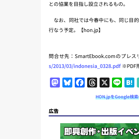
との協業を目指し設立されるもの。
なお、同社では今春中にも、同じ目的
行なう予定。【hon.jp】
問合せ先：SmartEbook.comのプ
s/2013/03/indonesia_0328.pdf
※PDF
M
Bl
F
T
X
Li
a
u
a
h
n
HON.jpをGoogl
st
e
c
re
e
o
s
e
a
広告
d
k
b
d
o
y
o
s