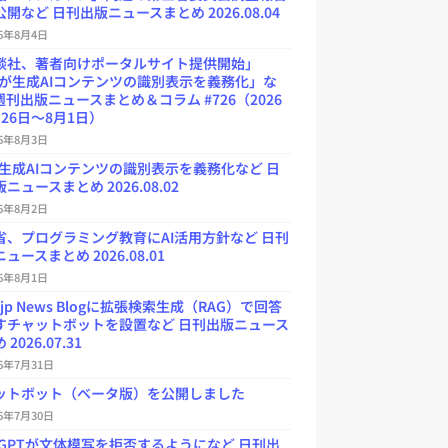
開など 日刊出版ニュースまとめ 2026.08.04
26年8月4日
談社、著者向けポータルサイト提供開始」
Uが生成AIコンテンツの識別表示を義務化」な
週刊出版ニュースまとめ＆コラム #726（2026
26日～8月1日）
26年8月3日
が生成AIコンテンツの識別表示を義務化など 日
ニュースまとめ 2026.08.02
26年8月2日
省、プログラミング教育にAI活用方針など 日刊
ュースまとめ 2026.08.01
26年8月1日
.jp News Blogに拡張検索生成（RAG）で回答
すチャットボットを設置など 日刊出版ニュース
2026.07.31
26年7月31日
ットボット（ベータ版）を公開しました
26年7月30日
atGPTが文体模写を拒否するようになど 日刊出