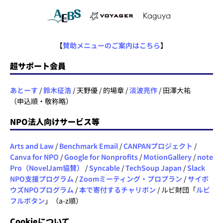
【
賛助メニューのご案内はこちら
】
超サポート会員
あとーす
/
鈴木征浩
/ 天野優 / 的場章 /
淡波亮作
/ 田澤大祐
（申込順・敬称略）
NPO法人向けサービス等
Arts and Law
/
Benchmark Email
/
CANPANプロジェクト
/
Canva for NPO
/
Google for Nonprofits
/
MotionGallery
/
note
Pro（NovelJam協賛）
/
Syncable
/
TechSoup Japan
/
Slack
NPO支援プログラム
/
Zoomミーティング・プロプラン
/
サイボ
ウズNPOプログラム
/
本で寄付するチャリボン
/ ルビ財団「
ルビ
フルボタン
」（a-z順）
Cookieについて