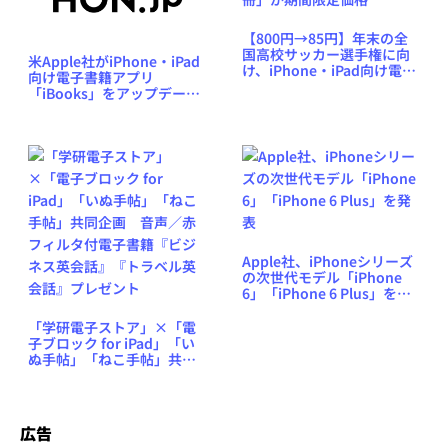
【800円→85円】年末の全
国高校サッカー選手権に向
米Apple社がiPhone・iPad
け、iPhone・iPad向け電子
向け電子書籍アプリ
書籍アプリ「ゲキサカ別
「iBooks」をアップデー
冊」が期間限定価格
ト、音声／ビデオ混在作品
も正式サポート
Apple社、iPhoneシリーズ
の次世代モデル「iPhone
6」「iPhone 6 Plus」を発
表
「学研電子ストア」×「電
子ブロック for iPad」「い
ぬ手帖」「ねこ手帖」共同
企画 音声／赤フィルタ付
電子書籍『ビジネス英会
話』『トラベル英会話』プ
レゼント
広告