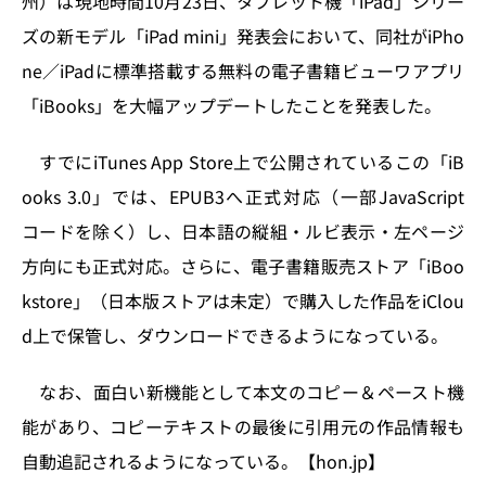
州）は現地時間10月23日、タブレット機「iPad」シリー
o
y
o
s
ズの新モデル「iPad mini」発表会において、同社がiPho
n
o
ne／iPadに標準搭載する無料の電子書籍ビューワアプリ
k
「iBooks」を大幅アップデートしたことを発表した。
すでにiTunes App Store上で公開されているこの「iB
ooks 3.0」では、EPUB3へ正式対応（一部JavaScript
コードを除く）し、日本語の縦組・ルビ表示・左ページ
方向にも正式対応。さらに、電子書籍販売ストア「iBoo
kstore」（日本版ストアは未定）で購入した作品をiClou
d上で保管し、ダウンロードできるようになっている。
なお、面白い新機能として本文のコピー＆ペースト機
能があり、コピーテキストの最後に引用元の作品情報も
自動追記されるようになっている。【hon.jp】