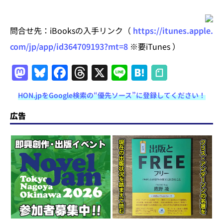
問合せ先：iBooksの入手リンク（
https://itunes.apple.
com/jp/app/id364709193?mt=8
※要iTunes ）
M
Bl
F
T
X
Li
H
a
u
a
h
n
at
HON.jpをGoogle検索の“優先ソース”に登録してください！
st
e
c
re
e
e
o
s
e
a
n
広告
d
k
b
d
a
o
y
o
s
n
o
k