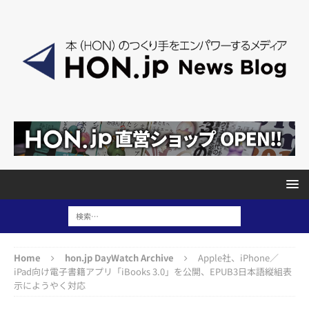
Home
hon.jp DayWatch Archive
Apple社、iPhone／
iPad向け電子書籍アプリ「iBooks 3.0」を公開、EPUB3日本語縦組表
示にようやく対応