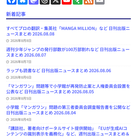
a
l
a
h
o
e
e
m
c
u
s
r
u
e
e
a
e
e
t
e
T
d
d
i
新着記事
b
s
o
a
u
l
l
o
k
d
d
b
y
o
y
o
s
e
すべてプロの翻訳・集英社「MANGA MILLION」など 日刊出版ニ
k
n
C
ュースまとめ 2026.08.08
h
2026年8月8日
a
n
週刊少年ジャンプの発行部数が100万部割れなど 日刊出版ニュー
n
スまとめ 2026.08.07
e
l
2026年8月7日
ラップも読書など 日刊出版ニュースまとめ 2026.08.06
2026年8月6日
「マンガワン」問題等で小学館が再発防止案と人権委員会設置を
公表など 日刊出版ニュースまとめ 2026.08.05
2026年8月5日
小学館「マンガワン」問題の第三者委員会調査報告書を公開など
日刊出版ニュースまとめ 2026.08.04
2026年8月4日
「講談社、著者向けポータルサイト提供開始」「EUが生成AIコ
ンテンツの識別表示を義務化」など、週刊出版ニュースまとめ＆