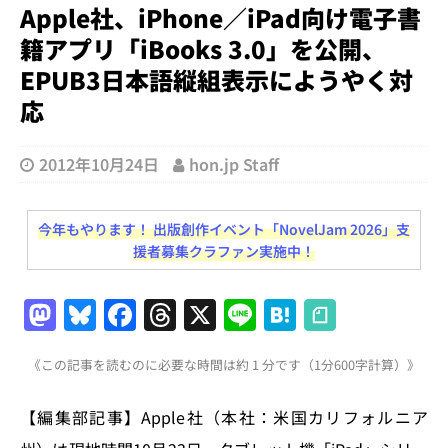
Apple社、iPhone／iPad向け電子書
籍アプリ「iBooks 3.0」を公開、
EPUB3日本語縦組表示にようやく対
応
2012年10月24日
hon.jp Staff
今年もやります！ 出版創作イベント「NovelJam 2026」支
援者募集クラファン実施中！
M
Bl
F
T
X
Li
H
a
u
a
h
n
at
《この記事を読むのに必要な時間は約 1 分です（1分600字計算）》
st
e
c
re
e
e
o
s
e
a
n
【編集部記事】Apple社（本社：米国カリフォルニア
d
k
b
d
a