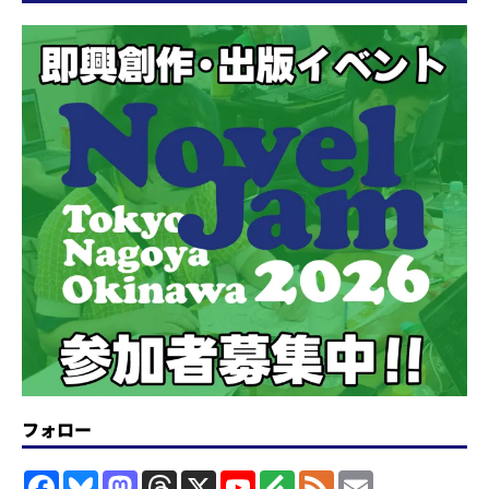
フォロー
F
B
M
T
X
Y
F
F
E