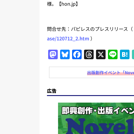
様。【hon.jp】
問合せ先：パピレスのプレスリリース
ase/120712_2.htm
）
M
Bl
F
T
X
Li
a
u
a
h
n
st
e
c
re
e
出版創作イベント「Nove
o
s
e
a
d
k
b
d
広告
o
y
o
s
n
o
k