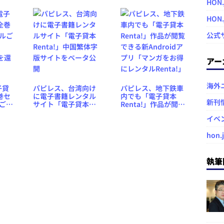
HON.
（500円相当）還元
HON
公式
アー
海外
子貸
パピレス、台湾向け
パピレス、地下鉄車
巻セ
に電子書籍レンタル
内でも「電子貸本
新刊
ごと
サイト「電子貸本
Renta!」作品が閲覧
000
Renta!」中国繁体字
できる新Androidア
イベ
版サイトをベータ公
プリ「マンガをお得
開
にレンタルRenta!」
hon.
執筆