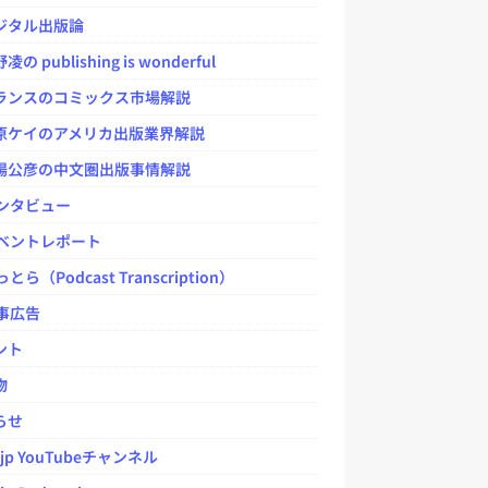
タル出版論
 publishing is wonderful
ンスのコミックス市場解説
ケイのアメリカ出版業界解説
公彦の中文圏出版事情解説
ンタビュー
ベントレポート
とら（Podcast Transcription）
事広告
ント
物
らせ
.jp YouTubeチャンネル