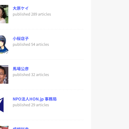
大原ケイ
published 289 articles
小桜店子
published 54 articles
馬場公彦
published 32 articles
NPO法人HON.jp 事務局
published 29 articles