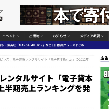
イベント
出版物
お知らせ
メディア概要
プの発行部数が100万部割れなど 日刊出版ニュースまとめ 2026.08.07
広告
ピレス、電子書籍レンタルサイト「電子貸本Renta!」の2012年
ど 日刊出版ニュースまとめ 2026.08.06
日刊出版ニュースまとめ
」問題等で小学館が再発防止案と人権委員会設置を公表など 日刊出版ニュ
レンタルサイト「電子貸本
出版ニュースまとめ
12年上半期売上ランキングを発
ガワン」問題の第三者委員会調査報告書を公開など 日刊出版ニュースまと
ースまとめ
者向けポータルサイト提供開始」「EUが生成AIコンテンツの識別表示を義