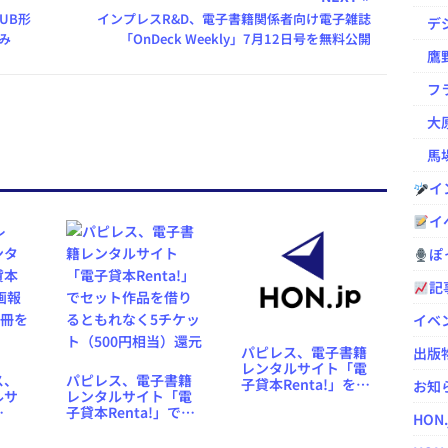
UB形
インプレスR&D、電子書籍関係者向け電子雑誌
デジ
のみ
「OnDeck Weekly」7月12日号を無料公開
鷹野凌の
フラ
大原
馬場
イ
イ
ぽっ
記
イベ
パピレス、電子書籍
出版
レンタルサイト「電
ス、
パピレス、電子書籍
子貸本Renta!」を
お知
ルサ
レンタルサイト「電
Xperiaなど主要
子貸本Renta!」でセ
Androidスマートフ
HON
画報
ット作品を借りると
ォンにも対応
0冊を
もれなく5チケット