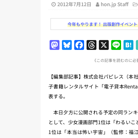
務化」など、週刊出版ニュースまとめ
2012年7月12日
hon.jp Staff
とめ＆コラム
今年もやります！ 出版創作イベント「N
[ 2026年8月2日 ]
EUが生成AI
日刊出版ニュースまとめ
M
Bl
F
T
X
Li
[ 2026年8月1日 ]
文科省、プログ
a
u
a
h
n
日刊出版ニュースまとめ
《この記事を読むのに必要
st
e
c
re
e
[ 2026年7月31日 ]
HON.jp 
o
s
e
a
【編集部記事】株式会社パピレス（本社
日刊出版ニュースまとめ 2026.07
d
k
b
d
子書籍レンタルサイト「電子貸本Renta
[ 2026年8月9日 ]
週刊少年ジャ
o
y
o
s
表する。
ニュースまとめ 2026.08.09
n
o
[ 2026年8月8日 ]
すべてプロの翻
k
本日夕方に公開される予定の同ランキ
2026.08.08
日刊出版ニュー
として、少女漫画部門1位は「わるいこと」
1位は「本当は怖い宇宙」（監修：福