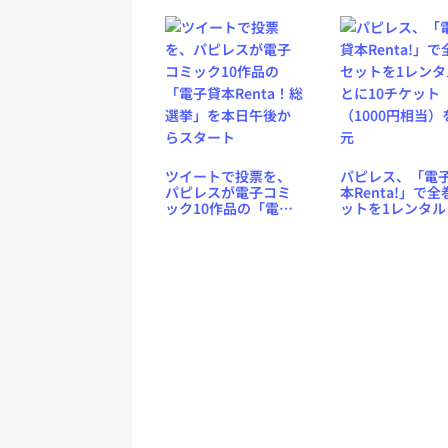
閲覧無料に
ツイートで投票を、
パピレス、「電
パピレスが電子コミ
本Renta!」で全
ック10作品の「電子
ットを1レンタル
貸本Renta！総選挙」
に10チケット（1
を本日午後からスタ
円相当）を還元
ート