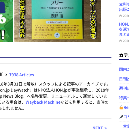
文科
出版ニ
20
HON
を返
まとめ 
20
カテ
国内
ff
7938 Articles
日刊
2018年3月31日で解散）スタッフによる記事のアーカイブです。
週刊
.jp DayWatch」はNPO法人HON.jpが事業継承し、2018年
.jp News Blog」へ名称変更、リニューアルして運営していま
特集
ている場合は、
Wayback Machine
などを利用すると、当時の
Re
もしれません。
コ
言葉
NEXT