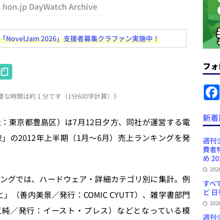
＆コラム #726（2026年7月26日～8月1日）
週刊出版ニュースま
hon.jp DayWatch Archive
ovelJam 2026」支援者募集クラファン実施中！
コンテンツの識別表示を義務化など 日刊出版ニュースまとめ 2026.08.02
フォ
H
ラミング教育にAI活用方針など 日刊出版ニュースまとめ 2026.08.01
at
な時間は約 1 分です（1分600字計算）》
e
News Blogに拡張検索生成（RAG）で回答を返すチャットボットを設置など
n
新着
：東京都豊島区）は7月12日夕方、同社が運営する電
.31
日刊出版ニュースまとめ
a
!」の2012年上半期（1月〜6月）売上ランキングを発
ンプの定価は創刊時の約3.3倍だが消費者物価指数は4倍以上など 日刊出版
週刊
費者
日刊出版ニュースまとめ
め 20
20
訳・集英社「MANGA MILLION」など 日刊出版ニュースまとめ
ングでは、ハードウェア・詳細カテゴリ別に集計。例
すべて
スまとめ
ど 日
（善内美景／発行：COMIC CYUTT）、雑学書部門
20
江純／発行：イースト・プレス）などとなっている模
週刊