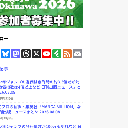
ロー
F
B
M
T
X
Y
F
F
E
a
l
a
h
o
e
e
m
c
u
s
r
u
e
e
a
e
e
t
e
T
d
d
i
記事
b
s
o
a
u
l
l
o
k
d
d
b
y
o
y
o
s
e
少年ジャンプの定価は創刊時の約3.3倍だが消
k
n
C
物価指数は4倍以上など 日刊出版ニュースまと
h
26.08.09
a
n
26年8月9日
n
e
プロの翻訳・集英社「MANGA MILLION」な
l
刊出版ニュースまとめ 2026.08.08
26年8月8日
少年ジャンプの発行部数が100万部割れなど 日