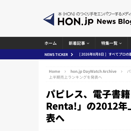
ホーム
新着記事
特集一覧
[ 2026年8月7日 ]
週刊少年ジャン
NEWS TICKER
日刊出版ニュースまとめ
Home
hon.jp DayWatch Archive
パ
[ 2026年8月6日 ]
ラップも読書な
上半期売上ランキングを発表へ
[ 2026年8月5日 ]
「マンガワン
パピレス、電子書籍
ースまとめ 2026.08.05
日刊
Renta!」の20
[ 2026年8月4日 ]
小学館「マン
表へ
め 2026.08.04
日刊出版ニュ
[ 2026年8月3日 ]
「講談社、著