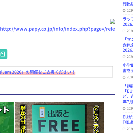
刊出版
20
ラッ
2026
（
http://www.papy.co.jp/info/index.php?page=/rele
20
「マ
委員
2026
H
20
at
小学
e
書を公
lJam 2026」の開催をご支援ください！
20
n
「講
a
「E
ど、
年7月
20
EU
刊出版
20