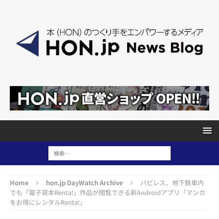
Home
hon.jp DayWatch Archive
パピレス、地下鉄車内
でも「電子貸本Renta!」作品が閲覧できる新Androidアプリ「マンガ
をお得にレンタルRenta!」