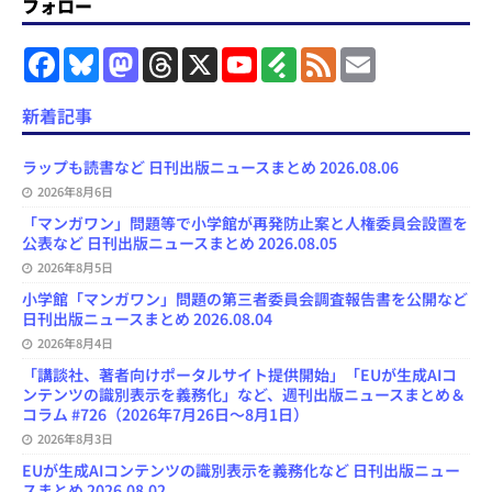
フォロー
F
B
M
T
X
Y
F
F
E
a
l
a
h
o
e
e
m
c
u
s
r
u
e
e
a
e
e
t
e
T
d
d
i
新着記事
b
s
o
a
u
l
l
o
k
d
d
b
y
o
y
o
s
e
ラップも読書など 日刊出版ニュースまとめ 2026.08.06
k
n
C
2026年8月6日
h
a
「マンガワン」問題等で小学館が再発防止案と人権委員会設置を
n
公表など 日刊出版ニュースまとめ 2026.08.05
n
e
2026年8月5日
l
小学館「マンガワン」問題の第三者委員会調査報告書を公開など
日刊出版ニュースまとめ 2026.08.04
2026年8月4日
「講談社、著者向けポータルサイト提供開始」「EUが生成AIコ
ンテンツの識別表示を義務化」など、週刊出版ニュースまとめ＆
コラム #726（2026年7月26日～8月1日）
2026年8月3日
EUが生成AIコンテンツの識別表示を義務化など 日刊出版ニュー
スまとめ 2026.08.02