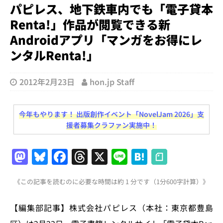
パピレス、地下鉄車内でも「電子貸本
Renta!」作品が閲覧できる新
Androidアプリ「マンガをお得にレ
ンタルRenta!」
2012年2月23日
hon.jp Staff
今年もやります！ 出版創作イベント「NovelJam 2026」支
援者募集クラファン実施中！
M
Bl
F
T
X
Li
H
a
u
a
h
n
at
《この記事を読むのに必要な時間は約 1 分です（1分600字計算）》
st
e
c
re
e
e
o
s
e
a
n
【編集部記事】株式会社パピレス（本社：東京都豊島
d
k
b
d
a