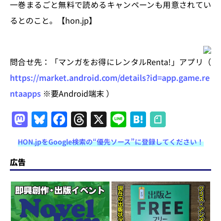
一巻まるごと無料で読めるキャンペーンも用意されてい
るとのこと。【hon.jp】
問合せ先：「マンガをお得にレンタルRenta!」アプリ（
https://market.android.com/details?id=app.game.re
ntaapps
※要Android端末 ）
M
Bl
F
T
X
Li
H
a
u
a
h
n
at
HON.jpをGoogle検索の“優先ソース”に登録してください！
st
e
c
re
e
e
o
s
e
a
n
広告
d
k
b
d
a
o
y
o
s
n
o