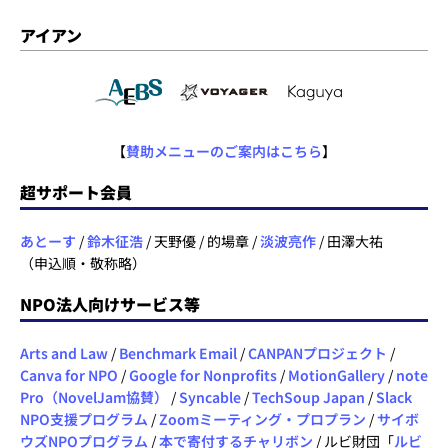
アイアン
【
賛助メニューのご案内はこちら
】
超サポート会員
あとーす
/
鈴木征浩
/ 天野優 / 的場章 /
淡波亮作
/ 田澤大祐
（申込順・敬称略）
NPO法人向けサービス等
Arts and Law
/
Benchmark Email
/
CANPANプロジェクト
/
Canva for NPO
/
Google for Nonprofits
/
MotionGallery
/
note
Pro（NovelJam協賛）
/
Syncable
/
TechSoup Japan
/
Slack
NPO支援プログラム
/
Zoomミーティング・プロプラン
/
サイボ
ウズNPOプログラム
/
本で寄付するチャリボン
/ ルビ財団「
ルビ