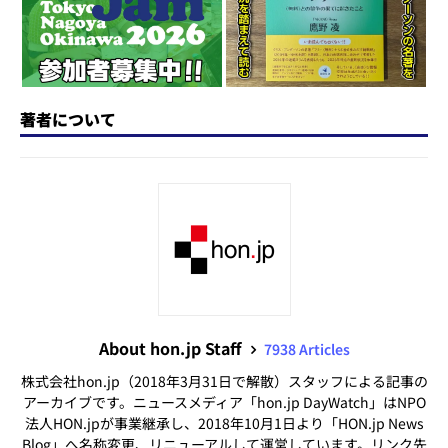
k
著者について
About hon.jp Staff
7938 Articles
株式会社hon.jp（2018年3月31日で解散）スタッフによる記事の
アーカイブです。ニュースメディア「hon.jp DayWatch」はNPO
法人HON.jpが事業継承し、2018年10月1日より「HON.jp News
Blog」へ名称変更、リニューアルして運営しています。リンク先