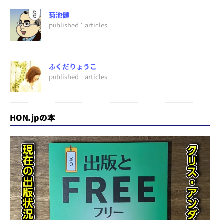
菊池健
published 1 articles
ふくだりょうこ
published 1 articles
HON.jpの本