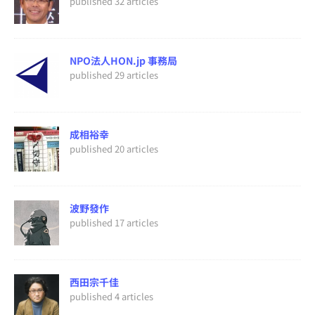
published 32 articles
NPO法人HON.jp 事務局
published 29 articles
成相裕幸
published 20 articles
波野發作
published 17 articles
西田宗千佳
published 4 articles