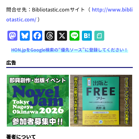
問合せ先：Bibliotastic.comサイト（
http://www.bibli
otastic.com/
）
M
Bl
F
T
X
Li
H
a
u
a
h
n
at
HON.jpをGoogle検索の“優先ソース”に登録してください！
st
e
c
re
e
e
o
s
e
a
n
広告
d
k
b
d
a
o
y
o
s
n
o
k
著者について