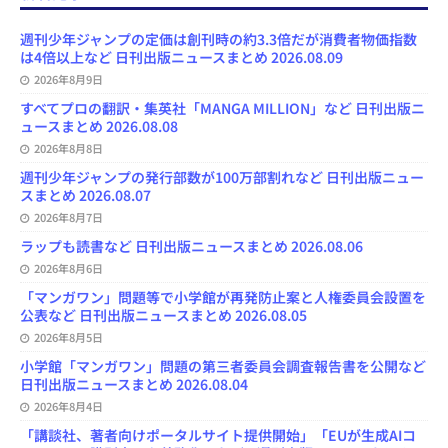
b
s
o
a
u
l
l
o
k
d
d
b
y
o
y
o
s
e
週刊少年ジャンプの定価は創刊時の約3.3倍だが消費者物価指数
k
n
C
は4倍以上など 日刊出版ニュースまとめ 2026.08.09
h
2026年8月9日
a
n
すべてプロの翻訳・集英社「MANGA MILLION」など 日刊出版ニ
n
ュースまとめ 2026.08.08
e
l
2026年8月8日
週刊少年ジャンプの発行部数が100万部割れなど 日刊出版ニュー
スまとめ 2026.08.07
2026年8月7日
ラップも読書など 日刊出版ニュースまとめ 2026.08.06
2026年8月6日
「マンガワン」問題等で小学館が再発防止案と人権委員会設置を
公表など 日刊出版ニュースまとめ 2026.08.05
2026年8月5日
小学館「マンガワン」問題の第三者委員会調査報告書を公開など
日刊出版ニュースまとめ 2026.08.04
2026年8月4日
「講談社、著者向けポータルサイト提供開始」「EUが生成AIコ