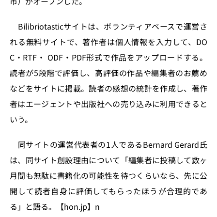
市）がオープンした。
n
o
k
Bilibriotasticサイトは、ボランティアベースで運営さ
れる無料サイトで、著作者は個人情報を入力して、DO
C・RTF・ ODF・PDF形式で作品をアップロードする。
読者が5段階で評価し、高評価の作品や編集者のお薦め
などをサイトに掲載。読者の感想の統計を作成し、著作
者はエージェントや出版社への売り込みに利用できると
いう。
同サイトの運営代表者の1人であるBernard Gerard氏
は、同サイト創設理由について「編集者に投稿して数ヶ
月間も無駄に書籍化の可能性を待つくらいなら、先に公
開して読者自身に評価してもらったほうが合理的であ
る」と語る。【hon.jp】n