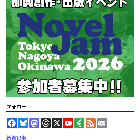
フォロー
F
B
M
T
X
Y
F
F
E
a
l
a
h
o
e
e
m
c
u
s
r
u
e
e
a
e
e
t
e
T
d
d
i
新着記事