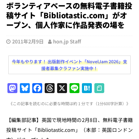
ボランティアベースの無料電子書籍投
稿サイト「Bibliotastic.com」がオ
ープン、個人作家に作品発表の場を
2011年2月9日
hon.jp Staff
今年もやります！ 出版創作イベント「NovelJam 2026」支
援者募集クラファン実施中！
M
Bl
F
T
X
Li
H
a
u
a
h
n
at
《この記事を読むのに必要な時間は約 1 分です（1分600字計算）》
st
e
c
re
e
e
o
s
e
a
n
【編集部記事】英国で現地時間の2月8日、無料電子書籍
d
k
b
d
a
投稿サイト「Bibliotastic.com」（本部：英国ロンドン
o
y
o
s