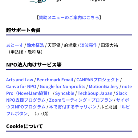
【
賛助メニューのご案内はこちら
】
超サポート会員
あとーす
/
鈴木征浩
/ 天野優 / 的場章 /
淡波亮作
/ 田澤大祐
（申込順・敬称略）
NPO法人向けサービス等
Arts and Law
/
Benchmark Email
/
CANPANプロジェクト
/
Canva for NPO
/
Google for Nonprofits
/
MotionGallery
/
note
Pro（NovelJam協賛）
/
Syncable
/
TechSoup Japan
/
Slack
NPO支援プログラム
/
Zoomミーティング・プロプラン
/
サイボ
ウズNPOプログラム
/
本で寄付するチャリボン
/ ルビ財団「
ルビ
フルボタン
」（a-z順）
Cookieについて