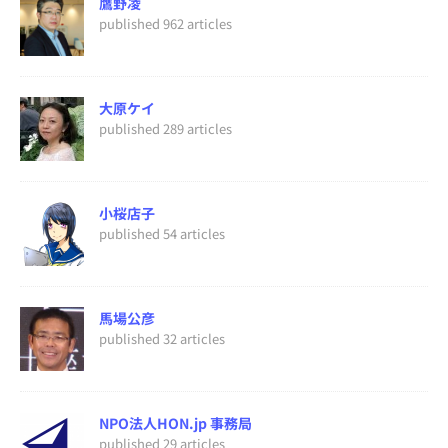
鷹野凌
published 962 articles
大原ケイ
published 289 articles
小桜店子
published 54 articles
馬場公彦
published 32 articles
NPO法人HON.jp 事務局
published 29 articles