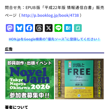
問合せ先：EPUB版「平成22年版 情報通信白書」販売
ページ（
http://p.booklog.jp/book/4738
）
M
Bl
F
T
X
Li
H
a
u
a
h
n
at
HON.jpをGoogle検索の“優先ソース”に登録してください！
st
e
c
re
e
e
o
s
e
a
n
広告
d
k
b
d
a
o
y
o
s
n
o
k
著者について