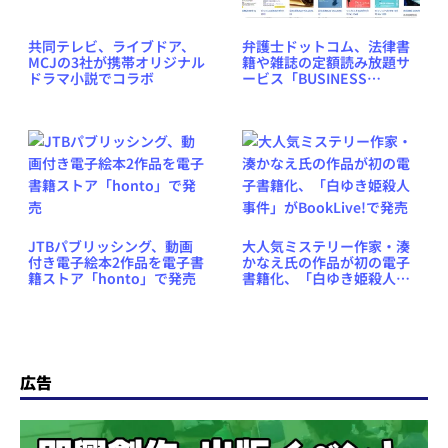
共同テレビ、ライブドア、
弁護士ドットコム、法律書
MCJの3社が携帯オリジナル
籍や雑誌の定額読み放題サ
ドラマ小説でコラボ
ービス「BUSINESS
LAWYERS LIBRARY」を提
供開始
JTBパブリッシング、動画
大人気ミステリー作家・湊
付き電子絵本2作品を電子書
かなえ氏の作品が初の電子
籍ストア「honto」で発売
書籍化、「白ゆき姫殺人事
件」がBookLive!で発売
広告