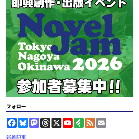
フォロー
F
B
M
T
X
Y
F
F
E
a
l
a
h
o
e
e
m
c
u
s
r
u
e
e
a
e
e
t
e
T
d
d
i
新着記事