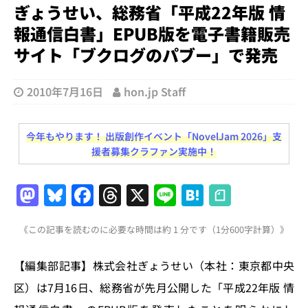
ぎょうせい、総務省「平成22年版 情
報通信白書」EPUB版を電子書籍販売
サイト「ブクログのパブー」で発売
2010年7月16日
hon.jp Staff
今年もやります！ 出版創作イベント「NovelJam 2026」支
援者募集クラファン実施中！
M
Bl
F
T
X
Li
H
a
u
a
h
n
at
《この記事を読むのに必要な時間は約 1 分です（1分600字計算）》
st
e
c
re
e
e
o
s
e
a
n
【編集部記事】株式会社ぎょうせい（本社：東京都中央
d
k
b
d
a
区）は7月16日、総務省が先月公開した「平成22年版 情
o
y
o
s