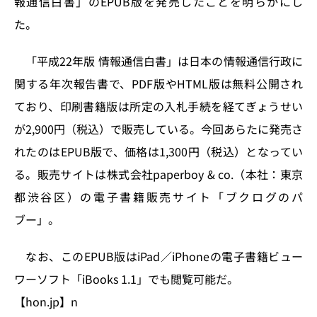
報通信白書」のEPUB版を発売したことを明らかにし
n
o
た。
k
「平成22年版 情報通信白書」は日本の情報通信行政に
関する年次報告書で、PDF版やHTML版は無料公開され
ており、印刷書籍版は所定の入札手続を経てぎょうせい
が2,900円（税込）で販売している。今回あらたに発売さ
れたのはEPUB版で、価格は1,300円（税込）となってい
る。販売サイトは株式会社paperboy & co.（本社：東京
都渋谷区）の電子書籍販売サイト「ブクログのパ
ブー」。
なお、このEPUB版はiPad／iPhoneの電子書籍ビュー
ワーソフト「iBooks 1.1」でも閲覧可能だ。
【hon.jp】n