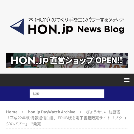
Home
hon.jp DayWatch Archive
ぎょうせい、総務省
「平成22年版 情報通信白書」EPUB版を電子書籍販売サイト「ブクロ
グのパブー」で発売