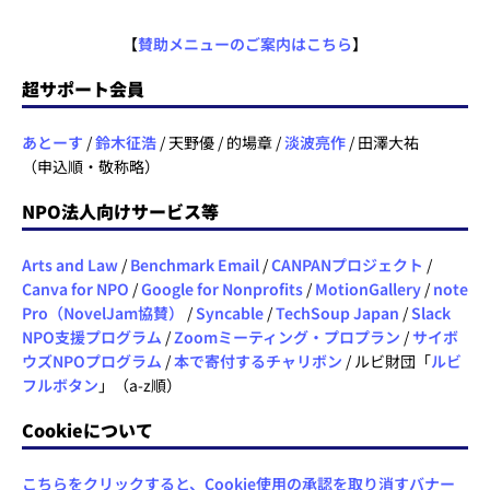
【
賛助メニューのご案内はこちら
】
超サポート会員
あとーす
/
鈴木征浩
/ 天野優 / 的場章 /
淡波亮作
/ 田澤大祐
（申込順・敬称略）
NPO法人向けサービス等
Arts and Law
/
Benchmark Email
/
CANPANプロジェクト
/
Canva for NPO
/
Google for Nonprofits
/
MotionGallery
/
note
Pro（NovelJam協賛）
/
Syncable
/
TechSoup Japan
/
Slack
NPO支援プログラム
/
Zoomミーティング・プロプラン
/
サイボ
ウズNPOプログラム
/
本で寄付するチャリボン
/ ルビ財団「
ルビ
フルボタン
」（a-z順）
Cookieについて
こちらをクリックすると、Cookie使用の承認を取り消すバナー