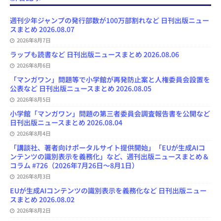
b
s
o
a
u
l
l
o
k
d
d
b
y
o
y
o
s
e
週刊少年ジャンプの発行部数が100万部割れなど 日刊出版ニュー
k
n
C
スまとめ 2026.08.07
h
2026年8月7日
a
n
ラップも読書など 日刊出版ニュースまとめ 2026.08.06
n
e
2026年8月6日
l
「マンガワン」問題等で小学館が再発防止案と人権委員会設置を
公表など 日刊出版ニュースまとめ 2026.08.05
2026年8月5日
小学館「マンガワン」問題の第三者委員会調査報告書を公開など
日刊出版ニュースまとめ 2026.08.04
2026年8月4日
「講談社、著者向けポータルサイト提供開始」「EUが生成AIコ
ンテンツの識別表示を義務化」など、週刊出版ニュースまとめ＆
コラム #726（2026年7月26日～8月1日）
2026年8月3日
EUが生成AIコンテンツの識別表示を義務化など 日刊出版ニュー
スまとめ 2026.08.02
2026年8月2日