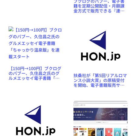
ブクログのパブー、電子書
別キャンペーンを3連発!!
籍を定期公開配信・月額課
金方式で販売できる『連載
機能』を開始
【150円→100円】ブクログ
のパブー、久住昌之氏のグ
扶桑社が「第5回リアルロマ
ルメエッセイ電子書籍「ち
ンス小説大賞」の原稿受付
ゃっかり温泉飯」を連載ス
を開始、電子書籍販売サイ
タート
ト「ブクログのパブー」と
共同で