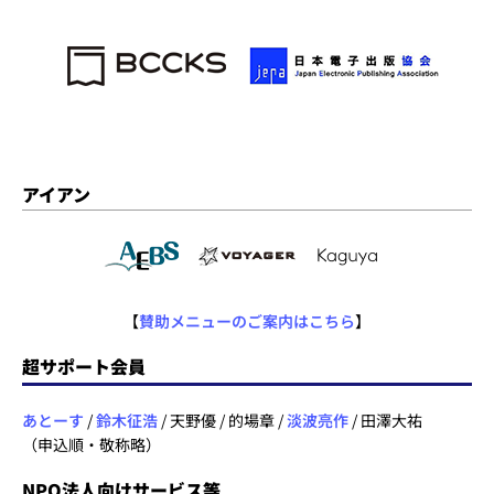
アイアン
【
賛助メニューのご案内はこちら
】
超サポート会員
あとーす
/
鈴木征浩
/ 天野優 / 的場章 /
淡波亮作
/ 田澤大祐
（申込順・敬称略）
NPO法人向けサービス等