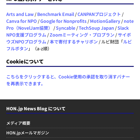
Arts and Law
/
Benchmark Email
/
CANPANプロジェクト
/
Canva for NPO
/
Google for Nonprofits
/
MotionGallery
/
note
Pro（NovelJam協賛）
/
Syncable
/
TechSoup Japan
/
Slack
NPO支援プログラム
/
Zoomミーティング・プロプラン
/
サイボ
ウズNPOプログラム
/
本で寄付するチャリボン
/ ルビ財団「
ルビ
フルボタン
」（a-z順）
Cookieについて
こちらをクリックすると、Cookie使用の承認を取り消すバナー
を再表示できます。
HON.jp News Blog について
メディア概要
HON.jpメールマガジン