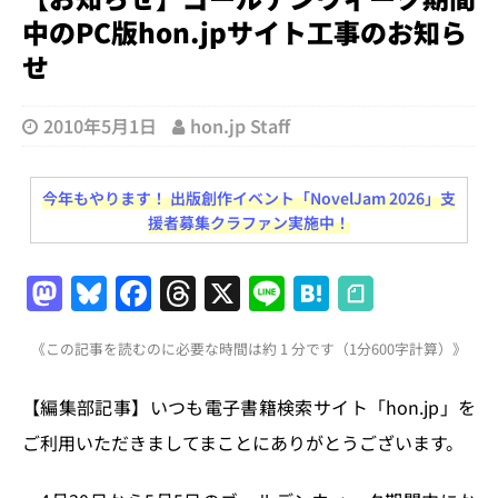
中のPC版hon.jpサイト工事のお知ら
せ
2010年5月1日
hon.jp Staff
今年もやります！ 出版創作イベント「NovelJam 2026」支
援者募集クラファン実施中！
M
Bl
F
T
X
Li
H
a
u
a
h
n
at
《この記事を読むのに必要な時間は約 1 分です（1分600字計算）》
st
e
c
re
e
e
o
s
e
a
n
【編集部記事】いつも電子書籍検索サイト「hon.jp」を
d
k
b
d
a
ご利用いただきましてまことにありがとうございます。
o
y
o
s