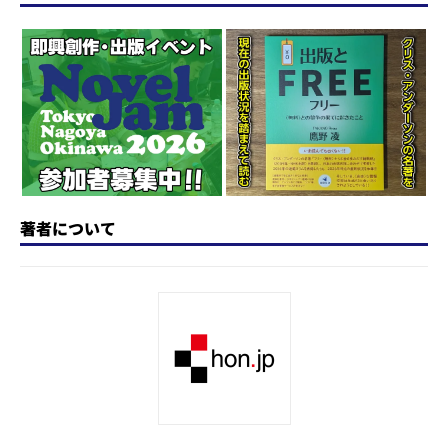
d
k
b
d
a
o
y
o
s
n
o
k
著者について