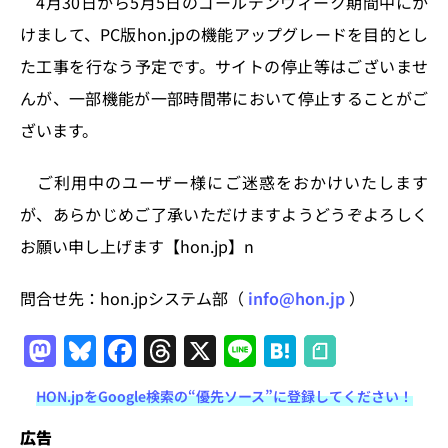
n
o
4月30日から5月5日のゴールデンウィーク期間中にか
k
けまして、PC版hon.jpの機能アップグレードを目的とし
た工事を行なう予定です。サイトの停止等はございませ
んが、一部機能が一部時間帯において停止することがご
ざいます。
ご利用中のユーザー様にご迷惑をおかけいたします
が、あらかじめご了承いただけますようどうぞよろしく
お願い申し上げます【hon.jp】n
問合せ先：hon.jpシステム部（
info@hon.jp
）
M
Bl
F
T
X
Li
H
a
u
a
h
n
at
HON.jpをGoogle検索の“優先ソース”に登録してください！
st
e
c
re
e
e
o
s
e
a
n
広告