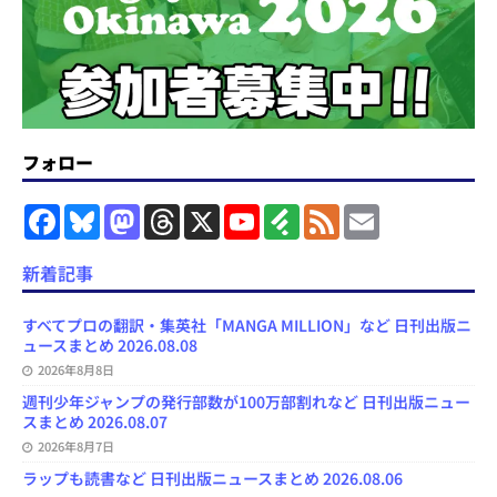
フォロー
F
B
M
T
X
Y
F
F
E
a
l
a
h
o
e
e
m
c
u
s
r
u
e
e
a
e
e
t
e
T
d
d
i
新着記事
b
s
o
a
u
l
l
o
k
d
d
b
y
o
y
o
s
e
すべてプロの翻訳・集英社「MANGA MILLION」など 日刊出版ニ
k
n
C
ュースまとめ 2026.08.08
h
2026年8月8日
a
n
週刊少年ジャンプの発行部数が100万部割れなど 日刊出版ニュー
n
スまとめ 2026.08.07
e
l
2026年8月7日
ラップも読書など 日刊出版ニュースまとめ 2026.08.06