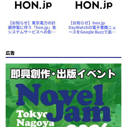
【お知らせ】東京電力の計
【お知らせ】hon.jp
画停電に伴う「hon.jp」各
DayWatchの電子書籍ニュ
システムサービスへの影響
ースをGoogle Buzzで追跡
についてご案内
できるようにしました
広告