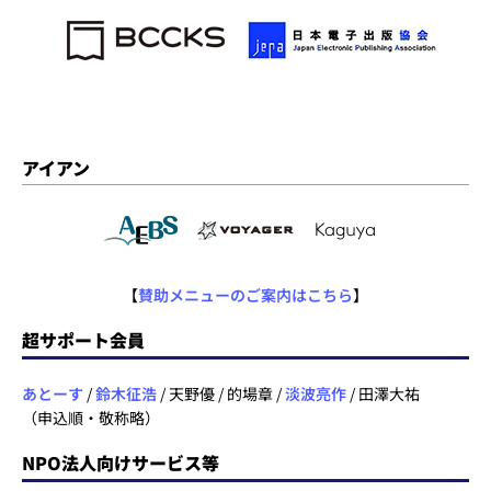
アイアン
【
賛助メニューのご案内はこちら
】
超サポート会員
あとーす
/
鈴木征浩
/ 天野優 / 的場章 /
淡波亮作
/ 田澤大祐
（申込順・敬称略）
NPO法人向けサービス等