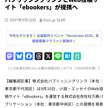
イト「ebookers」が提携へ
2007年9月10日
hon.jp Staff
今年もやります！ 出版創作イベント「NovelJam 2026」支
援者募集クラファン実施中！
M
Bl
F
T
X
Li
H
a
u
a
h
n
at
《この記事を読むのに必要な時間は約 1 分です（1分600字計算）》
st
e
c
re
e
e
o
s
e
a
n
【編集部記事】株式会社パブリッシングリンク（本社：
d
k
b
d
a
東京都千代田区）は9月10日、小説・エッセイのWeb投
o
y
o
s
稿サイト「eBookers」を運営する株式会社存在社万寿パ
n
o
ブリケーション（本社：東京都中央区）との提携を発表