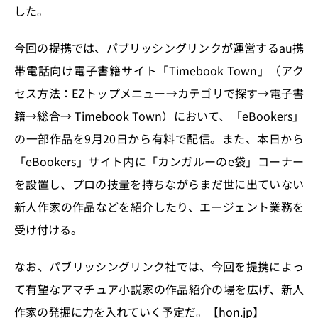
k
した。
今回の提携では、パブリッシングリンクが運営するau携
帯電話向け電子書籍サイト「Timebook Town」（アク
セス方法：EZトップメニュー→カテゴリで探す→電子書
籍→総合→ Timebook Town）において、「eBookers」
の一部作品を9月20日から有料で配信。また、本日から
「eBookers」サイト内に「カンガルーのe袋」コーナー
を設置し、プロの技量を持ちながらまだ世に出ていない
新人作家の作品などを紹介したり、エージェント業務を
受け付ける。
なお、パブリッシングリンク社では、今回を提携によっ
て有望なアマチュア小説家の作品紹介の場を広げ、新人
作家の発掘に力を入れていく予定だ。【hon.jp】