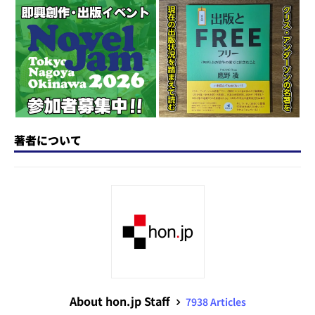
d
k
b
d
a
o
y
o
s
n
o
k
著者について
About hon.jp Staff
7938 Articles