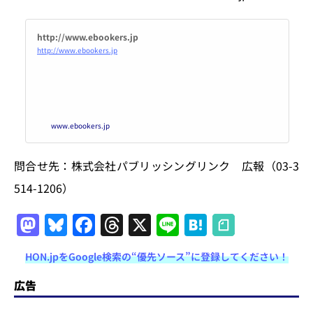
http://www.ebookers.jp
http://www.ebookers.jp
www.ebookers.jp
問合せ先：株式会社パブリッシングリンク 広報（03-3
514-1206）
M
Bl
F
T
X
Li
H
a
u
a
h
n
at
HON.jpをGoogle検索の“優先ソース”に登録してください！
st
e
c
re
e
e
o
s
e
a
n
広告