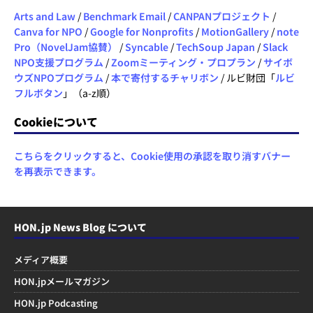
Arts and Law
/
Benchmark Email
/
CANPANプロジェクト
/
Canva for NPO
/
Google for Nonprofits
/
MotionGallery
/
note
Pro（NovelJam協賛）
/
Syncable
/
TechSoup Japan
/
Slack
NPO支援プログラム
/
Zoomミーティング・プロプラン
/
サイボ
ウズNPOプログラム
/
本で寄付するチャリボン
/ ルビ財団「
ルビ
フルボタン
」（a-z順）
Cookieについて
こちらをクリックすると、Cookie使用の承認を取り消すバナー
を再表示できます。
HON.jp News Blog について
メディア概要
HON.jpメールマガジン
HON.jp Podcasting