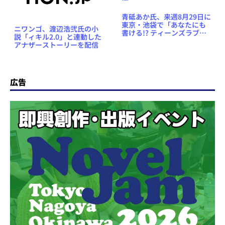
青砥あか氏、来週8月29日に
東京・池袋で「あなたにも
ニワンゴ、渡辺浩弐氏の小
書ける!? ティーンズラブ小
説「ィキル2.0」と連動した
説講座 in 天狼院」を開催
アナザーストーリーを配信
広告