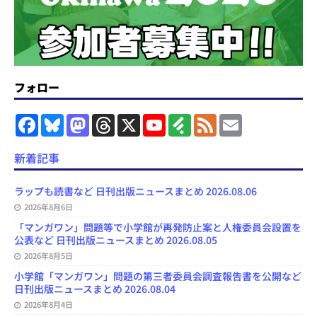
フォロー
F
B
M
T
X
Y
F
F
E
a
l
a
h
o
e
e
m
c
u
s
r
u
e
e
a
e
e
t
e
T
d
d
i
新着記事
b
s
o
a
u
l
l
o
k
d
d
b
y
o
y
o
s
e
ラップも読書など 日刊出版ニュースまとめ 2026.08.06
k
n
C
2026年8月6日
h
a
「マンガワン」問題等で小学館が再発防止案と人権委員会設置を
n
公表など 日刊出版ニュースまとめ 2026.08.05
n
e
2026年8月5日
l
小学館「マンガワン」問題の第三者委員会調査報告書を公開など
日刊出版ニュースまとめ 2026.08.04
2026年8月4日