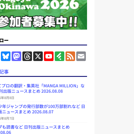
ロー
F
B
M
T
X
Y
F
F
E
a
l
a
h
o
e
e
m
c
u
s
r
u
e
e
a
e
e
t
e
T
d
d
i
記事
b
s
o
a
u
l
l
o
k
d
d
b
y
o
y
o
s
e
プロの翻訳・集英社「MANGA MILLION」な
k
n
C
刊出版ニュースまとめ 2026.08.08
h
a
26年8月8日
n
少年ジャンプの発行部数が100万部割れなど 日
n
e
ニュースまとめ 2026.08.07
l
26年8月7日
プも読書など 日刊出版ニュースまとめ
.08.06