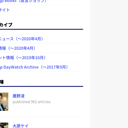
.jp Books（直営ショップ）
サイト
カイブ
ニュース（～2020年4月）
情報（～2020年4月）
ント情報（～2019年10月）
jp DayWatch Archive（～2017年9月）
陣
鷹野凌
published 962 articles
大原ケイ