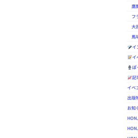
鷹野凌の
フラ
大原
馬場
イ
イ
ぽっ
記
イベ
出版
お知
HON
HON.