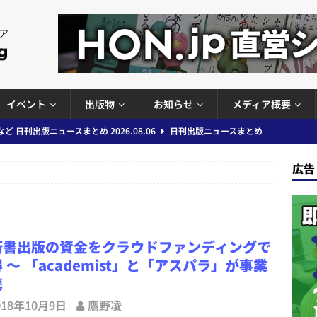
イベント
出版物
お知らせ
メディア概要
ど 日刊出版ニュースまとめ 2026.08.06
日刊出版ニュースまとめ
」問題等で小学館が再発防止案と人権委員会設置を公表など 日刊出版ニュ
広告
出版ニュースまとめ
ガワン」問題の第三者委員会調査報告書を公開など 日刊出版ニュースまと
ースまとめ
術書出版の資金をクラウドファンディングで
者向けポータルサイト提供開始」「EUが生成AIコンテンツの識別表示を義
 ～ 「academist」と「アスパラ」が事業
＆コラム #726（2026年7月26日～8月1日）
週刊出版ニュースま
携
018年10月9日
鷹野凌