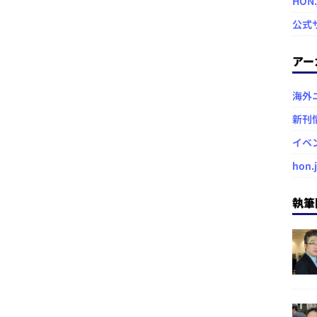
HON
公式
アー
海外
新刊
イベ
hon.
執筆