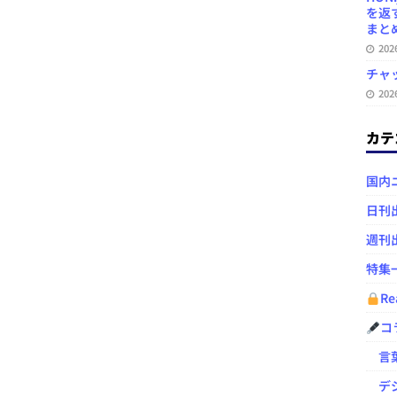
を返
まとめ 
20
チャ
20
カテ
国内
日刊
週刊
特集
Re
コ
言葉
デジ