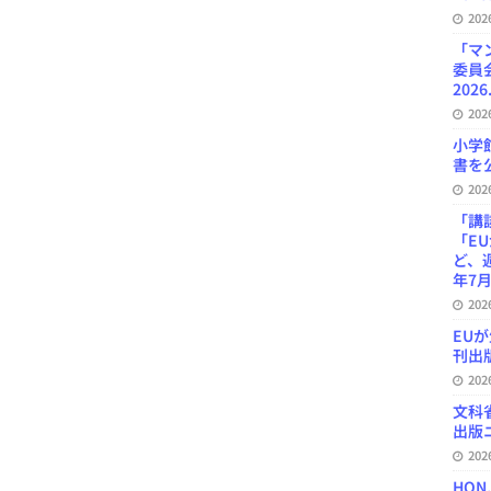
20
「マ
委員
2026
20
小学
書を公
20
「講
「E
ど、
年7月
20
EU
刊出版
20
文科
出版ニ
20
HON