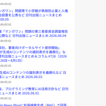
26年8月6日
ンガワン」問題等で小学館が再発防止案と人権
会設置を公表など 日刊出版ニュースまとめ
.08.05
26年8月5日
館「マンガワン」問題の第三者委員会調査報告
開など 日刊出版ニュースまとめ 2026.08.04
26年8月4日
談社、著者向けポータルサイト提供開始」
Uが生成AIコンテンツの識別表示を義務化」な
週刊出版ニュースまとめ＆コラム #726（2026
26日～8月1日）
26年8月3日
が生成AIコンテンツの識別表示を義務化など 日
ニュースまとめ 2026.08.02
26年8月2日
省、プログラミング教育にAI活用方針など 日刊
ュースまとめ 2026.08.01
26年8月1日
.jp News Blogに拡張検索生成（RAG）で回答