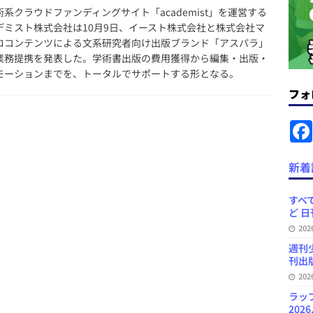
コンテンツの識別表示を義務化など 日刊出版ニュースまとめ 2026.08.02
系クラウドファンディングサイト「academist」を運営する
デミスト株式会社は10月9日、イースト株式会社と株式会社マ
ロコンテンツによる文系研究者向け出版ブランド「アスパラ」
ラミング教育にAI活用方針など 日刊出版ニュースまとめ 2026.08.01
業務提携を発表した。学術書出版の費用獲得から編集・出版・
モーションまでを、トータルでサポートする形となる。
フォ
News Blogに拡張検索生成（RAG）で回答を返すチャットボットを設置など
.31
日刊出版ニュースまとめ
ット（ベータ版）を公開しました
お知らせ
新着
訳・集英社「MANGA MILLION」など 日刊出版ニュースまとめ
スまとめ
すべて
ど 日
プの発行部数が100万部割れなど 日刊出版ニュースまとめ 2026.08.07
20
週刊
刊出版
20
ラッ
2026