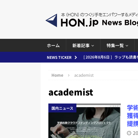
ホーム
新着記事
特集一覧
[ 2026年8月6日 ]
ラップも読書な
NEWS TICKER
[ 2026年8月5日 ]
「マンガワン
Home
academist
ースまとめ 2026.08.05
日刊
academist
[ 2026年8月4日 ]
小学館「マン
め 2026.08.04
日刊出版ニュ
学
国内ニュース
[ 2026年8月3日 ]
「講談社、著
獲得
務化」など、週刊出版ニュースまとめ
提
とめ＆コラム
2