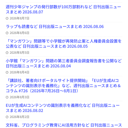
n
週刊少年ジャンプの発行部数が100万部割れなど 日刊出版ニュー
n
スまとめ 2026.08.07
e
l
2026年8月7日
ラップも読書など 日刊出版ニュースまとめ 2026.08.06
2026年8月6日
「マンガワン」問題等で小学館が再発防止案と人権委員会設置を
公表など 日刊出版ニュースまとめ 2026.08.05
2026年8月5日
小学館「マンガワン」問題の第三者委員会調査報告書を公開など
日刊出版ニュースまとめ 2026.08.04
2026年8月4日
「講談社、著者向けポータルサイト提供開始」「EUが生成AIコ
ンテンツの識別表示を義務化」など、週刊出版ニュースまとめ＆
コラム #726（2026年7月26日～8月1日）
2026年8月3日
EUが生成AIコンテンツの識別表示を義務化など 日刊出版ニュー
スまとめ 2026.08.02
2026年8月2日
文科省、プログラミング教育にAI活用方針など 日刊出版ニュース