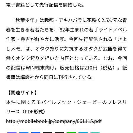
k
電子書籍として先行配信を開始した。
「秋葉少年」は趣都・アキハバラに花咲く2.5次元な青
春を生きる若者たちを、’82年生まれの若手ライトノベル
作家・将吉が鮮やかに活写。今回先行配信される「きよ
しメモ」は、オタク狩りに対抗するオタクが武器を得て
働くオタク狩りを描いた内容となっている。なお、今回
の配信はWIN端末向け。販売価格は210円（税込）。紙
書籍は講談社から同日に刊行されている。
【関連サイト】
本件に関するモバイルブック・ジェーピーのプレスリ
リース（PDF形式）
http://mobilebook.jp/company/061115.pdf