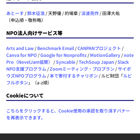
あとーす
/
鈴木征浩
/ 天野優 / 的場章 /
淡波亮作
/ 田澤大祐
（申込順・敬称略）
NPO法人向けサービス等
Arts and Law
/
Benchmark Email
/
CANPANプロジェクト
/
Canva for NPO
/
Google for Nonprofits
/
MotionGallery
/
note
Pro（NovelJam協賛）
/
Syncable
/
TechSoup Japan
/
Slack
NPO支援プログラム
/
Zoomミーティング・プロプラン
/
サイボ
ウズNPOプログラム
/
本で寄付するチャリボン
/ ルビ財団「
ルビ
フルボタン
」（a-z順）
Cookieについて
こちらをクリックすると、Cookie使用の承認を取り消すバナー
を再表示できます。