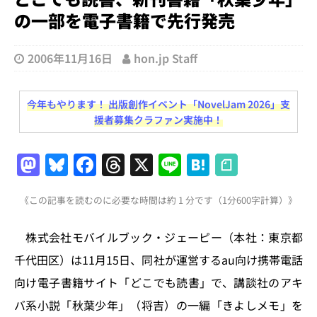
の一部を電子書籍で先行発売
2006年11月16日
hon.jp Staff
今年もやります！ 出版創作イベント「NovelJam 2026」支
援者募集クラファン実施中！
M
Bl
F
T
X
Li
H
a
u
a
h
n
at
《この記事を読むのに必要な時間は約 1 分です（1分600字計算）》
st
e
c
re
e
e
o
s
e
a
n
株式会社モバイルブック・ジェーピー（本社：東京都
d
k
b
d
a
千代田区）は11月15日、同社が運営するau向け携帯電話
o
y
o
s
向け電子書籍サイト「どこでも読書」で、講談社のアキ
n
o
バ系小説「秋葉少年」（将吉）の一編「きよしメモ」を