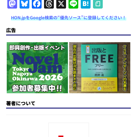
M
Bl
F
T
X
Li
H
a
u
a
h
n
at
HON.jpをGoogle検索の“優先ソース”に登録してください！
st
e
c
re
e
e
o
s
e
a
n
広告
d
k
b
d
a
o
y
o
s
n
o
k
著者について