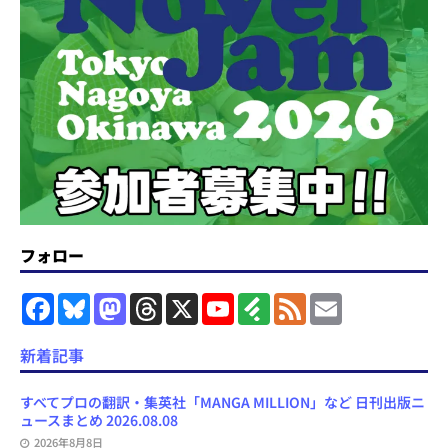
フォロー
F
B
M
T
X
Y
F
F
E
a
l
a
h
o
e
e
m
c
u
s
r
u
e
e
a
e
e
t
e
T
d
d
i
新着記事
b
s
o
a
u
l
l
o
k
d
d
b
y
o
y
o
s
e
すべてプロの翻訳・集英社「MANGA MILLION」など 日刊出版ニ
k
n
C
ュースまとめ 2026.08.08
h
2026年8月8日
a